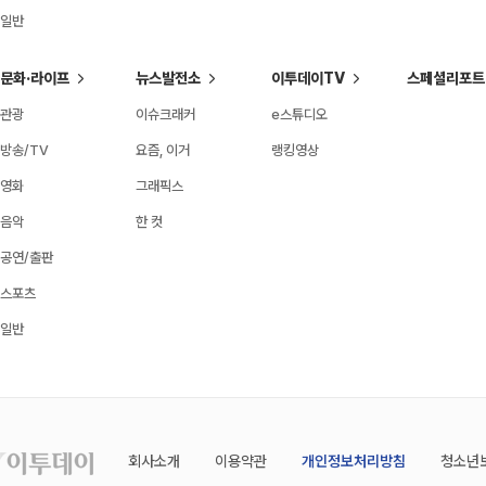
일반
문화·라이프
뉴스발전소
이투데이TV
스페셜리포트
관광
이슈크래커
e스튜디오
방송/TV
요즘, 이거
랭킹영상
영화
그래픽스
음악
한 컷
공연/출판
스포츠
일반
회사소개
이용약관
개인정보처리방침
청소년