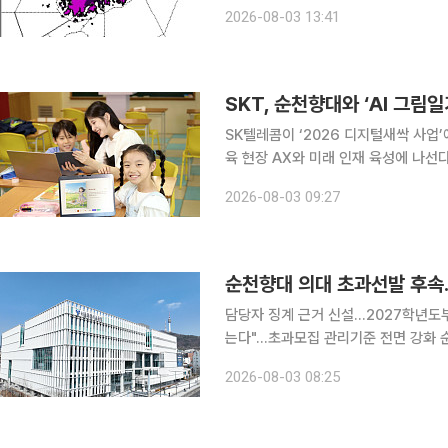
가 내려졌다. 기상청에 따르면 이날 오후 1시 현재 전남 광양시 광양읍의 일 최고기온은 40.3도까지
2026-08-03 13:41
치솟았다. 경남 밀양 39.6도, 합천 삼가
SKT, 순천향대와 ‘AI 그림일
SK텔레콤이 ‘2026 디지털새싹 사업’
육 현장 AX와 미래 인재 육성에 나선
중이다. 이를 통해 학생들의 AI 리터러시를 키울 
2026-08-03 09:27
추진하고 한국과학창의재단이 전담하는 
순천향대 의대 초과선발 후속…
담당자 징계 근거 신설…2027학년도부
는다"…초과모집 관리기준 전면 강화 순천향대학교 의과대학이 2026학년도 신입생을 정원보다 11
명 초과 선발한 사태 이후 의료계와 
2026-08-03 08:25
초과모집이 발생할 경우 재정지원사업