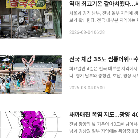
역대 최고기온 갈아치웠다…서
서울과 경기 남부, 전남 일부 지역에
보가 확대된다. 전국 대부분 지역에는
야주의보도 발효 중이다. 4일 기상청에 따르면 이날 오전 11시부터 서울 동남권·서남권과 경기 하남
2026-08-04 06:28
·오산·여주서부, 전남 장성·보성·여수
전국 체감 35도 찜통더위⋯
화요일인 4일은 전국 대부분 지역에서
다. 경기 남부와 충청권, 호남, 경상
식히기에는 역부족이겠다. 기상청에 따르면 이날 전국은 대체로 맑다가 오후부터 가끔 구름이 많아
2026-08-04 05:00
지겠다. 강원 영동과 경북 동해안은 대
새까매진 폭염 지도…광양 40
전남 광양의 낮 기온이 40도를 넘어서
남과 경상권 일부 지역에는 폭염중대경