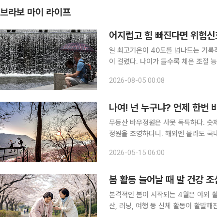
브라보 마이 라이프
어지럽고 힘 빠진다면 위험신
일 최고기온이 40도를 넘나드는 기록
이 걸렸다. 나이가 들수록 체온 조절
욱 취약하기 때문이다. 4일 기상청에 따르면 전국 곳곳에서 폭염특보가 장기간 이어지고 있다. 제주
2026-08-05 00:08
시동부는 폭염특보가 30일째 지속 중이
나여! 넌 누구냐? 언제 한번
무등산 바우정원은 사뭇 독특하다. 숫
정원을 조영하다니. 해외엔 몰라도 국
발상 자체가 너무 기발해 비현실적일 
2026-05-15 06:00
고속도로 건설 공사장에서 나온 바위 
봄 활동 늘어날 때 발 건강 조
본격적인 봄이 시작되는 4월은 야외 활
산, 러닝, 여행 등 신체 활동이 활발