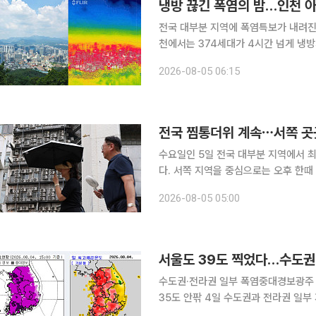
냉방 끊긴 폭염의 밤…인천 아
전국 대부분 지역에 폭염특보가 내려진
천에서는 374세대가 4시간 넘게 냉
다. 4일 오후 7시 49분께 인천시 계양구 효성동의 한 아파트 단지에 전기 공급이 끊겼다. 정전은 자
2026-08-05 06:15
정을 넘겨서도 이어졌다. 계양구는 4일 
전국 찜통더위 계속⋯서쪽 곳곳
수요일인 5일 전국 대부분 지역에서 
다. 서쪽 지역을 중심으로는 오후 한때 
청에 따르면 이날 아침 최저기온은 23~
2026-08-05 05:00
역에 폭염 특보가 발효된 가운데 최고
서울도 39도 찍었다…수도권
수도권·전라권 일부 폭염중대경보광주 조
35도 안팎 4일 수도권과 전라권 일부 지역의 기온이 39도를 넘나드는 등 전국 대부분 지역에서 극
심한 무더위가 이어지고 있다. 기상청에 따르면 이날 오후 3시 10분 현재 일부 수도권과 전라권에는