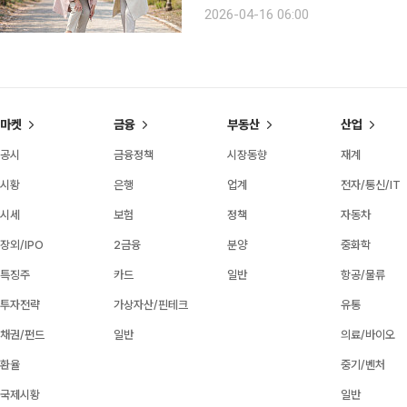
통증을 유발하는 대표 질환인 ‘족저근막
2026-04-16 06:00
니어일수록 주의가 요구된다. 족저근
마켓
금융
부동산
산업
공시
금융정책
시장동향
재계
시황
은행
업계
전자/통신/IT
시세
보험
정책
자동차
장외/IPO
2금융
분양
중화학
특징주
카드
일반
항공/물류
투자전략
가상자산/핀테크
유통
채권/펀드
일반
의료/바이오
환율
중기/벤처
국제시황
일반