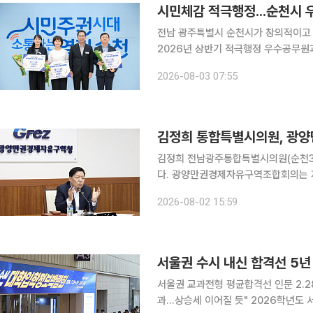
시민체감 적극행정...순천시
전남 광주특별시 순천시가 창의적이고
2026년 상반기 적극행정 우수공무원과 우수
에서 '2026년도 상반기 적극행정 우
2026-08-03 07:55
대
김정희 통합특별시의원, 광
김정희 전남광주통합특별시의원(순천3
다. 광양만권경제자유구역조합회의는 지난달 31일 제158회 임시회를 열고 신임 의장단을 선출했
다. 이날 회의에서는 2026년 주요 업무
2026-08-02 15:59
은 철강·석유화학 등 주력 산업의 경
서울권 수시 내신 합격선 5년 
서울권 교과전형 평균합격선 인문 2.28
과…상승세 이어질 듯" 2026학년도 서울권 대학 학생부교과전형 내신 합격선이 최근 5년 가운데