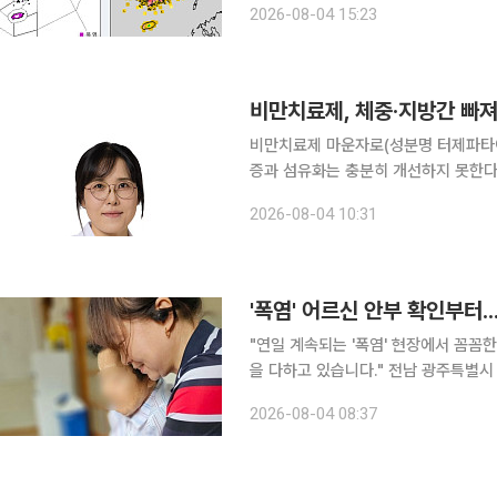
2026-08-04 15:23
폭염중대경보가 내려졌으며, 그 밖의 
비만치료제, 체중·지방간 빠
비만치료제 마운자로(성분명 터제파타이
증과 섬유화는 충분히 개선하지 못한다는 동물실험 결과
원 내분비대사내과 교수팀(박형규, 서
2026-08-04 10:31
리즘(Endocrinology and Metab
'폭염' 어르신 안부 확인부터..
"연일 계속되는 '폭염' 현장에서 꼼꼼
을 다하고 있습니다." 전남 광주특별시 순천시는 연일 계속되는 무더위 속에서 폭염에 취약한 어르
신의 안전을 지키기 위해 비상 대응체계를 가동하
2026-08-04 08:37
가 내려지면 독거노인 등 취약 어르신 