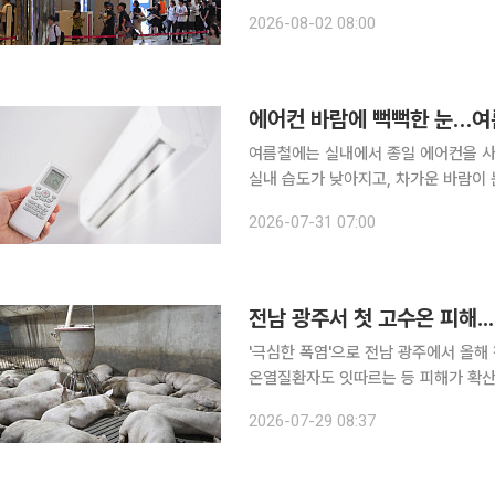
가장 높은 수준까지 상승한 것으로 나
2026-08-02 08:00
했다. 입시업계에서는 고3 학생 수 증
에어컨 바람에 뻑뻑한 눈…여
여름철에는 실내에서 종일 에어컨을 사
실내 습도가 낮아지고, 차가운 바람이
이 악화되기 때문이다. 안구건조증은 눈물의 양이 부족하거나 눈물의 질이 떨어져 눈 표면이 제대로
2026-07-31 07:00
보호받지 못하는 상태를 말한다. 눈물은
전남 광주서 첫 고수온 피해.
'극심한 폭염'으로 전남 광주에서 올해 첫 고
온열질환자도 잇따르는 등 피해가 확산하고 있다. 29일 전남 광주통합특별시
지역 5개 양식어가에서 광어 7만5000마
2026-07-29 08:37
발생한 첫 고수온 피해