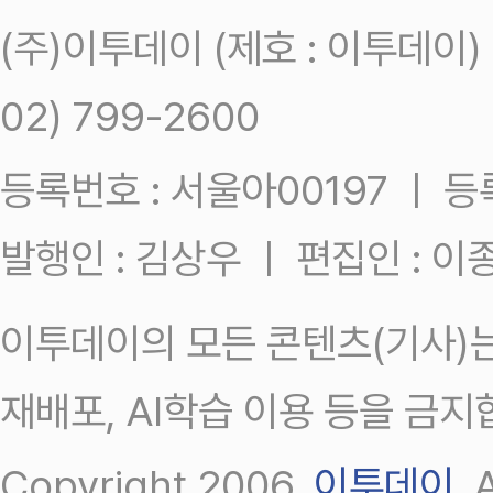
(주)이투데이 (제호 : 이투데이
02) 799-2600
등록번호 : 서울아00197 ㅣ 등록일
발행인 : 김상우 ㅣ 편집인 : 
이투데이의 모든 콘텐츠(기사)는
재배포, AI학습 이용 등을 금지
Copyright 2006.
이투데이
.