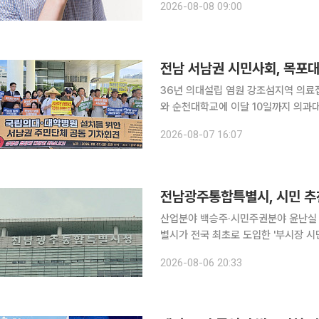
2026-08-08 09:00
지면, 단순히 피곤해서 림프절이 부었
전남 서남권 시민사회, 목포대
36년 의대설립 염원 강조섬지역 의료접근성 개선 촉구 전남 서남
와 순천대학교에 이달 10일까지 의과대학과 
동문회와 목포시민주권행동 등 무안·
2026-08-07 16:07
사에서 공동 기자회견을 열고 "남은 기
전남광주통합특별시, 시민 추천
산업분야 백승주·시민주권분야 윤난실 선정특
별시가 전국 최초로 도입한 '부시장 시
주권 등 분야 후보자를 부시장 최종 후보자로 지명했다. 이번 지명
2026-08-06 20:33
배심원단 심사, 시민 온라인 투표를 거