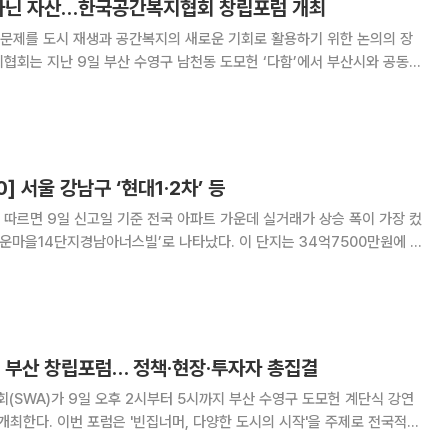
 아닌 자산…한국공간복지협회 창립포럼 개최
문제를 도시 재생과 공간복지의 새로운 기회로 활용하기 위한 논의의 장
의 시작’을 개최했다고 10일 밝혔다. 이번 포럼은 빈집을 단순한
화와 창업 생태계 조성, 공동체 회복,
] 서울 강남구 ‘현대1·2차’ 등
따르면 9일 신고일 기준 전국 아파트 가운데 실거래가 상승 폭이 가장 컸
산운마을14단지경남아너스빌’로 나타났다. 이 단지는 34억7500만원에 거
) 상승했다. 2위는 서울 용산구 ‘효창한신’으로 15억
8억8000만원(135%) 올랐다
는 부산 창립포럼… 정책·현장·투자자 총집결
SWA)가 9일 오후 2시부터 5시까지 부산 수영구 도모헌 계단식 강연
시의 시작'을 주제로 전국적으
공간 문제를 도시재생과 공간복지 관점에서 짚어보고 지속가능한 활용 방