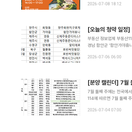
2026-07-08 18:12
[오늘의 청약 일정]
부동산 정보업체 부동산11
경남 함안군 ‘함안가야휴니
위 청약 접수를 받는다. 부산 수영구 ‘알티에로광안’, 전남광주통합 북구 ‘호반써밋첨단3지구(A7)’,
2026-07-06 06:00
장성군 ‘호반써밋첨단3지구(
[분양 캘린더] 7월
7월 둘째 주에는 전국에서 398가구가 분양에
114에 따르면 7월 둘째 
경남 김해시 ‘트리븐김해’
2026-07-04 07:00
제비앙엘가(A8)’, 경남