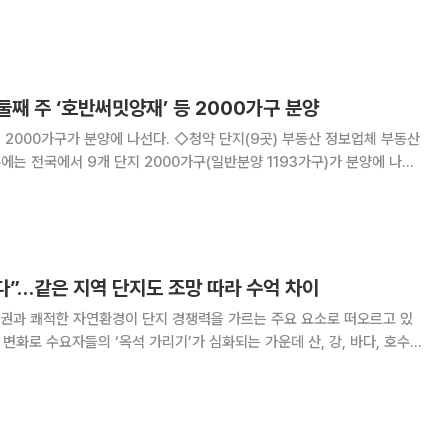
천안시 ‘백석시그니처자이(1·2BL)’ 등 단지가 견본주택을 개관한다. 당첨
‘왕숙아테라(공공분양)2A
 둘째 주 ‘호반써밋양재’ 등 2000가구 분양
에 나선다. ◇청약 단지(9곳) 부동산 정보업체 부동산
주에는 전국에서 9개 단지 2000가구(일반분양 1193가구)가 분양에 나선
‘호반써밋양재(청년안심주택)’, 울산 울주군 ‘울산태화강변A1(영구임대)’,
합공공임대)’ 등이 청약
다”…같은 지역 단지도 조망 따라 수억 차이
권과 쾌적한 자연환경이 단지 경쟁력을 가르는 주요 요소로 떠오르고 있
 변화로 수요자들의 ‘옥석 가리기’가 심화되는 가운데 산, 강, 바다, 호수
습이다. 5일 국토교통부 실거래가 공개시스템에 따르
파크 더샵’ 전용면적 84㎡는 3월 6