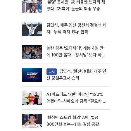
'불명' 문세윤, 故 터틀맨 빈자리 채
웠다…'거북이' 눈물의 최종 우승
김민석, 제주·인천 경선서 정청래 제
쳐⋯누적 격차 1%p 안팎
놀란 감독 '오디세이', 개봉 4일 만
에 100만 돌파⋯'왕사남' 보다 빠르
다
김민석, 與전당대회 제주·인
속보
천 당원투표서 승리
AT마드리드 ‘7번’ 이강인 “120%
쏟겠다”⋯시메오네 감독 “필요한 선
수”
'황정민 스토킹 혐의' A씨, 벌금
300만원 불복⋯11일 결심 공판