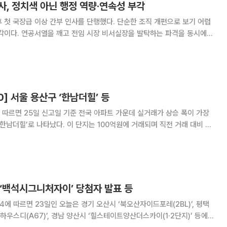
사, 정치색 아닌 행정 역량·연속성 부각
이상 간부 인사를 단행했다. 단순한 조직 개편으로 보기 어렵
발탁하는 파격을 동시에
 인사로 먼저 보여줬다는 해석이 나온다. 부산시는 오는 7일 자로
전보·승진 발령했다고 3일 밝혔다
0] 서울 용산구 ‘한남더힐’ 등
따르면 25일 신고일 기준 전국 아파트 가운데 실거래가 상승 폭이 가장
‘한남더힐’로 나타났다. 이 단지는 100억원에 거래되며 직전 거래 대비 25
5000만원에 실거
84%) 올랐다. 3위는 송파
 ‘백석시그니처자이’ 당첨자 발표 등
4에 따르면 23일인 오늘은 경기 오산시 ‘북오산자이드포레(2BL)’, 평택
우스디(A67)’, 경남 양산시 ‘힐스테이트양산더스카이(1·2단지)’ 등에서