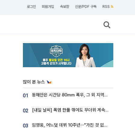
로그인
회원가입
속보창
신문/PDF 구독
RSS
많이 본 뉴스
동해안은 시간당 80㎜ 폭우, 그 외 지역은 폭염…‘극과 극 날씨’
01
[내일 날씨] 폭염 한풀 꺾여도 무더위 계속⋯동해안 이틀 연속 비
02
임영웅, 어느덧 데뷔 10주년⋯"가진 것 없던 시절, 내 앞엔 20명의 팬뿐"
03