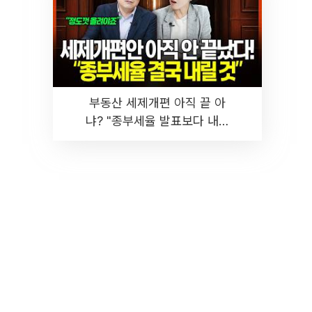
부동산 세제개편 아직 끝 아
냐? "종부세율 발표보다 내릴
것" 장기거주·양도세 전망 I 집
땅지성 I 김인만, 진미윤