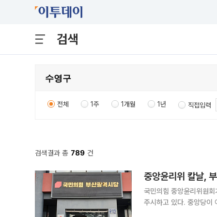
검색
전체
1주
1개월
1년
직접입력
검색결과 총
789
건
중앙윤리위 칼날, 
국민의힘 중앙윤리위원회가
주시하고 있다. 중앙당이
의원 A씨 사건의 향방도 영향을 