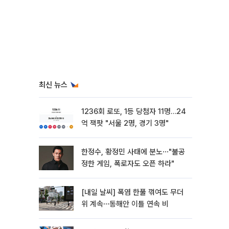
최신 뉴스
1236회 로또, 1등 당첨자 11명…24
억 잭팟 "서울 2명, 경기 3명"
한정수, 황정민 사태에 분노⋯"불공
정한 게임, 폭로자도 오픈 하라"
[내일 날씨] 폭염 한풀 꺾여도 무더
위 계속⋯동해안 이틀 연속 비