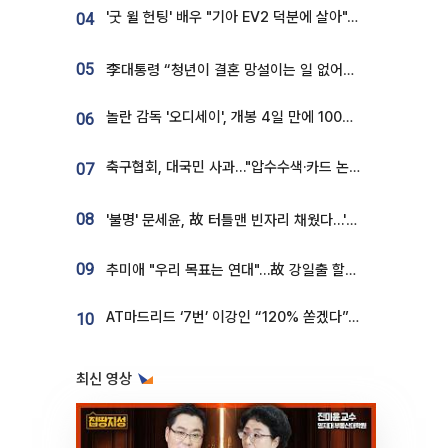
'굿 윌 헌팅' 배우 "기아 EV2 덕분에 살아"…교통사고 후 안전성 극찬
04
05
李대통령 “청년이 결혼 망설이는 일 없어야...제도상 불이익 조사”
놀란 감독 '오디세이', 개봉 4일 만에 100만 돌파⋯'왕사남' 보다 빠르다
06
축구협회, 대국민 사과…"압수수색·카드 논란 사죄, 강도 높은 쇄신"
07
08
'불명' 문세윤, 故 터틀맨 빈자리 채웠다…'거북이' 눈물의 최종 우승
09
추미애 "우리 목표는 연대"…故 강일출 할머니 흉상 제막
AT마드리드 ‘7번’ 이강인 “120% 쏟겠다”⋯시메오네 감독 “필요한 선수”
10
최신 영상