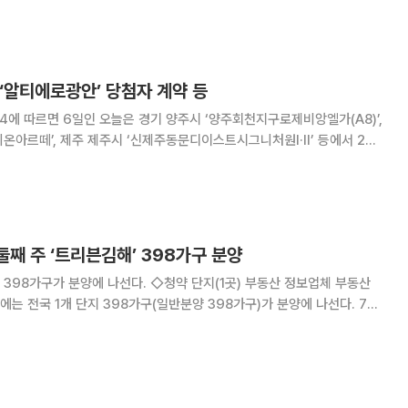
안을 모색하기 위해 마련됐다. 부산광역시가 공동주최로 참여한다.
 ‘알티에로광안’ 당첨자 계약 등
4에 따르면 6일인 오늘은 경기 양주시 ‘양주회천지구로제비앙엘가(A8)’,
온아르떼’, 제주 제주시 ‘신제주동문디이스트시그니처원Ⅰ·Ⅱ’ 등에서 2순
A8)’, 충남 천안시 ‘백
 둘째 주 ‘트리븐김해’ 398가구 분양
 나선다. ◇청약 단지(1곳) 부동산 정보업체 부동산
주에는 전국 1개 단지 398가구(일반분양 398가구)가 분양에 나선다. 7일
가 1순위 청약을 진행한다. 이 밖에 6일에는 경기 양주시 ‘양주회천지구로
 함안군 ‘함안가야휴니온아르