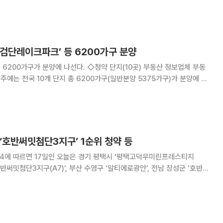
 대구 달성군 ‘대구국가산단(A7-1)행복주택’도 청약 접수를 진행한다. 당
 ‘평택고덕우미린프레스티지(
샵검단레이크파크’ 등 6200가구 분양
에 나선다. ◇청약 단지(10곳) 부동산 정보업체 부동
 주에는 전국 10개 단지 총 6200가구(일반분양 5375가구)가 분양에 나
‘힐스테이트양산더스카이(1
 ‘호반써밋첨단3지구’ 1순위 청약 등
14에 따르면 17일인 오늘은 경기 평택시 ‘평택고덕우미린프레스티지
 ‘호반써밋첨단3지구(A7)’, 부산 수영구 ‘알티에로광안’, 전남 장성군 ‘호반써
 천안시 ‘백석시그니처자이(1·2단지)’ 등에서 1·2순위 청약 접수를 받는다.