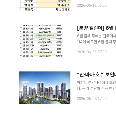
밋첨단3지구(A8)’, 충남 
2026-06-12 06:00
자 발표는 경기 남양주시 
[분양 캘린더] 6월
6월 둘째 주에는 전국에서 2000가구가 분양
114에 따르면 6월 둘째 
다. 8일에는 서울 서초구 
2026-06-06 07:00
충북 영동군 ‘영동황간(통
“산·바다·호수 보인
아파트 분양시장에서 조망
다. 금리 부담과 수급 여건
등을 조망할 수 있는 단지에 관심이 쏠리는 모
2026-06-05 17:00
면 경북 구미시 ‘구미 아이