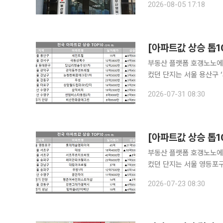
2026-08-05 17:18
진종오 의원의 무소속 후보
[아파트값 상승 톱1
부동산 플랫폼 호갱노노에 
컸던 단지는 서울 용산구 
500만원(115%) 상승했다. 2위는 서울 강서구 ‘극동상록수’로 12억3800만원에 실거래되
2026-07-31 08:30
5800만원(58%) 올랐다
[아파트값 상승 톱1
부동산 플랫폼 호갱노노에 
컸던 단지는 서울 영등포구
래 대비 21억5000만원(91%) 상승했다. 2위는 서울 서초구
2026-07-23 08:30
되며 10억5000만원(132