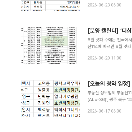
1순위 청약 접수를 받는다.
2026-06-23 06:00
첨자 발표는 경기 평택시
[분양 캘린더] ‘더
6월 넷째 주에는 전국에서 6200가구가 분양
산114에 따르면 6월 넷째
선다. 23일에는 경기 오산시 ‘북오산자이드포레(2BL)’, 평택시 ‘고덕국제신도시수자인하우스디
2026-06-20 11:00
(A67)’, 경남 양산시 
[오늘의 청약 일정]
부동산 정보업체 부동산1
(Abc-36)’, 광주 북구
밋첨단3지구(A8)’, 충남
2026-06-17 06:00