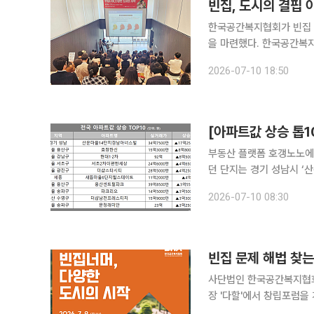
빈집, 도시의 결핍
한국공간복지협회가 빈집 
을 마련했다. 한국공간복지협회는 지난 9일 부산 수영구 남천동 도모헌 ‘다함’에서 부산시와 공동으
로 창립포럼 ‘빈집너머, 다양한 도시
2026-07-10 18:50
유휴공간이 아닌 지역 활성
[아파트값 상승 톱10
부동산 플랫폼 호갱노노에 
던 단지는 경기 성남시 ‘
래되며 직전 거래 대비 17억2500만원(98%
2026-07-10 08:30
3000만원에 실거래되며 
빈집 문제 해법 찾
사단법인 한국공간복지협회(
장 '다할'에서 창립포럼을 개최한다. 이번 포럼은 '빈집너머, 다양한 도
로 늘어나는 빈집과 유휴