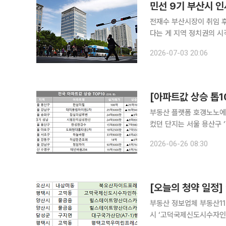
민선 9기 부산시 인
전재수 부산시장이 취임 후 첫 국장급 
다는 게 지역 정치권의 시각이다. 연공서열을 깨고 전임 시장 비서실장을 
담으면서, 민선 9기 시정의 방향을
2026-07-03 20:06
실·국장급 간부 23명을 
[아파트값 상승 톱1
부동산 플랫폼 호갱노노에 
컸던 단지는 서울 용산구 
억7000만원(34%) 상승했다. 2위는 서울 강남구 ‘대치풍림아이원2차’로 25억
2026-06-26 08:30
래되며 16억5400만원(1
[오늘의 청약 일정]
부동산 정보업체 부동산11
시 ‘고덕국제신도시수자인하