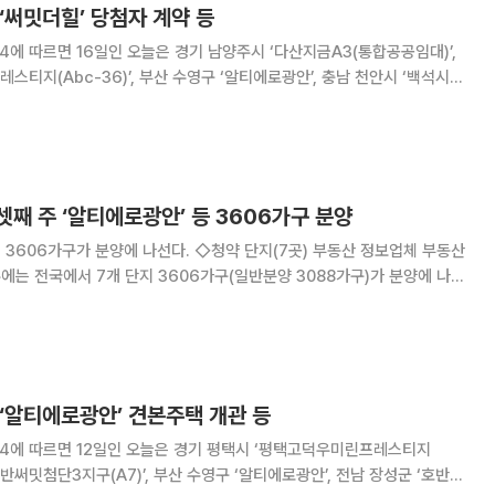
 ‘써밋더힐’ 당첨자 계약 등
4에 따르면 16일인 오늘은 경기 남양주시 ‘다산지금A3(통합공공임대)’,
티지(Abc-36)’, 부산 수영구 ‘알티에로광안’, 충남 천안시 ‘백석시그
당첨자 발표는 강원 강릉시 ‘강릉성보필리오더센트
익산펠리피아’ 등에서 진행된다
 셋째 주 ‘알티에로광안’ 등 3606가구 분양
에 나선다. ◇청약 단지(7곳) 부동산 정보업체 부동산
주에는 전국에서 7개 단지 3606가구(일반분양 3088가구)가 분양에 나선
주시 ‘다산지금A3(통합공공임대)’, 평택시 ‘평택고덕우미린프레스티지
구 ‘알티에로광안’ 등이 청약에
 ‘알티에로광안’ 견본주택 개관 등
14에 따르면 12일인 오늘은 경기 평택시 ‘평택고덕우미린프레스티지
 ‘호반써밋첨단3지구(A7)’, 부산 수영구 ‘알티에로광안’, 전남 장성군 ‘호반써