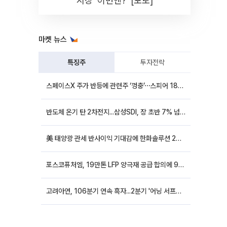
시장 '이번엔?' [포토]
마켓 뉴스
특징주
투자전략
스페이스X 주가 반등에 관련주 ‘껑충’⋯스피어 18%ㆍ에이치브이엠 12%↑
반도체 온기 탄 2차전지...삼성SDI, 장 초반 7% 넘게 껑충
美 태양광 관세 반사이익 기대감에 한화솔루션 20%대·OCI홀딩스 14%대 급등
포스코퓨처엠, 19만톤 LFP 양극재 공급 합의에 9%대 강세
고려아연, 106분기 연속 흑자...2분기 '어닝 서프라이즈'에 장 초반 12%대 강세