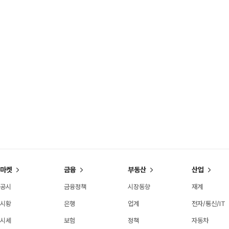
마켓
금융
부동산
산업
공시
금융정책
시장동향
재계
시황
은행
업계
전자/통신/IT
시세
보험
정책
자동차