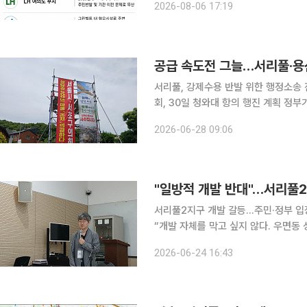
2026-08-06 17:19
남권 그린벨트 등이 유력 후보지로 거
공급 속도전 그늘…서리풀·용
서리풀, 강제수용 반발 위한 행정소송
회, 30일 청와대 항의 행진 계획 정부가 집값 안정을 위해 ‘공급 속도전’을 내세웠지만 서리풀과 과
천 등 주요 사업지 주민들의 반발이 이
2026-06-28 09:06
일방적 개발이 아닌 기존 주민들과의 
"일방적 개발 반대"…서리풀2
서리풀2지구 개발 갈등…주민·정부 입장
“개발 자체를 막고 싶지 않다. 우면동
산과 비닐하우스 부지 등을 활용하면 공
2026-06-24 16:43
있기를 바란다.” (서초구 우면동