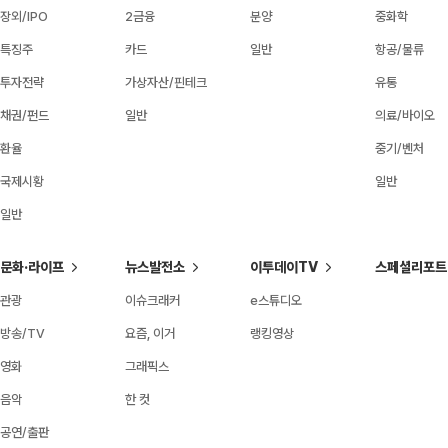
장외/IPO
2금융
분양
중화학
특징주
카드
일반
항공/물류
투자전략
가상자산/핀테크
유통
채권/펀드
일반
의료/바이오
환율
중기/벤처
국제시황
일반
일반
문화·라이프
뉴스발전소
이투데이TV
스페셜리포트
관광
이슈크래커
e스튜디오
방송/TV
요즘, 이거
랭킹영상
영화
그래픽스
음악
한 컷
공연/출판