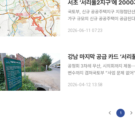
서초 ‘서리풀2지구’에 200
국토부, 신규 공공주택지구 지정첨단산업 직주근접형 주거단
가구 규모의 신규 공공주택이 공급된다
2년 빠른 2028년 말 주택 착공에 나설 계획이다. 국토교통부는 11일 19만
2026-06-11 07:23
리풀2 공공주택지구'를 신규 공공주
강남 마지막 공급 카드 ‘서리
공청회 3차례 무산, 시의회까지 제동⋯
변수까지 겹쳐국토부 “사업 문제 없어” 강조⋯전문가
공급지로 내세운 서울 서초구 서리풀 
2026-04-12 13:58
지구는 주민 반발과 문화유산 변수까지
1