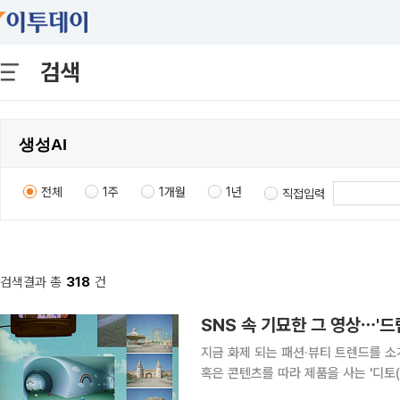
검색
전체
1주
1개월
1년
직접입력
검색결과 총
318
건
SNS 속 기묘한 그 영상⋯'
지금 화제 되는 패션·뷰티 트렌드를 소
혹은 콘텐츠를 따라 제품을 사는 '디토(
의 합성어)의 눈길이 쏠린 곳은 어디일까요? 안과나 안경원에서 시력검사를 받아본 적