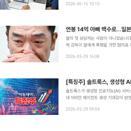
2026-06-16 10:15
전세 사기, 독도 분쟁과 같은 한국 사
연봉 14억 아빠 백수로…일본
딸의 첫 상담자는 사람이 아니었습니다. 일본 프로야구 명문 구단 요미우리 자이언츠의 아베 
케 감독이 딸에게 폭행을 가한 혐의로
구인의 가정 내 물의’로 보였죠. 그러
2026-05-29 16:08
GPT’였습니다. 아베 감독은 
솔트룩스가 생성형 인공지능(AI) 서비스
내 100만 에이전트 생성 기대감이 반영된 것으로 해석된다. 2
전일 대비 1470원(7.98%) 오른 1만9880원에 거래됐다.
2026-05-29 09:04
GS타워에서 연례 행사 'SAC 2026'