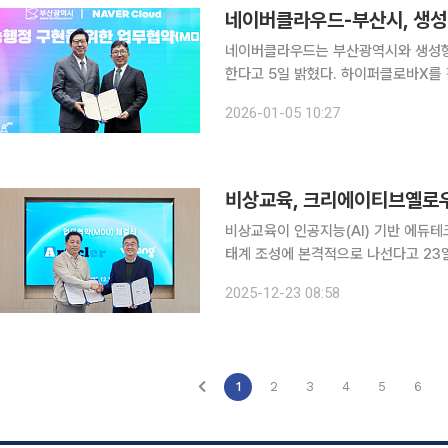
네이버클라우드는 부산광역시와 생성형 
한다고 5일 밝혔다. 하이퍼클로바X를 
네이버클라우드가 보유한 다양한 AI 
2026-01-05 10:27
비상교육, 크리에이티브옐로우
비상교육이 인공지능(AI) 기반 에듀
태계 조성에 본격적으로 나선다고 23일 밝혔다. 비상교육은 에듀테크 콘텐츠
로우(Creative Yellow)와 업무
2025-12-23 08:58
CL(AllviA Connect Learning)’을
1
2
3
4
5
6