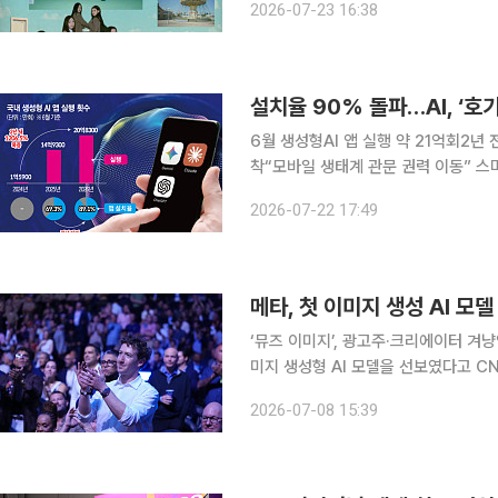
2026-07-23 16:38
쯤 마주했을 풍경이 있습니다. 검사 기
설치율 90% 돌파…AI, ‘호
6월 생성형AI 앱 실행 약 21억회2년 
착“모바일 생태계 관문 권력 이동” 스마트폰 이용자 10명 중 9명이 챗GPT, 에이닷 등 생성형 인공
지능(AI) 앱을 활용하는 것으로 나타났
2026-07-22 17:49
2년 전 '신기한 장난감' 수준에 머물렀
메타, 첫 이미지 생성 AI 
‘뮤즈 이미지’, 광고주·크리에이터 겨냥영상 AI ‘뮤
미지 생성형 AI 모델을 선보였다고 CNBC가 7일
Image)’라는 이 모델을 통해 메타
2026-07-08 15:39
즈 이미지는 일반 이용자들이 메타 AI