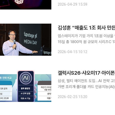
수 증명 압박’으로 해석하는 분위기다. 29일 AI 업계에 따르면, 최근 사라 프라이어 오픈AI 최고재
2026-04-29 15:59
무책임자(CFO)는 내부 임원에게 “매
업스테이지가 기업 가치 1조원 이상을 
15일 총 1800억 원 규모의 시리즈
기업 가치 1조원을 넘어 실질적인 매출 1조원 돌
2026-04-15 10:12
는 이날 자신의 페이스북 글을 통해 “
갤럭시S26·샤오미17·아이폰
삼성, 멀티 에이전트 도입…AI 전략 고
가변 조리개·폴더블 카드 인공지능(AI)을 전면에 내세운 글로벌 제조사들의 플래그십 전략이 잇따라
공개되면서 2026년 스마트폰 시장이 
2026-02-25 15:20
메라 고도화, 프라이버시 기술을 앞세