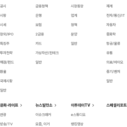
공시
금융정책
시장동향
재계
시황
은행
업계
전자/통신/IT
시세
보험
정책
자동차
장외/IPO
2금융
분양
중화학
특징주
카드
일반
항공/물류
투자전략
가상자산/핀테크
유통
채권/펀드
일반
의료/바이오
환율
중기/벤처
국제시황
일반
일반
문화·라이프
뉴스발전소
이투데이TV
스페셜리포트
관광
이슈크래커
e스튜디오
방송/TV
요즘, 이거
랭킹영상