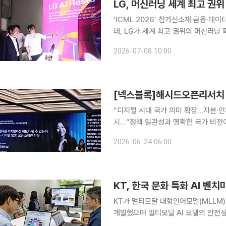
LG, 머신러닝 세계 최고 권위
‘ICML 2026’ 참가신소재·금융·데이터 분야 혁신 구광모 LG 회장이 AI 
데, LG가 세계 최고 권위의 머신러닝 학
성과를 공개했다. 연구를 넘어 실제 산
2026-07-08 10:00
로벌 AI 경쟁력 강화에 속도를 낸다는
[넥스블록]해시드오픈리서치 
“디지털 시대 국가 의미 확장…자본·인
시…“정책 일관성과 명확한 국가 비전이
닌 AI 시대 한국 성장 플라이휠” 김에스더 해시드오픈리서치 리서처가 한국이 글로벌 디지털자산
2026-06-24 06:00
허브로 도약하기 위해서는 국가 전략의
KT, 한국 문화 특화 AI 
KT가 멀티모달 대형언어모델(MLLM) 
개발했으며 멀티모달 AI 모델의 안전성을
16일 공개한 KSAFE-MM은 글로벌 