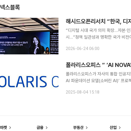
넥스블록
해시드오픈리서치 “한국, 디지
“디지털 시대 국가 의미 확장…자본·인
시…“정책 일관성과 명확한 국가 비전이
닌 AI 시대 한국 성장 플라이휠” 김에스더 해시드오픈리서치 리서처가 한국이 글로벌 디지털자산
2026-06-24 06:00
허브로 도약하기 위해서는 국가 전략의
폴라리스오피스가 자사의 통합 인공지능(
AI 파운데이션 모델(소버린 AI)’ 
순차적으로 탑재한다고 4일 밝혔다. 이
2025-08-04 15:18
마켓
금융
부동산
산업