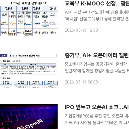
교육부 K-MOOC 선정…광운대
AI·디지털 분야 선도대학에 광운대·세
‘매치업’ 신설 교육부가 올해 한국형 온라인 공개강좌(K-MOOC) 사업에 참여할 대학과 기관을 선
정하고 인공지능(AI)·디지털 분야 평생
2026-05-19 12:00
의 ‘바이브코딩’ 등 AI 실습형 강좌가
중기부, AI+ 오픈데이터 챌
중소벤처기업부는 공공기관이 출제한 과제
챌린지’에 참가할 창업기업을 다음달 5일까지 모집한
실제 사용하는 현장 데이터를 AI 창업
2026-05-11 06:00
위해 마련됐다. 모집 대상은 공고일 기준
IPO 앞두고 오픈AI 쇼크…A
기업공개(IPO)를 추진 중인 오픈AI
지능(AI) 시장을 둘러싼 ‘거품론’이 