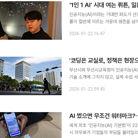
‘1인 1 AI’ 시대 여는 뤼튼,
인공지능(AI)이라는 거대한 파도가 산업
률이 절반에 이르는 가운데 생존을 넘
새로운 도약의 발판을 마련했다. 이세영 뤼튼 대표는 20일 일본 도쿄에서 열린 ‘한일 AI스타트업 밋
2026-01-22 16:47
업데이’ 이후 기자들과 만나 “2030
'코딩은 교실로, 정책은 현장으
부산시와 부산시교육청이 인공지능(AI
기술 소개에 그치지 않고, 실제 수업 
방향을 구체화하겠다는 시도다. 부산시와 부산시교육청은 22일 오전 10시 연제구 부산시티호텔 2
2026-01-22 09:45
층 컨벤션홀에서 '2026년 부산 인공지
AI 썼으면 무조건 워터마크?⋯
세계 최초 ‘인공지능(AI) 기본법’이 
시 의무화가 기업들의 부담을 불러일으