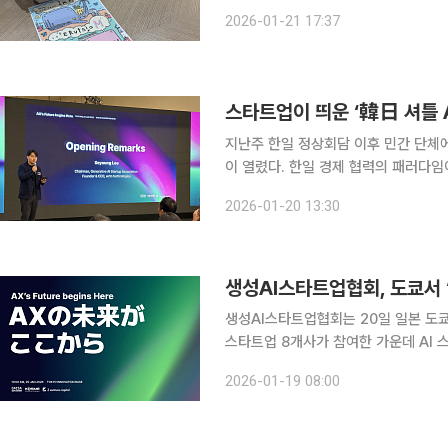
기업이 있다. 비가시성 워터마크 기술을
2026-01-21 17:37
공개 응용프로그램 인터페이스(API)’
스타트업이 띄운 ‘韓日 셔틀 
지난주 한일 정상회담 이후 민간 단체에
이 열렸다. 한일 경제 협력의 패러다임
하는 ‘셔틀 인공지능(AI)’로 재편되는
2026-01-20 13:30
이스(TiB)’에서 열린 ‘한일 AI 스타
생성AI스타트업협회, 도쿄서 
생성AI스타트업협회는 20일 일본 도쿄
스타트업 8개사가 참여한 가운데 AI 스타
업부 후원으로 협회와 중소벤처기업진흥공단
2026-01-19 08:00
(ZVC)가 공동 개최하는 이번 행사는 