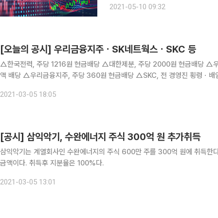
2021-05-10 09:32
인도네시아 공장에 지난해 말부터 생산
[오늘의 공시] 우리금융지주ㆍSK네트웍스ㆍSKC 등
△한국전력, 주당 1216원 현금배당 △대한제분, 주당 2000원 현금배당 △우리은행, 주당 950원 현금배당…우리금융지주에 6082억 전
액 배당 △우리금융지주, 주당 360원 현금배당 △SKC, 전 경영진 횡령ㆍ
영진 횡령ㆍ배임혐의 기소 관련 조회공시…거래정지 △JYP엔터, 中 IT기업
2021-03-05 18:05
[공시] 삼익악기, 수완에너지 주식 300억 원 추가취득
삼익악기는 계열회사인 수완에너지의 주식 600만 주를 300억 원에 취득한다고 5일 공시했다. 이는 자기자본 
금액이다. 취득후 지분율은 100%다.
2021-03-05 13:01