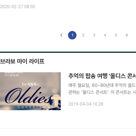
제조 장비 계약 체결 △그린플러스, 경북 의성군과 25억 규모
2020-02-27 08:00
1
2
3
4
5
6
브라보 마이 라이프
추억의 팝송 여행 '올디스 콘서
매주 월요일, 60~80년대 추억의 올
관하는 ‘올디스 콘서트’. 이 콘서트는 시니어를 대상으로 한 음악 감상 공연으로, 종로2가 ‘문화공간
온’에서 리퀘스트 생방송 프로그램 ‘3
2019-04-04 10:28
을 맡고 있다. 그가 보유한 수많은 팝 