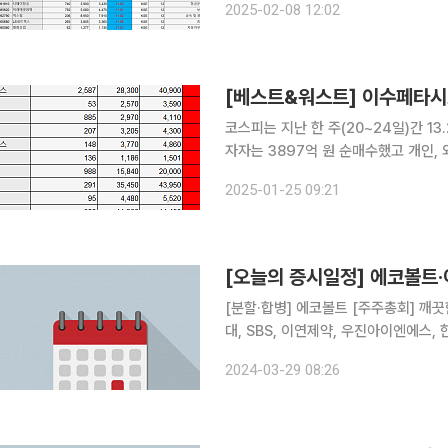
2025-02-08 12:02
(1020억 원) 등을 팔고, SK하이닉스
[베스트&워스트] 이수페타시스
코스피는 지난 한 주(20~24일)간 13
자자는 3897억 원 순매수했고 개인, 외국인
프앤가이드에 따르면 이 기간 유가증권
2025-01-25 09:21
상승한 4만900원을 기록했다. 이차전
[오늘의 증시일정] 에코볼트·
[분할·합병] 에코볼트 [주주총회] 깨끗한나라, 이화산업, 한국주철관공업, HD한국조선해양, HD현
대, SBS, 이연제약, 우진아이엔에스
이엠, 코아스, 대원화성, 시디즈, 상
2024-03-29 08:26
코오롱플라스틱, 윌비스, 삼화페인트공업