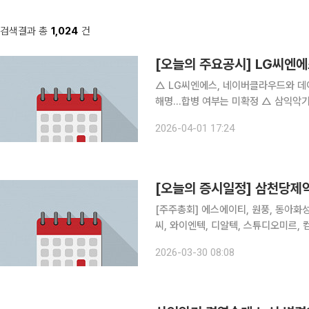
검색결과 총
1,024
건
[오늘의 주요공시] LG씨엔
△ LG씨엔에스, 네이버클라우드와 데이터센터 공급계약 체결
해명…합병 여부는 미확정 △ 삼익악기, 사외이사 2명 신규 선임…1명 자진 사임 △ 이화공영, 상장
적격성 실질심사 대상 결정 △ 삼성중공업, VLGC 2척 수주…3420억원 규모 △ 유엔젤, 12억원
2026-04-01 17:24
규모 자사주 소각 결정 △ B
[오늘의 증시일정] 삼천당제
[주주총회] 에스에이티, 원풍, 동아화
씨, 와이엔텍, 디알텍, 스튜디오미르,
센, 뉴온, 더라미, 다우데이타, 앱토크
2026-03-30 08:08
온, 뉴로핏, 아이티엠반도체, 버넥트, 