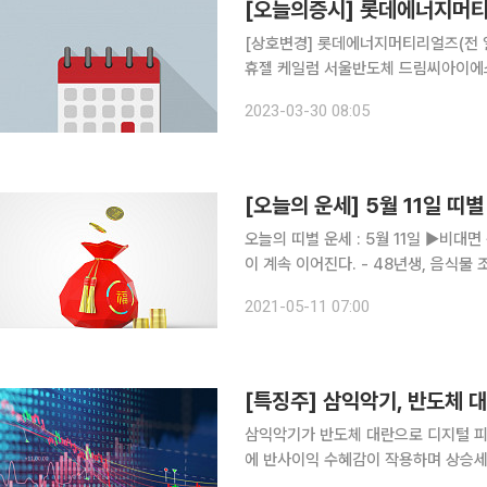
[오늘의증시] 롯데에너지머티
[상호변경] 롯데에너지머티리얼즈(전 일진머티리얼즈) [주주총회]
휴젤 케일럼 서울반도체 드림씨아이에
브 바른손이앤에이 네패스 셀루메드 
2023-03-30 08:05
리진 삼목에스폼 위지트 서울제약 네오
오늘의 띠별 운세 : 5월 11일 ▶비대면 운세상담! 돈 버는 사주는 따로있다?!◀ 쥐띠 운세 안 좋은 일
이 계속 이어진다. - 48년생, 음식물 조심하고 운동도 좀 하는 것이 좋다. - 60년생, 능력 밖의 일을
귀하는 추진 중이라 힘들다. - 72년생, 부모님에게 안부 전화를 하도록 하라. - 84년생, 집안에 어
2021-05-11 07:00
른 중 한 분이 돌아
[특징주] 삼익악기, 반도체
삼익악기가 반도체 대란으로 디지털 피
에 반사이익 수혜감이 작용하며 상승세다. 10일 오전 9시30분 현재 삼익악기는 전 거
105(6.00%) 오른 1855원에 거래됐다. 이날 서울경제는 관련 업계 소식을 전하며 야마하