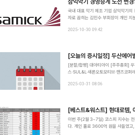
삼익악기 경영승계 노선 변경
국내 대표 악기 제조 기업 삼익악기의 
자로 꼽히는 김민수 부회장이 개인 지
우회 취득하며 지배구조 변화를 꾀하고 나섰다. 30일 금융감독원 전자공시시스
2025-10-30 09:42
기 김 부회장은 자신이 보유하고 있던 
[오늘의 증시일정] 두산에어
[분할/합병] 대아티아이 [주주총회]
스·SUL&L·새론오토모티브·핸즈코
치큐·동아에스티·제이알글로벌리츠·모
2025-03-31 08:06
·GKL·AK홀딩스·휠라홀딩스·국보·
이번 주(2월 3~7일) 코스피 지수는 전
다. 개인 홀로 3600억 원을 사들였고,
다. 외국인투자자는 코스피 시장에서 삼성