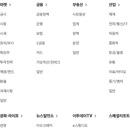
마켓
금융
부동산
산업
공시
금융정책
시장동향
재계
시황
은행
업계
전자/통신/IT
시세
보험
정책
자동차
장외/IPO
2금융
분양
중화학
특징주
카드
일반
항공/물류
투자전략
가상자산/핀테크
유통
채권/펀드
일반
의료/바이오
환율
중기/벤처
국제시황
일반
일반
문화·라이프
뉴스발전소
이투데이TV
스페셜리포트
관광
이슈크래커
e스튜디오