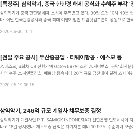
[특징주] 삼익악기, 중국 한한령 해제 공식화 수혜주 부각 ‘
삼익악기가 중국 한한령 해제 소식에 주목받고 있다. 30일 오전 10시 40분 현재 삼익악기는 전일보다 4.06% 오른 1410원에 거래 중이
다. 이날 한국관광공사와 중국 최대 여행기업인 트립닷컴그룹이 공동으로 한국 관광상품 판촉에 나서기로 했다. 한국 관광상품이 중국 전역
으로 공식 판매되는 건 2017년 중국 내 한국관광단체상품 판매 금지령(한
2020-06-30 10:41
[전일 주요 공시] 두산중공업ㆍ티웨이항공ㆍ에스모 등
△에스모, 6회차 CB 전환가액 648→587원 조정 △케어랩스, 굿닥 회사분할 결정 △유신, 163억 규모 네팔 지역 고속도로 
사업 수주 △씨엔플러스, 베트남 종속사에 20억 규모 금전대여 결정 △제이웨이, 임정배 사외이사 중도 퇴임 △액트, 100억 규모 CB 발
행 결정 △젬백스링크, 11회차 56억 규모 CB 발행 결정
2020-05-19 08:15
삼익악기, 246억 규모 계열사 채무보증 결정
삼익악기가 계열사인 P.T. SAMICK INDONESIA가 신한은행 인도네시아
다고 18일 공시했다. 채무보증 금액은 자기자본 대비 10.97% 수준이며 보증기