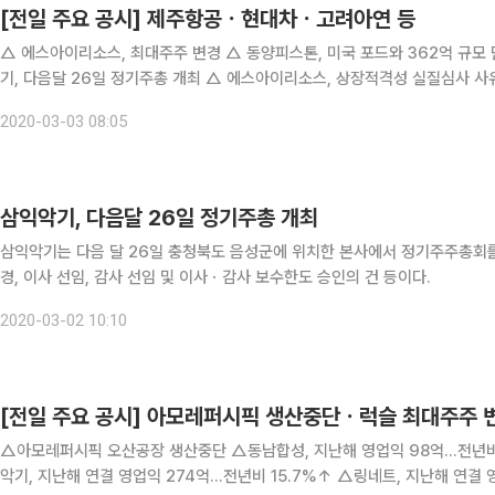
[전일 주요 공시] 제주항공ㆍ현대차ㆍ고려아연 등
△ 에스아이리소스, 최대주주 변경 △ 동양피스톤, 미국 포드와 362억 규모
기, 다음달 26일 정기주총 개최 △ 에스아이리소스, 상장적격성 실질심사 사
20.5억 규모 반도체 제조용 장비 수주 계약 체결 △ 탑엔지니어링, 16
2020-03-03 08:05
삼익악기, 다음달 26일 정기주총 개최
삼익악기는 다음 달 26일 충청북도 음성군에 위치한 본사에서 정기주주총회를 
경, 이사 선임, 감사 선임 및 이사ㆍ감사 보수한도 승인의 건 등이다.
2020-03-02 10:10
[전일 주요 공시] 아모레퍼시픽 생산중단ㆍ럭슬 최대주주 
△아모레퍼시픽 오산공장 생산중단 △동남합성, 지난해 영업익 98억...전년비 
악기, 지난해 연결 영업익 274억...전년비 15.7%↑ △링네트, 지난해 연결 