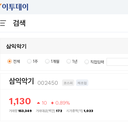
검색
전체
1주
1개월
1년
직접입력
삼익악기
002450
코스피
제조업
1,130
10
0.89%
거래량
153,349
거래대금(백만)
172
시가총액(억)
1,023