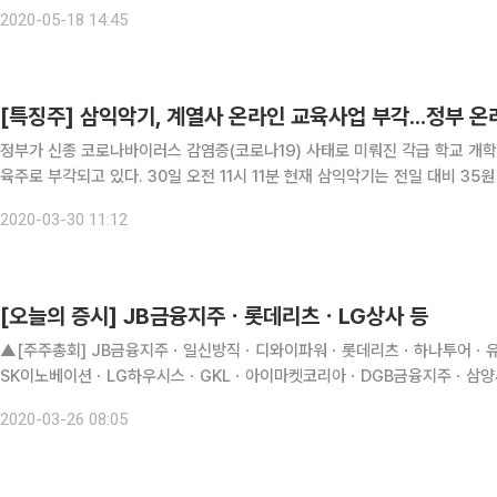
2020-05-18 14:45
[특징주] 삼익악기, 계열사 온라인 교육사업 부각...정부 온라
정부가 신종 코로나바이러스 감염증(코로나19) 사태로 미뤄진 각급 학교 개
육주로 부각되고 있다. 30일 오전 11시 11분 현재 삼익악기는 전일 대비 35원 오른 1200원에 거래 중이다. 29일 더불어민주당과 교육부
는 당정협의를 통해 오는 4월 6일 예정된 개학에 바로 등교가 어렵다는 의
2020-03-30 11:12
[오늘의 증시] JB금융지주ㆍ롯데리츠ㆍLG상사 등
▲[주주총회] JB금융지주ㆍ일신방직ㆍ디와이파워ㆍ롯데리츠ㆍ하나투어ㆍ
SK이노베이션ㆍLG하우시스ㆍGKLㆍ아이마켓코리아ㆍDGB금융지주ㆍ삼
증권ㆍ콤텍시스템ㆍYG PLUSㆍ엔피씨ㆍ우리들제약ㆍ대한해운ㆍ화승인더스트
2020-03-26 08:05