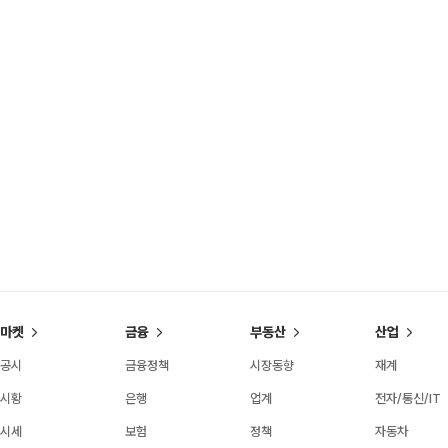
마켓
금융
부동산
산업
공시
금융정책
시장동향
재계
시황
은행
업계
전자/통신/IT
시세
보험
정책
자동차