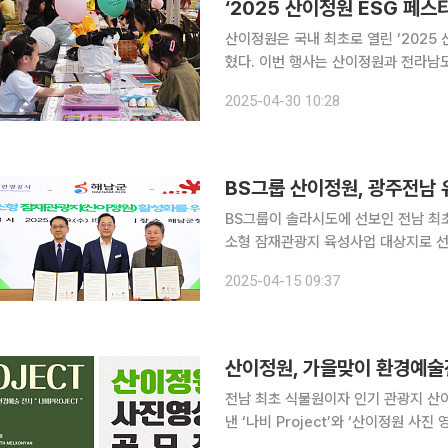
‘2025 산이정원 ESG 페스
산이정원은 국내 최초로 열린 ‘2025 
혔다. 이번 행사는 산이정원과 전라남도ESG협회가 공동 주최·주관한 이번 행사는 학생, 학부모, 지
역 단체 등 3000여 명이 참여해 생
2025-04-30 10:28
다. ‘내가 꿈꾸는 ESG 세상’을 주제
BS그룹 산이정원, 광주전남 
BS그룹이 솔라시도에 선보인 전남 최초
소형 잠재관광지 육성사업 대상지로 선정됐다고 15일 밝혔다
최하는 강소형 잠재관광지 사업은 성장
2025-04-15 09:37
올해 대상지로 선정된 산이정원은 1년
산이정원, 가을맞이 환경예술전시
전남 최초 식물원이자 인기 관광지 산
낸 ‘나비 Project’와 ‘산이정원 사진 영상 
비 Project’는 이날부터 전시를 시