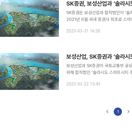
SK증권, 보성산업과 ‘솔라시
SK증권은 보성산업과 합작법인이 ‘솔
2021년 6월 국내 증권사 최초로 스
시점에서 스마트시티 운영을 전담하는 법인
2023-03-31 16:20
는 보성그룹이 전라남도, 해남군 등과 
보성산업, SK증권과 ‘솔라시
보성산업과 SK증권이 국토교통부 공모
위해 합작법인 ‘솔라시도 스마트시티 주식회사’를
조성사업’은 국토부 주관으로 지자체와
2023-03-22 15:43
1