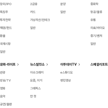
장외/IPO
2금융
분양
중화학
특징주
카드
일반
항공/물류
투자전략
가상자산/핀테크
유통
채권/펀드
일반
의료/바이오
환율
중기/벤처
국제시황
일반
일반
문화·라이프
뉴스발전소
이투데이TV
스페셜리포트
관광
이슈크래커
e스튜디오
방송/TV
요즘, 이거
랭킹영상
영화
그래픽스
음악
한 컷
공연/출판