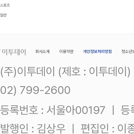
스포츠
일반
회사소개
이용약관
개인정보처리방침
청소년
(주)이투데이 (제호 : 이투데이
02) 799-2600
등록번호 : 서울아00197 ㅣ 등록일
발행인 : 김상우 ㅣ 편집인 : 