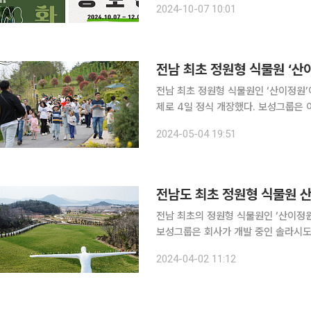
2024-10-07 10:01
자연 환경을 배경으로 한 예술 작품이
전남 최초 정원형 식물원 ‘산
전남 최초 정원형 식물원인 ‘산이정원’이 ‘
제로 4일 정식 개장했다. 보성그룹은 이날 개장식을 열고 첫 관람객을 맞이했다고 밝혔다. 행사에는
전병극 문화체육관광부 제1차관과 김영
2024-05-04 19:51
남군수 등 주요인사와 이병철 아영 대
전남도 최초 정원형 식물원 산
전남 최초의 정원형 식물원인 ‘산이정원
보성그룹은 회사가 개발 중인 솔라시도
정원은 산이면의 지역명인 ‘산이’를 뜻한다
2024-04-02 11:12
곳은 ‘미래와 함께하는 정원’이라는 