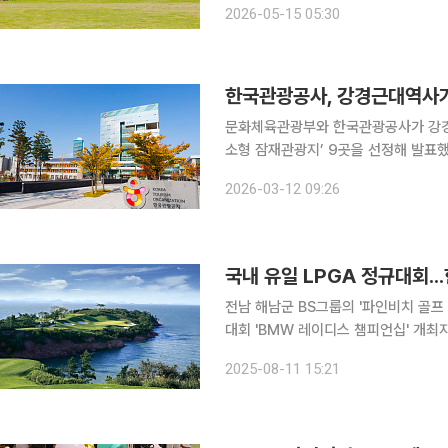
2026-05-15 05:30
이후 첫 해외여행을 계획했다가 목적지
한국관광공사, 강경근대역사거리
문화체육관광부와 한국관광공사가 강경근
소형 잠재관광지’ 9곳을 선정해 발표했다. 12일 관광공사에 따르면 이 사업은 인지도는 
한 매력과 성장 가능성을 갖춘 곳을 
2026-03-12 09:26
됐다. 올해 신규로 선정된 관광지는
국내 유일 LPGA 정규대회..
전남 해남군 BS그룹의 '파인비치 골프
대회 'BMW 레이디스 챔피언십' 개최지로 확정됐다. LPGA 대회가 전남
음이다. 11일 BS그룹에 따르면 대회는 10월16일부터 19일까지 나흘간 열린다. BMW 레이디스 챔
2025-08-11 15:21
피언십은 US 오픈, 디 오픈 챔피언십