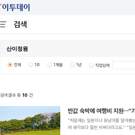
검색
전체
1주
1개월
1년
직접입력
검색결과 총
10
건
“처음에는 일본이나 동남아를 알아봤는
까 생각보다 훨씬 비싸더라고요.” “일본, 대만도 항공권 가격이 너무 부담스러워요. 이달 유류할증
료가 확 오르니 작년보다 확실히 더 비싸더라고요.” 직장인 정민철(35) 