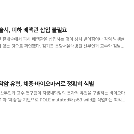
는 2009년 2세대 로봇수술기 ‘다빈치
술시, 피하 배액관 삽입 불필요
부 절개술에서 피하 배액관을 삽입하는 것이 상처 벌어짐이나 감염 발생률
. 김기동 분당서울대병원 산부인과 교수와 김남경
인과 교수 연구팀은 부인과 질환으로 개복수술을 받은 환자 162명을 대
상으로 시험한 결과 이같이 확인했다고 13일 밝혔다. 최소 침습 수술이
막암 유형, 체중·바이오마커로 정확히 식별
산부인과 교수 연구팀이 자궁내막암의 분자적 유형을 구별하는 바이오마
B1’과 ‘체중’을 기반으로 POLE mutated와 p53 wild를 식별하는 최적의
 내벽을 구성하는 자궁
 정기검진으로 발견되는 경우가