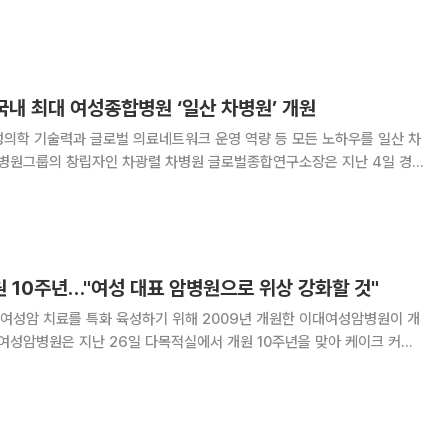
 졸업했으며 고려대학교에서 의학박사 학위를 취득했다. 1983년부터 37
동경희대병원에서 근무했으며, 강동경희대병원 산부인
 국내 최대 여성종합병원 ‘일산 차병원’ 개원
성의학 기술력과 글로벌 의료네트워크 운영 역량 등 모든 노하우를 일산 차
차병원그룹의 창립자인 차광렬 차병원 글로벌종합연구소장은 지난 4일 경
 개원 기자간담회에 참석해 이 같이 밝혔다. 차 소장은 “산부인과 의사로
을 짓는게 꿈이었다”며 “이를 위해 10년 전
 10주년…"여성 대표 암병원으로 위상 강화할 것"
여성암 치료를 특화 육성하기 위해 2009년 개원한 이대여성암병원이 개
대여성암병원은 지난 26일 다목적실에서 개원 10주년을 맞아 케이크 커팅
을 개최했다고 27일 밝혔다. 이날 기념식에는 문병인 이화여자대학교 의무
종인 이대목동병원장, 백남선 이대여성암병원장을