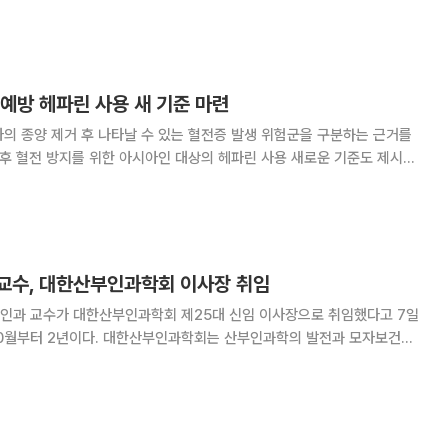
모델링 공사를 통해 이대여성암병원은 별관(MCC B관) 4층을 이용, 별관
층까지 확대 운영된다. 별관 4층은 유방암센터와 갑상선암센터가
예방 헤파린 사용 새 기준 마련
의 종양 제거 후 나타날 수 있는 혈전증 발생 위험군을 구분하는 근거를
 후 혈전 방지를 위한 아시아인 대상의 헤파린 사용 새로운 기준도 제시했
산부인과 이정윤 교수·김유나 강사 연구팀은 2007년 1월부터 2019년 5
난소암으로 종양감축술을 시행받은 799명
교수, 대한산부인과학회 이사장 취임
인과 교수가 대한산부인과학회 제25대 신임 이사장으로 취임했다고 7일
인과학회는 산부인과학의 발전과 모자보건의
 설립됐다. 현재 약 8000명의 전문가들이 활동하며 △모체태아의학 △부
△일반부인과학 등 다양한 전문분야의 최신 지견