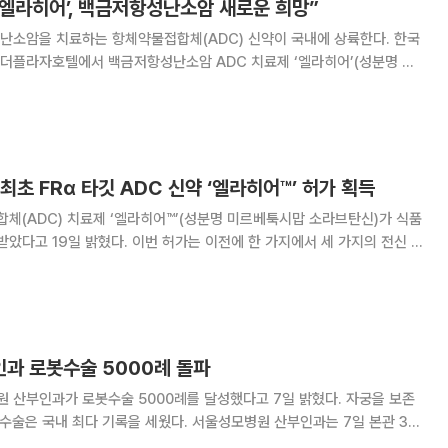
‘엘라히어’, 백금저항성난소암 새로운 희망”
소암을 치료하는 항체약물접합체(ADC) 신약이 국내에 상륙한다. 한국
 더플라자호텔에서 백금저항성난소암 ADC 치료제 ‘엘라히어’(성분명 미
는 엽산수용체알파(FRα) 양성 난소암 치료
s) 승인된 ADC로, 10년 만에
최초 FRα 타깃 ADC 신약 ‘엘라히어™’ 허가 획득
체(ADC) 치료제 ‘엘라히어™’(성분명 미르베툭시맙 소라브탄신)가 식품
 허가는 이전에 한 가지에서 세 가지의 전신 요
산 수용체 알파(FRα) 양성이면서 백금기반 화학요법에 저항성이 있는 고등
 난관암 또는 원발성 복막암 성인 환자
과 로봇수술 5000례 돌파
 산부인과가 로봇수술 5000례를 달성했다고 7일 밝혔다. 자궁을 보존
 기록을 세웠다. 서울성모병원 산부인과는 7일 본관 3층
술실 앞에서 산부인과 로봇수술 5000례 돌파를 기념하는 행사를 개최했