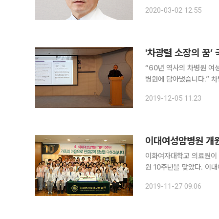
는 경희대학교 의과대학을
2020-03-02 12:55
년 동안 경희의료원과 강
'차광렬 소장의 꿈’
“60년 역사의 차병원 여
병원에 담아냈습니다.” 
기도 일산 차병원에서 열린
2019-12-05 11:23
서 국내 최대 여성종합병원
이대여성암병원 개원
이화여자대학교 의료원이 
원 10주년을 맞았다. 이
식을 진행하는 등 기념식
2019-11-27 09:06
부총장 겸 의료원장, 한