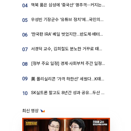
맥북 품은 삼성에 ‘중국산’ 맹추격⋯커지는 노트북 OLED 시장
04
우성빈 기장군수 ‘유튜브 정치’에…국민의힘 군의원들 집단 반발
05
‘한국판 IRA’ 베일 벗었지만…반도체·배터리 업계 “시행령이 관건”
06
서경덕 교수, 김희철도 분노한 거꾸로 태극기⋯"엉터리는 아냐, 아쉬울 뿐"
07
[정부 주요 일정] 경제·사회부처 주간 일정 (8월 10일 ~ 8월 14일)
08
09
美 폴리실리콘 ‘가격 하한선’ 세웠다…K태양광 수혜 기대
SK실트론 팔고도 8년간 성과 공유…두산 인수대금 2.3조가 끝 아냐
10
최신 영상