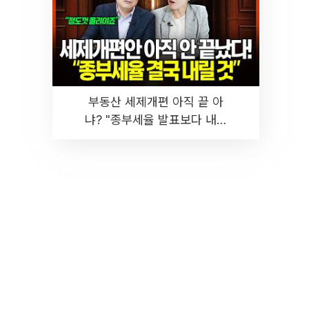
부동산 세제개편 아직 끝 아
냐? "종부세율 발표보다 내릴
것" 장기거주·양도세 전망 I 집
땅지성 I 김인만, 진미윤