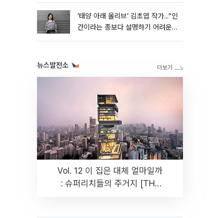
‘태양 아래 올리브’ 김초엽 작가...“인
간이라는 종보다 설명하기 어려운
한 사람을 쓰고 싶었다”[문화人터
뷰]
뉴스발전소
Vol. 12 이 집은 대체 얼마일까
: 슈퍼리치들의 주거지 [THE
RARE]