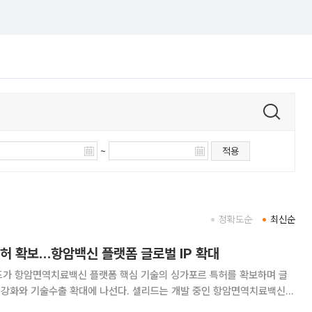
~
적용
정확도순
최신순
허 확보…항암백신 플랫폼 글로벌 IP 확대
드가 항암면역치료백신 플랫폼 핵심 기술의 싱가포르 특허를 확보하며 글
출 확대에 나선다. 셀리드는 개발 중인 항암면역치료백신
된 자연살해(NK)세포 기반 기술의 싱가포르 특허 등록이 결정됐다고 31