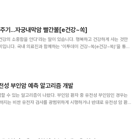
허 등록 결정에 이어 글로벌 특허 포트폴리오
주기...자궁내막암 빨간불[e건강~쏙]
건강의 소중함을 안다’라는 말이 있습니다. 행복하고 건강하게 사는 것만
미입니다. 국내 의료진과 함께하는 ‘이투데이 건강~쏙(e건강~쏙)’을 통해
찬 건강정보를 소개합니다. 생리양이 갑자기 눈에 띄게 늘거
 반복된다면 단순한 피로 증상으로 치부해서
전성 부인암 예측 알고리즘 개발
할 수 있는 알고리즘이 나왔다. 부인암 환자 중 유전성 부인암인 경우는
금까지는 비싼 유전자 검사를 광범위하게 시행하거나 반대로 유전성 암 환자
번 알고리즘은 이 고민을 해결할 실마리로 주목받고 있다. 김기동 분당
 연구팀은 부인암 치료를 위해 기본적으로