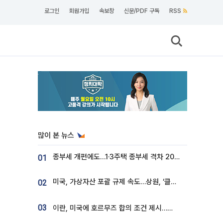
로그인
회원가입
속보창
신문/PDF 구독
RSS
많이 본 뉴스
종부세 개편에도…1·3주택 종부세 격차 2028년부터 확대
01
미국, 가상자산 포괄 규제 속도…상원, ‘클래리티법’ 9월 절차투표 추진
02
03
이란, 미국에 호르무즈 합의 조건 제시…美 “경기 아직 안 끝나” [종합]