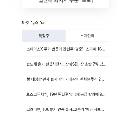
월만에 최저치 수준 [포토]
마켓 뉴스
특징주
투자전략
스페이스X 주가 반등에 관련주 ‘껑충’⋯스피어 18%ㆍ에이치브이엠 12%↑
반도체 온기 탄 2차전지...삼성SDI, 장 초반 7% 넘게 껑충
美 태양광 관세 반사이익 기대감에 한화솔루션 20%대·OCI홀딩스 14%대 급등
포스코퓨처엠, 19만톤 LFP 양극재 공급 합의에 9%대 강세
고려아연, 106분기 연속 흑자...2분기 '어닝 서프라이즈'에 장 초반 12%대 강세