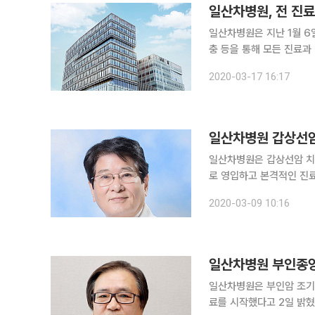
일산차병원, 전 진료
일산차병원은 지난 1월 6
충 등을 통해 모든 진료과
‘배아생성의료기관’ 지정
2020-03-17 16:17
월 말 ‘생명윤리 및 안전
일산차병원 갑상선
일산차병원은 갑상선암 치
로 영입하고 본격적인 진
박정수 교수는 연세대학교
2020-03-09 10:16
연세대학교 의과대학 외과
일산차병원 부인종양
일산차병원은 부인암 조기
료를 시작했다고 2일 밝