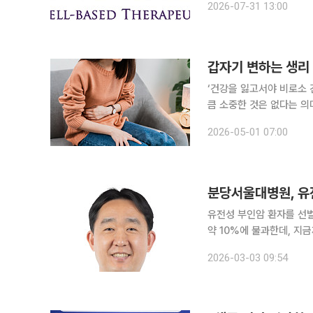
2026-07-31 13:00
일 밝혔다. 최근 미국 특
갑자기 변하는 생리 
‘건강을 잃고서야 비로소 
큼 소중한 것은 없다는 의
일상생활에서 알아두면 도움이 되는 알
2026-05-01 07:00
나 주기와 무관한 출혈이
분당서울대병원, 유
유전성 부인암 환자를 선별
약 10%에 불과한데, 지
를 놓치는 일이 반복됐다. 이
2026-03-03 09:54
서울대병원 산부인과 교수