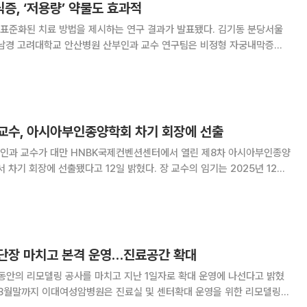
증, ‘저용량’ 약물도 효과적
된 치료 방법을 제시하는 연구 결과가 발표됐다. 김기동 분당서울
김남경 고려대학교 안산병원 산부인과 교수 연구팀은 비정형 자궁내막증식
대한 연구를 기반으로 표준화된 치료 지침의 단초를 마련했다고 8일 밝혔
프로게스테론과 에스트로겐의 불균형으로 인해 발생한다.
교수, 아시아부인종양학회 차기 회장에 선출
인과 교수가 대만 HNBK국제컨벤션센터에서 열린 제8차 아시아부인종양
 선출됐다고 12일 밝혔다. 장 교수의 임기는 2025년 12월
위해 한국, 중국, 일본,
등 아시아 부인 종양 전문
단장 마치고 본격 운영…진료공간 확대
동안의 리모델링 공사를 마치고 지난 1일자로 확대 운영에 나선다고 밝혔