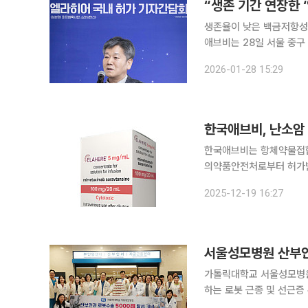
“생존 기간 연장한 
생존율이 낮은 백금저항성난
애브비는 28일 서울 중구
르베툭시맙 소라브탄신) 기자간담회를 열었다. 엘라히어
2026-01-28 15:29
에 최초(first-in-clas
한국애브비, 난소암 
한국애브비는 항체약물접합
의약품안전처로부터 허가받았다고 19일 밝혔다. 이번
법을 받은 적이 있고, 엽
2025-12-19 16:27
급 장액성 상피성 난소암,
서울성모병원 산부인
가톨릭대학교 서울성모병원
하는 로봇 근종 및 선근증 수술은 국내 최다
산부인과 외래 및 5층 수