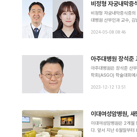
비정형 자궁내막증식
비정형 자궁내막증식증의 표준화
대병원 산부인과 교수, 
증의 다양한 치료 전략에 
2024-05-08 08:46
다. 자궁내막증식증은 
아주대병원 장석준 
아주대병원은 장석준 산부
학회(ASGO) 학술대회에서 차기 회장에
부터 2027년 11월까지 2년이다. ASGO는 아시아 여성의 부인 종양 연구를 
2023-12-12 13:51
대만, 태국, 인도네시아 
이대여성암병원, 새
이대여성암병원은 2개월 
다. 앞서 지난 6월말부터 8월말까지 이대여성암병원은 진료실 및 센터확대 운영을 위한 리모델링