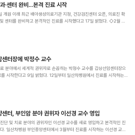
과·센터 완비...본격 진료 시작
일 개원 이래 최근 배아생성의료기관 지정, 건강검진센터 오픈, 의료진 확
 및 센터를 완비하고 본격적인 진료를 시작했다고 17일 밝혔다. ◇2월 말
…난임부터 출산, 여성암까지 여성 전생애주기 관리 일산차병원은 지난 2
에 관한 법률’에 의거해 보건복지부로부터
암센터장에 박정수 교수
료 분야에서 세계적 권위자로 손꼽히는 박정수 교수를 갑상선암센터장으
료를 시작한다고 9일 밝혔다. 12일부터 일산차병원에서 진료를 시작하는
 의과대학을 졸업했으며 동 대학원에서 의학박사 학위를 취득했다. 이후
 교수로 재직하면서 연세대학교 외과학교실 주임교수,
센터, 부인암 분야 권위자 이선경 교수 영입
진단 및 치료 분야의 권위자인 이선경 교수를 새로 영입하고 본격적인 진
혔다. 일산차병원 부인종양센터에서 3월부터 진료를 시작하는 이선경 교수