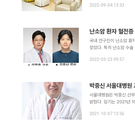
공사를 진행했다. 이번 리
2022-09-04 13:33
5
난소암 환자 혈전증 
국내 연구진이 난소암 환자
찾았다. 특히 난소암 수술
다. 연세대 세브란스병원 
2022-03-23 09:57
월까지 세브란스병원에서 
박중신 서울대병원 
서울대병원은 박중신 산부
밝혔다. 임기는 2021년 10월부터 2년이다. 대한산부
향상을 목적으로 1947년
2021-10-07 13:56
인종양학 △생식내분비학 