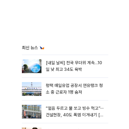
최신 뉴스
[내일 날씨] 전국 무더위 계속…10
일 낮 최고 34도 육박
평택 매일유업 공장서 연유탱크 청
소 중 근로자 1명 숨져
“얼음 두르고 물 쏘고 빙수 먹고”⋯
건설현장, 40도 폭염 이겨내기 [르
포]