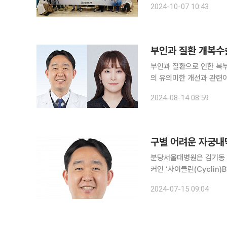
2024-10-07 10:43
다. 서울성모병원 산부인과
부인과 질환 개복수
부인과 질환으로 인한 복
의 유의미한 개선과 관련이 없는 것으로 확인됐다
고려대학교 안산병원 산부
2024-08-14 08:59
구별 어려운 자궁내
분당서울대병원은 김기동 
커인 ‘사이클린(Cyclin)
모델을 구축했다고 15일 밝혔다. 자궁내막암은 태아가 성장하는 자궁체부 중
2024-07-15 09:04
내막에 발생하는 암이다.