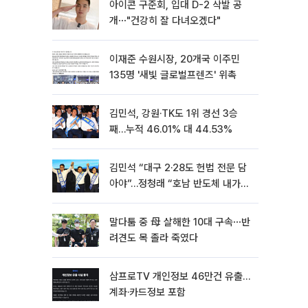
아이콘 구준회, 입대 D-2 삭발 공
개⋯"건강히 잘 다녀오겠다"
이재준 수원시장, 20개국 이주민
135명 '새빛 글로벌프렌즈' 위촉
김민석, 강원·TK도 1위 경선 3승
째…누적 46.01% 대 44.53%
김민석 “대구 2·28도 헌법 전문 담
아야”…정청래 “호남 반도체 내가
제일 잘할 것”
말다툼 중 母 살해한 10대 구속⋯반
려견도 목 졸라 죽였다
삼프로TV 개인정보 46만건 유출…
계좌·카드정보 포함