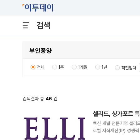
검색
전체
1주
1개월
1년
직접입력
검색결과 총
46
건
셀리드, 싱가포르 특
백신 개발 전문기업 셀리
로벌 지식재산(IP) 경쟁력 강화와 기술수
BVAC 파이프라인에 적용