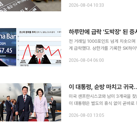
리 경쟁이 본격화하면서 은행들의 자금
2026-08-04 10:33
지 않는 요구불예금은 빠져나가는 반면
하루만에 급락 '도박장' 된 증
전 거래일 1000포인트 넘게 치솟으며
게 급락했다. 상한가를 기록한 SK하
락했다. 개인 투자자들은 ‘도박장’으로 
2026-08-04 06:00
한국거래소에 따르면 전날 코스피 지수
이 대통령, 순방 마치고 귀국
미국 샌프란시스코와 남미 3개국을 찾은
이 대통령은 별도의 휴식 없이 곧바로
검한다. 순방 기간 중단됐던 부처별 업무보고도 4일부터 
2026-08-03 13:05
대 여민관에서 부동산·주식시장 점검회