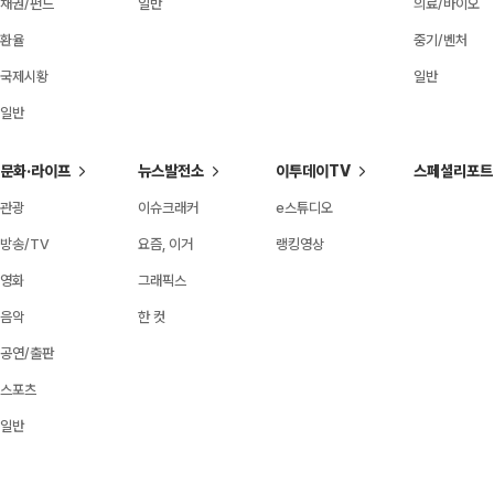
채권/펀드
일반
의료/바이오
환율
중기/벤처
국제시황
일반
일반
문화·라이프
뉴스발전소
이투데이TV
스페셜리포트
관광
이슈크래커
e스튜디오
방송/TV
요즘, 이거
랭킹영상
영화
그래픽스
음악
한 컷
공연/출판
스포츠
일반