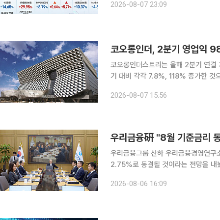
2026-08-07 23:09
흐름이 이어질
코오롱인더, 2분기 영업익 9
코오롱인더스트리는 올해 2분기 연결 기
기 대비 각각 7.8%, 118% 증가한 것으로 잠정 
성 확대에도 에어백, 타이어코드, 아라
2026-08-07 15:56
의 브랜드별 고른 신장세 등으로 견조
우리금융硏 "8월 기준금리 동
우리금융그룹 산하 우리금융경영연구소
2.75%로 동결될 것이라는 전망을 내놨다. 연구소는 이날 보고서에서 "(금통위가) 7
효과의 점검 필요성, 원·달러환율 하향
2026-08-06 16:09
를 현 수준에서 유지할 것"이라고 밝혔