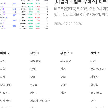
비트코인(BTC)은 29일 오전 9시 기
했다. 장중 고점은 6만4175달러, 
소폭 반등한 가운데 시가총액 상위 10
2026-07-29 09:26
련 자산이 
마켓
금융
부동산
산업
공시
금융정책
시장동향
재계
시황
은행
업계
전자/통신/IT
시세
보험
정책
자동차
장외/IPO
2금융
분양
중화학
특징주
카드
일반
항공/물류
투자전략
가상자산/핀테크
유통