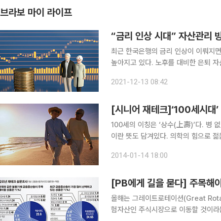
브라보 마이 라이프
“금리 인상 시대” 자산관리 
최근 한국은행의 금리 인상이 이뤄지면
높아지고 있다. 노후를 대비한 은퇴 
적절히 대응해야 하기 때문. 한국은행이 11월 25일 기준금리를 연 0.75%에서 1%로 0.25%포인
2021-12-13 08:42
트 인상했다. 지난해 코로나 19 위기
[시니어 재테크]‘100세시대
100세의 이칭은 ‘상수(上壽)’다. 병
이란 뜻도 담겨있다. 의학의 힘으로 젊
세는 이제 더이상 꿈이 아닌 현실이됐
2014-01-14 18:00
2020년 무렵이면 90세에 도달할 것
[PB에게 길을 묻다] 주목해야
올해는 그레이트로테이션(Great Ro
험자산인 주식시장으로 이동할 것이라는