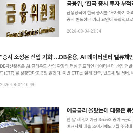
금융위, ‘한국 증시 투자 부
금융당국이 한국 증시를 ‘투자하기 어
증시 변동성은 여러 요인이 복합적으로
고려하면 한국이 투자 부적격 국가로 평가될 우려는 
2026-08-04 23:34
자료를 내고 “한국이 글로벌 인공지능(
"증시 조정은 진입 기회"…DB운용, AI 데이터센터 밸류체인
DB자산운용은 AI·클라우드 산업 확장의 핵심 인프라인 데이터센터 산업 전반
드(ETF)'를 상장한다고 3일 밝혔다. 이번 ETF는 설계·건축, 반도체 및 서버, 네트워크, 에너지, 전력인프라, 냉각시스템, 운영에 이르는 국
내 데이터센터산업 밸류체인 전반의 대표기업에 분산 투자하며, 'KAP AI
2026-08-04 10:49
예금금리 올랐는데 대출은 묶
한 달 새 정기예금 35.5조 증가⋯금리
빠져자체 대출 조이기에도 7월 주담대 2.8조 급증 시차 착시