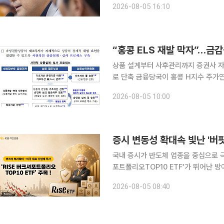
2026-08-05 16:10
을 통해서 실체를 밝혀야 한다”며 이같
“홍콩 ELS 재발 막자”…금
상품 설계부터 사후관리까지 증권사 자
로 단축 금융당국이 홍콩 H지수 주가연계증권(ELS) 투자자 손실 사태 재발을 막기 위해 파생결합상
품 제도 개선에 나선다. 상품 설계와 
2026-08-05 10:00
안이 핵심이다. 금융감독원은 
국내 증시가 반도체 업종을 중심으로 극
포트폴리오TOP10 ETF’가 뛰어난 
‘RISE 버크셔포트폴리오TOP10 ET
2026-08-05 08:40
서웨이가 미국 증권거래위원회(SEC)에