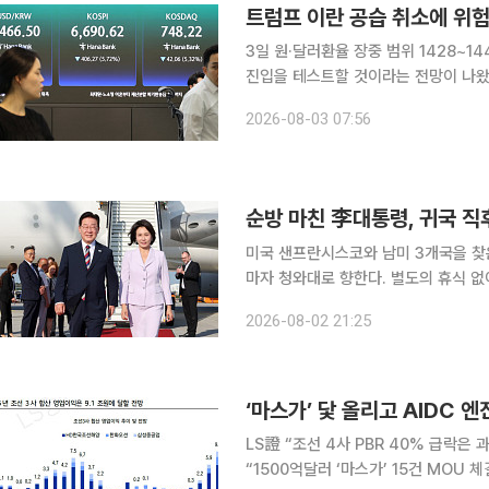
트럼프 이란 공습 취소에 위험
3일 원·달러환율 장중 범위 1428~1440원 전망 원·달러환율이 지정학적 리
진입을 테스트할 것이라는 전망이 나왔다. 민경원 우리은행 선임연구원은 3일 장중 환율에 
동 지정학 불확실성 완화에 따른 국채
2026-08-03 07:56
했다. 장중 환율 예상 범위는 1428~1
순방 마친 李대통령, 귀국 직
미국 샌프란시스코와 남미 3개국을 찾은
마자 청와대로 향한다. 별도의 휴식 없
과제를 직접 챙길 것으로 보인다. 순방 
2026-08-02 21:25
청와대 수석대변인은 2일(현지시간) 
LS證 “조선 4사 PBR 40% 급락은
“1500억달러 ‘마스가’ 15건 MO