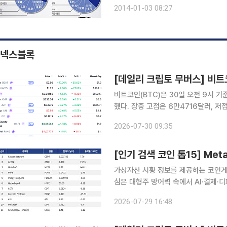
속에 ‘시중금리+α’를 추구하는 중위험
2014-01-03 08:27
오년 재테크 시장에서도 중위험·중수익
넥스블록
비트코인(BTC)은 30일 오전 9시 기
했다. 장중 고점은 6만4716달러, 
보이지 않은 가운데 시가총액 상위 10
2026-07-30 09:35
대적 강세를 나타냈다. AI 
가상자산 시황 정보를 제공하는 코인게코(
심은 대형주 방어력 속에서 AI·결제·
등락으로 옮겨가는 흐름을 보였다. 가장 두드러진 종목은 MetaDAO다. MetaDAO는 24시간 기
2026-07-29 16:48
준 64.02% 올랐고 시가총액은 1억5