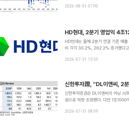
현대중공업·HD한국조선해양·HD현대마린솔루션·삼성중공
2026-08-01 07:00
차세대 잠수함(CPSP) 수주 불발과 
HD현대, 2분기 영업익 4조
HD현대는 올해 2분기 연결 기준 매출 
비 각각 30.2%, 262.2% 증가했다
전반에서 견조한 실적을 거둔 결과다. HD한국조선해양은 생산성 향상과 고수익 선박 매출 확대 등
2026-07-31 15:53
의 영향으로 매출은 전년 동기 대비 20
신한투자證, “DL이앤씨, 
신한투자증권은 DL이앤씨의 어닝 서프
원으로 하향 조정했다. 다만 1조100
'매수'를 유지했다. 31일 김선미 신한투자증권 연구원은 DL이앤씨가 2분기 시장 전망치를 대폭 뛰
2026-07-31 08:09
어넘는 호실적을 기록하며 우수한 수익