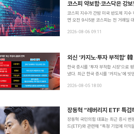
코스피 약보합·코스닥은 강보
코스피 지수가 간밤 미국 반도체 지수 하락 영향에
면 오전 9시5분 코스피는 전 거래일 대비
전장보다 1.81% 내린 6478.75에
2026-08-06 09:11
6452.37까지 밀리기도 했다. 
외신 ‘카지노·투자 부적합’ 
한국 증시를 ‘투자 부적합 시장’으로
냈다. 최근 한국 증시를 ‘카지노’에
훼손될 수 있다는 우려에 정부가 직접
2026-08-05 18:00
장동혁 “레버리지 ETF 특
장동혁 국민의힘 대표는 최근 증시 변
드(ETF)와 관련해 “특정 기업에 이
을 주장했다. 장 대표는 5일 국회에서 기자회견을 열고 “엄청난 대국민 피해극에 대해 반드시 특검