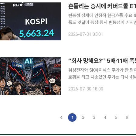
흔들리는 증시에 커버드콜 E
변동성 장세에 안정적 현금흐름 수요 
품도 잇달아 등장 증시 변동성이 커지면서 안정적인 현금흐름을 내세운 커버드콜 상장지수펀드
(ETF)에 투자금이 몰렸다. 옵션 프
2026-07-31 05:01
삼성전자와 SK하이닉스 주가가 한 달여 
호황을 타고 치솟았던 주가는 다시 4월
냈지만 AI 투자 수익성 확보 문제가 
2026-07-30 18:00
자심리를 짓눌렀다. 실적보다 향후 성
1
2
3
4
5
6