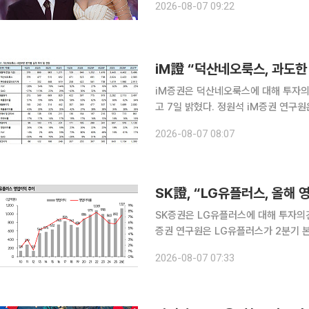
2026-08-07 09:22
람은 올해 초 이미 결혼식을 올린 뒤 
iM證 “덕산네오룩스, 과도
iM증권은 덕산네오룩스에 대해 투자의
고 7일 밝혔다. 정원석 iM증권 연구원은 “OLED 소재 본업뿐만 아니라 자회사 현대중공업터보기계
의 중장기 실적 성장세가 예상됨에도 
2026-08-07 08:07
다”며 “현 주가에서는 적극적인 비중
SK證, “LG유플러스, 올해
SK증권은 LG유플러스에 대해 투자의견 '매수'
증권 연구원은 LG유플러스가 2분기 
웃도는 실적을 기록한 가운데, 사상 
2026-08-07 07:33
이 기대된다고 평가했다.