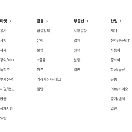
마켓
금융
부동산
산업
공시
금융정책
시장동향
재계
시황
은행
업계
전자/통신/IT
시세
보험
정책
자동차
장외/IPO
2금융
분양
중화학
특징주
카드
일반
항공/물류
투자전략
가상자산/핀테크
유통
채권/펀드
일반
의료/바이오
환율
중기/벤처
국제시황
일반
일반