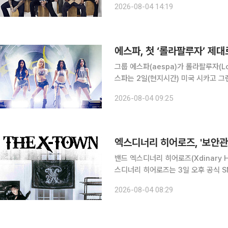
2026-08-04 14:19
됐다. 마룬파이브의 국내 공연은 202
에스파, 첫 ‘롤라팔루자’ 제
그룹 에스파(aespa)가 롤라팔루자(Lo
스파는 2일(현지시간) 미국 시카고 
에 올랐으며, 총 14곡으로 구성된 세
2026-08-04 09:25
풀한 에너지를 선사했다. 이
엑스디너리 히어로즈, '보안관
밴드 엑스디너리 히어로즈(Xdinary H
스디너리 히어로즈는 3일 오후 공식 S
리 히어로즈 3RD 팬미팅 '더 엑스-타운'(X
2026-08-04 08:29
TOWN')' 개최 소식을 전했다.