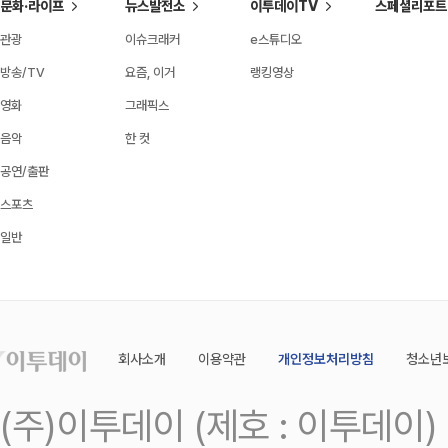
문화·라이프
뉴스발전소
이투데이TV
스페셜리포트
관광
이슈크래커
e스튜디오
방송/TV
요즘, 이거
랭킹영상
영화
그래픽스
음악
한 컷
공연/출판
스포츠
일반
회사소개
이용약관
개인정보처리방침
청소년
(주)이투데이 (제호 : 이투데이