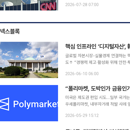
혼’을 집중 조명했다. 고령화로 부부가
2026-07-28 07:00
수하기보다 남은 인생을 독립적으로 
넥스블록
핵심 인프라인 ‘디지털자산’,
글로벌 자본시장-실물경제 연결하는 핵
도↑ “경쟁력 제고∙활성화 위해 안전∙투명한 법적∙
술(DLT)과 인공지능(AI) 기반의
2026-06-10 06:00
넘어 글로벌 자본시장과 실물경제를 연
“폴리마켓, 도박인가 금융인가
미국은 제도권 편입 시도…일부 국가
우세폴리마켓, 내부자거래 적발 사례 앞세워 신뢰 확보
(Polymarket)을 둘러싼 글로벌 
2026-05-29 15:12
태의 금융상품으로 제도권에 편입하려는