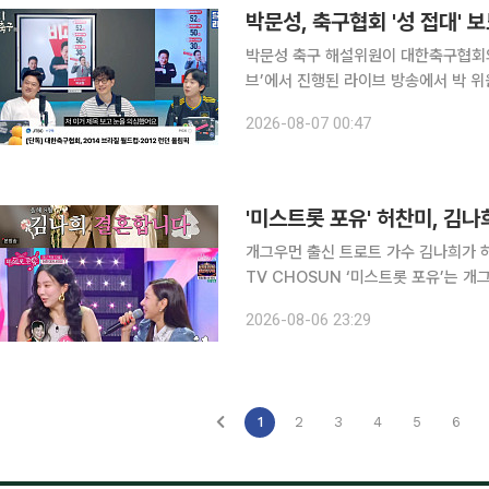
박문성, 축구협회 '성 접대'
박문성 축구 해설위원이 대한축구협회의 성 접대 보도에
브’에서 진행된 라이브 방송에서 박 
했냐”라고 분노를 감추지 못했다. 이날 박 위원은 쉽게 말을 잇지 못하며 “이게 얼마나 국제적인 망
2026-08-07 00:47
신이냐”라며 “심판에게 경기 잘 봐달라
'미스트롯 포유' 허찬미, 김
개그우먼 출신 트로트 가수 김나희가 허찬미
TV CHOSUN ‘미스트롯 포유’는 
을 이뤘다. 이날 허찬미는 “김나희 언니는 2013년 KBS 공채 28기 개그우먼으로 데뷔했다”라며
2026-08-06 23:29
“미녀 개그우먼으로 활동하다가 웃음을
1
2
3
4
5
6