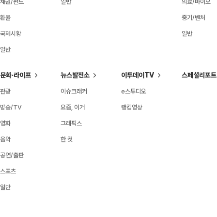
채권/펀드
일반
의료/바이오
환율
중기/벤처
국제시황
일반
일반
문화·라이프
뉴스발전소
이투데이TV
스페셜리포트
관광
이슈크래커
e스튜디오
방송/TV
요즘, 이거
랭킹영상
영화
그래픽스
음악
한 컷
공연/출판
스포츠
일반