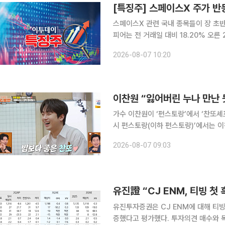
스페이스X 관련 국내 종목들이 장 초반 강세다. 7일 한국거래소에 따르면 오전 1
피어는 전 거래일 대비 18.20% 오
(12.88%), 세아베스틸지주(4.87%)
2026-08-07 10:20
(1.39%), 와이제이링크(1.35%) 등
이찬원 “잃어버린 누나 만난 
가수 이찬원이 ‘편스토랑’에서 ‘찬또셰프’의 매력을 다
시 편스토랑(이하 편스토랑)’에서는 이
우고 절친한 황윤성을 위한 특별한 ‘4등 축하 
2026-08-07 09:03
다발을 들고 윤나라 셰프의 식당을 찾
유진투자증권은 CJ ENM에 대해 티빙
증했다고 평가했다. 투자의견 매수와 목표주가 4만8