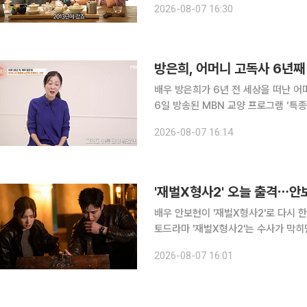
2026-08-07 16:30
라가 “가장 힘들었던 때는 언제냐”고 
방은희, 어머니 고독사 6년째
배우 방은희가 6년 전 세상을 떠난 어머
6일 방송된 MBN 교양 프로그램 ‘특
를 돌아봤다. 방은희는 "힘든 시기 다른 사람들에게 좋지 않은 모습을 보이고 싶지 않아 외출조차 피
2026-08-07 16:14
했다"고 밝혔다. 두 번째 이혼 이후에
'재벌X형사2' 오늘 출격⋯안
배우 안보현이 '재벌X형사2'로 다시 한번 '진이수' 캐
토드라마 '재벌X형사2'는 수사가 막
와 새 강력1팀 팀장 주혜라가 펼치는 공조 수사극이다. 안보현은 시즌
2026-08-07 16:01
사 진이수 역을 맡아 코믹과 액션을 