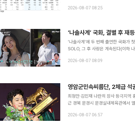
원은 7일 “티빙과 피프스시즌의 실적 
2026-08-07 08:25
“티빙이 2분기 첫 흑자를 달성했다는
‘나솔사계’ 국화, 결별 후 재
‘나솔사계’에 두 번째 출연한 국화가 첫인상 투표를 휩쓸었다. 6
SOLO, 그 후 사랑은 계속된다(이하 
을 연 가운데, ‘경력직’ 솔로녀 6인과
2026-08-07 08:09
기심을 자아냈다. ‘사계 민박’을 가장
영암군민속씨름단, 2체급 석권
최정만·김민재 나란히 장사 등극지역 홍보·사회공
근 경북 문경시 문경실내체육관에서 
통산 111번째 우승을 달성했다. 최정만 선수는 금강장사에 올라 개인 통산 26번째 장사 타이틀을 차
2026-08-07 06:57
지했고, 김민재 선수는 백두장사에 등극