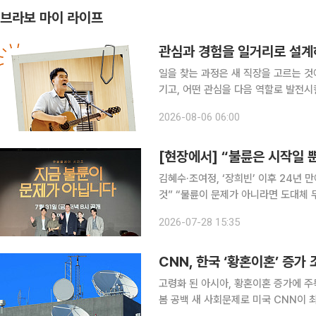
브라보 마이 라이프
관심과 경험을 일거리로 설계
일을 찾는 과정은 새 직장을 고르는 것
기고, 어떤 관심을 다음 역할로 발전시
가려는 사람도 있지만, 어떤 이는 오래
2026-08-06 06:00
수 있는 현장을 바탕으로 새로운 일을 
[현장에서] “불륜은 시작일 
김혜수·조여정, ‘장희빈’ 이후 24년 만에 재회 이창희 감독 “내 작품 중 가장 
것” “불륜이 문제가 아니라면 도대체 무엇이 문제일까?” 완벽해 보이던 두 가족의 일상이 불륜설을
시작으로 걷잡을 수 없이 무너진다. 
2026-07-28 15:35
핍을 감춘 이웃으로 만나 예측 불가능
CNN, 한국 ‘황혼이혼’ 증가 
고령화 된 아시아, 황혼이혼 증가에 주
봄 공백 새 사회문제로 미국 CNN이 최근 한국과 일본을 비롯한 아시아 국가에서 확산하는 ‘황혼이