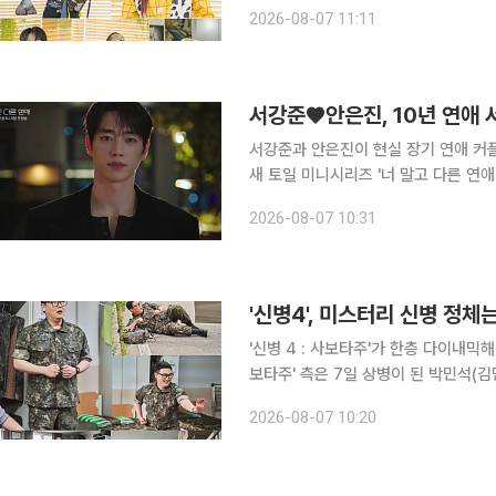
을 살린 패션이지만, 의외의 모습이 웃음을 자아낼 예정이다. 
2026-08-07 11:11
언 김숙, 조세호, 모델 주우재, 가수 
서강준♥안은진, 10년 연애 
서강준과 안은진이 현실 장기 연애 커플의 1
새 토일 미니시리즈 '너 말고 다른 연애
한 기대감을 끌어올렸다. '너 말고 다른 연애'는 연애 10년 차에 접어든 연인이 익숙함 속에서 새로운
2026-08-07 10:31
감정과 마주하는 이야기를 그린 현실 
'신병4', 미스터리 신병 정체
'신병 4 : 사보타주'가 한층 다이내믹해진 병영 라이프로 돌
보타주' 측은 7일 상병이 된 박민석(
담은 스틸을 공개했다. '신병4 : 사보타주'는 계급이 오른 박민석이 하사로 복귀한 최일구(남태우
2026-08-07 10:20
분), 미스터리 신병 김현욱(이원정 분),