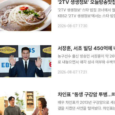
'2TV 생생정보' 스타 밥집 코너에서 쌀국수,
KBS2 '2TV 생생정보'에서는 스타 
경기 양평, 서종면, 북한강 맛집으로 
2026-08-07 17:30
인다. 깊고 진한 국물의 쌀국수도 인기
서장훈, 서초 빌딩 450억
농구선수 출신 방송인 서장훈이 약 2
로 내놓으면서 매각 성사 여부와 수백억원대 시세
에 따르면 서장훈이 소유한 서울 서초구
2026-08-07 17:21
1986년 준공된 이 건물은 지하 2층~
차인표 "동생 구강암 투병…
배우 차인표가 2013년 구강암으로 
곁을 지켰던 사연을 털어놨다. 차인표는 7일 공개된 유튜브 채널 ‘신애라이프(Shinaelife)’의 인터
뷰 코너 ‘유어라이프’에서 아내 신애라와