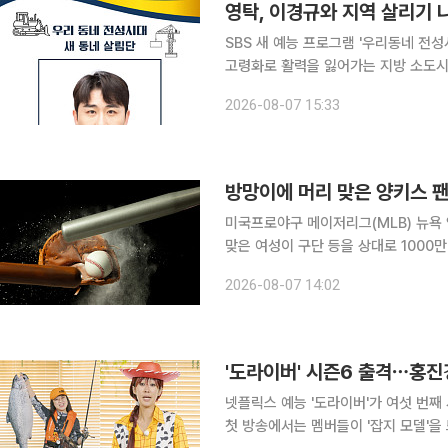
영탁, 이경규와 지역 살리기 
SBS 새 예능 프로그램 '우리동네 전성시대'가 8일 첫 방송
고령화로 활력을 잃어가는 지방 소도시
예능이다. 프로그램에는 방송인 이경규를 비롯해 가수 영탁, 딘딘, 이원일 셰프가 '새 동네 살림단'으
2026-08-07 15:33
로 출연한다. 이들은 전국 각지를 찾아
방망이에 머리 맞은 양키스 팬
미국프로야구 메이저리그(MLB) 뉴욕
맞은 여성이 구단 등을 상대로 1000만
은 사고로 외상성 뇌 손상 등을 입었다고 주장하고 있다. 6일(현지
2026-08-07 14:02
트 등 외신에 따르면 스테퍼니 둘루크(3
'도라이버' 시즌6 출격⋯홍진
넷플릭스 예능 '도라이버'가 여섯 번째 시즌으로 시청자들
첫 방송에서는 멤버들이 '잡지 모델'을