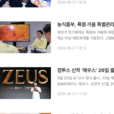
2026-08-07 18:53
“처음 등교 하는 날 저와 아들이 얼마
농식품부, 폭염·가뭄 특별관
정부가 장기화하는 폭염과 가뭄에 대응
하는 비상 대응체계를 가동한다. 고령
화를 위해 관계기관의 인력과 장비도 총동원한다. 농림축산식품부는 7일 김
2026-08-07 18:12
재해대책상황실 점검회의를 열고 다음 
컴투스 신작 ‘제우스’ 26일
8월 26일 낮 12시 정식 출시…13일 캐릭터명 선점 컴투스가 
(MMORPG) ‘제우스: 오만의 신’을
낮추면서 MMORPG 특유의 성장과 경
2026-08-07 17:34
금으로 직접 판매하지 않고 게임 플레