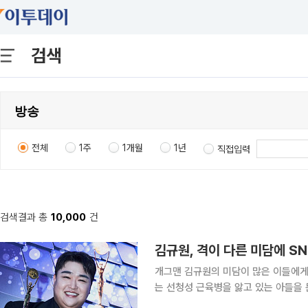
검색
전체
1주
1개월
1년
직접입력
검색결과 총
10,000
건
김규원, 격이 다른 미담에 S
개그맨 김규원의 미담이 많은 이들에게 감동을 안겼다. 7일 일러스
는 선청성 근육병을 앓고 있는 아들을 둔 어머니 A씨
는 자신의 아들이 근육병으로 인해 초등학