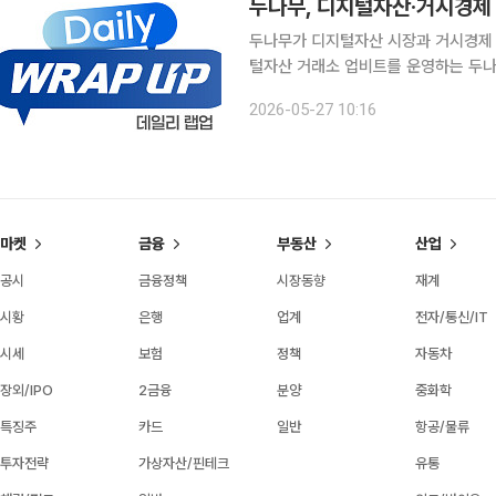
두나무, 디지털자산·거시경제 
두나무가 디지털자산 시장과 거시경제 흐
털자산 거래소 업비트를 운영하는 두나
텐츠 ‘데일리 랩업(Daily WRAP UP)’을 론칭한다고
2026-05-27 10:16
경제 흐름을 짚어주고, 자산의 미래를
마켓
금융
부동산
산업
공시
금융정책
시장동향
재계
시황
은행
업계
전자/통신/IT
시세
보험
정책
자동차
장외/IPO
2금융
분양
중화학
특징주
카드
일반
항공/물류
투자전략
가상자산/핀테크
유통