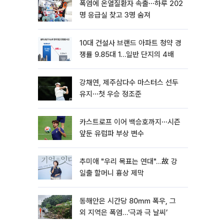
폭염에 온열질환자 속출⋯하루 202
명 응급실 찾고 3명 숨져
10대 건설사 브랜드 아파트 청약 경
쟁률 9.85대 1…일반 단지의 4배
강채연, 제주삼다수 마스터스 선두
유지⋯첫 우승 정조준
카스트로프 이어 백승호까지⋯시즌
앞둔 유럽파 부상 변수
추미애 "우리 목표는 연대"…故 강
일출 할머니 흉상 제막
동해안은 시간당 80㎜ 폭우, 그
외 지역은 폭염…‘극과 극 날씨’