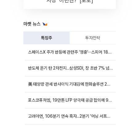
시장 '이번엔?' [포토]
마켓 뉴스
특징주
투자전략
스페이스X 주가 반등에 관련주 ‘껑충’⋯스피어 18%ㆍ에이치브이엠 12%↑
반도체 온기 탄 2차전지...삼성SDI, 장 초반 7% 넘게 껑충
美 태양광 관세 반사이익 기대감에 한화솔루션 20%대·OCI홀딩스 14%대 급등
포스코퓨처엠, 19만톤 LFP 양극재 공급 합의에 9%대 강세
고려아연, 106분기 연속 흑자...2분기 '어닝 서프라이즈'에 장 초반 12%대 강세