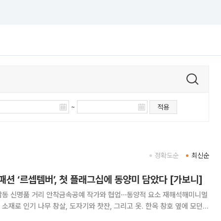
~
적용
정확도순
최신순
패션 ‘르셉템버’, 첫 플래그십에 동양미 담았다 [가보니]
남동 신명품 거리 안착금속공예 작가와 협업⋯동양적 요소 재해석해미니멀
그리고 옷. 한옥 창호 옆에 모던한
 있다. 버드나무가 드리운 피팅룸에서는 병풍 모양 거울 앞에서 옷을 입