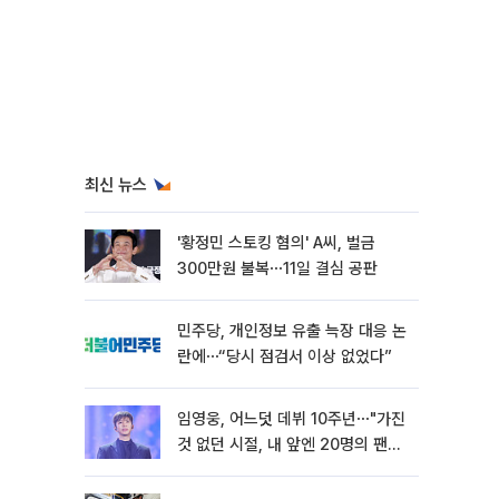
최신 뉴스
'황정민 스토킹 혐의' A씨, 벌금
300만원 불복⋯11일 결심 공판
민주당, 개인정보 유출 늑장 대응 논
란에⋯“당시 점검서 이상 없었다”
임영웅, 어느덧 데뷔 10주년⋯"가진
것 없던 시절, 내 앞엔 20명의 팬
뿐"