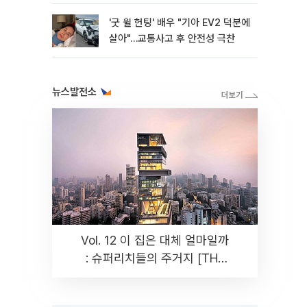
'굿 윌 헌팅' 배우 "기아 EV2 덕분에
살아"…교통사고 후 안전성 극찬
뉴스발전소
Vol. 12 이 집은 대체 얼마일까
: 슈퍼리치들의 주거지 [THE
RARE]