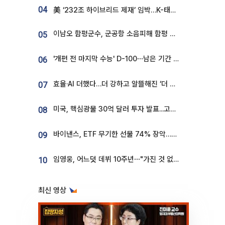
04
美 ‘232조 하이브리드 제재’ 임박…K-태양광, 불확실성 털고 날개 다나
이남오 함평군수, 군공항 소음피해 함평 보상 요구
05
'개편 전 마지막 수능' D-100⋯남은 기간 성적 올릴 전략은
06
효율·AI 더했다…더 강하고 알뜰해진 ‘더 뉴 그랜저 하이브리드’ [ET의 모빌리티]
07
미국, 핵심광물 30억 달러 투자 발표...고려아연 대미투자 언급
08
바이낸스, ETF 무기한 선물 74% 장악…한국 레버리지 ETF 거래 급증 [e가상자산]
09
임영웅, 어느덧 데뷔 10주년⋯"가진 것 없던 시절, 내 앞엔 20명의 팬뿐"
10
최신 영상