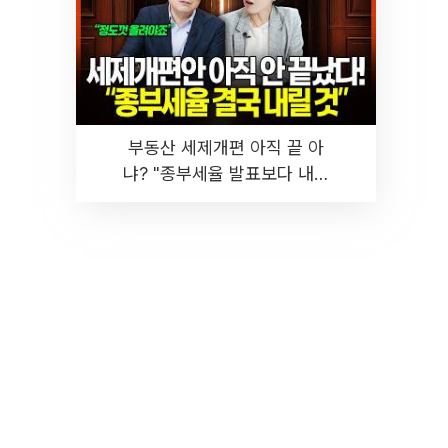
부동산 세제개편 아직 끝 아
냐? "종부세율 발표보다 내릴
것" 장기거주·양도세 전망 I 집
땅지성 I 김인만, 진미윤