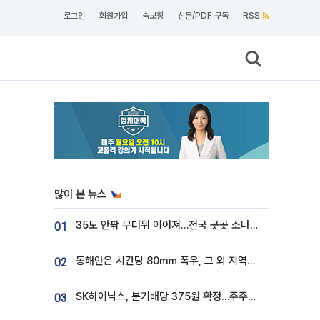
로그인
회원가입
속보창
신문/PDF 구독
RSS
많이 본 뉴스
35도 안팎 무더위 이어져…전국 곳곳 소나기 [오늘 날씨]
01
동해안은 시간당 80㎜ 폭우, 그 외 지역은 폭염…‘극과 극 날씨’
02
SK하이닉스, 분기배당 375원 확정…주주환원책 9월로 앞당겨 발표
03