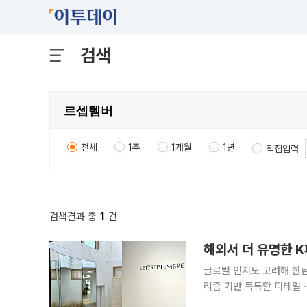
검색
전체
1주
1개월
1년
직접입력
검색결과 총
1
건
해외서 더 유명한 K
글로벌 인지도 고려해 한
리즘 기반 독특한 디테일ㆍ소재로 인기 나무 창살, 도자기와 찻잔, 
컬러와 디자인의 옷이 걸려