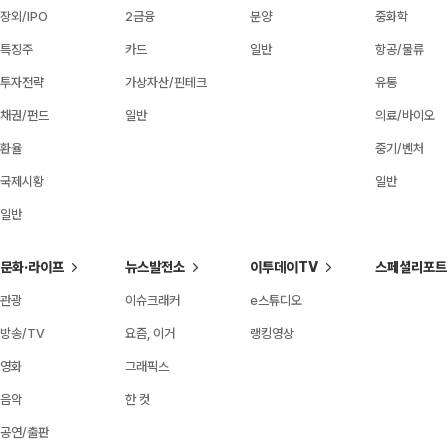
장외/IPO
2금융
분양
중화학
특징주
카드
일반
항공/물류
투자전략
가상자산/핀테크
유통
채권/펀드
일반
의료/바이오
환율
중기/벤처
국제시황
일반
일반
문화·라이프
뉴스발전소
이투데이TV
스페셜리포트
관광
이슈크래커
e스튜디오
방송/TV
요즘, 이거
랭킹영상
영화
그래픽스
음악
한 컷
공연/출판