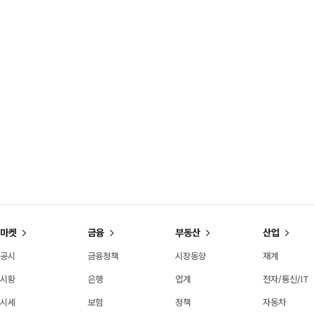
마켓
금융
부동산
산업
공시
금융정책
시장동향
재계
시황
은행
업계
전자/통신/IT
시세
보험
정책
자동차