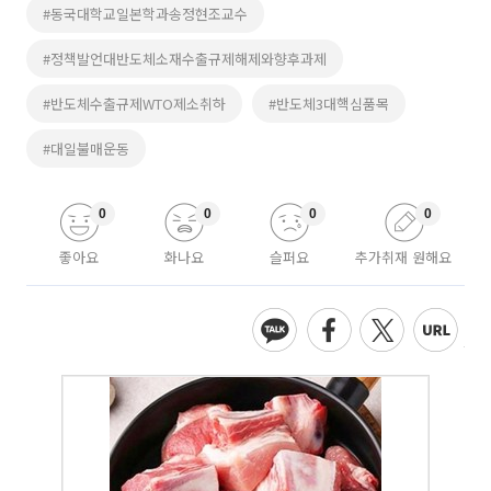
#동국대학교일본학과송정현조교수
#정책발언대반도체소재수출규제해제와향후과제
#반도체수출규제WTO제소취하
#반도체3대핵심품목
#대일불매운동
0
0
0
0
좋아요
화나요
슬퍼요
추가취재 원해요