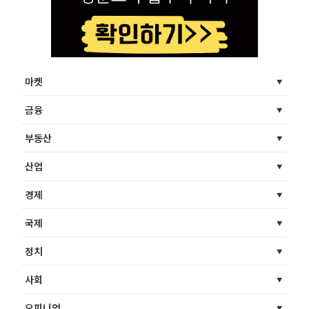
마켓
금융
부동산
산업
경제
국제
정치
사회
오피니언