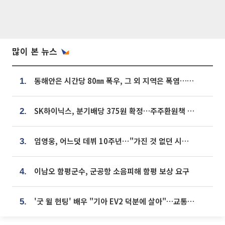
많이 본 뉴스
동해안은 시간당 80㎜ 폭우, 그 외 지역은 폭염…‘극과 극 날씨’
1.
SK하이닉스, 분기배당 375원 확정…주주환원책 9월로 앞당겨 발표
2.
임영웅, 어느덧 데뷔 10주년⋯"가진 것 없던 시절, 내 앞엔 20명의 팬뿐"
3.
이남오 함평군수, 군공항 소음피해 함평 보상 요구
4.
'굿 윌 헌팅' 배우 "기아 EV2 덕분에 살아"…교통사고 후 안전성 극찬
5.