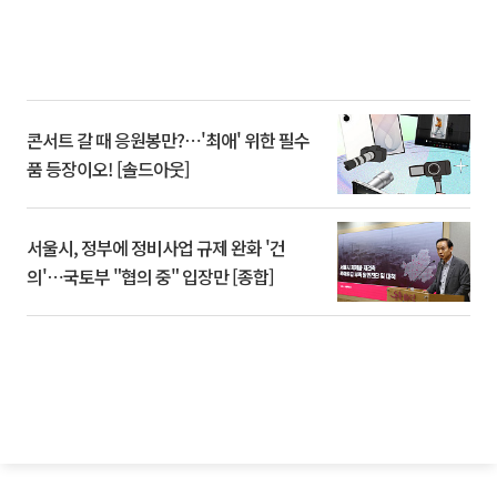
콘서트 갈 때 응원봉만?⋯'최애' 위한 필수
품 등장이오! [솔드아웃]
서울시, 정부에 정비사업 규제 완화 '건
의'⋯국토부 "협의 중" 입장만 [종합]