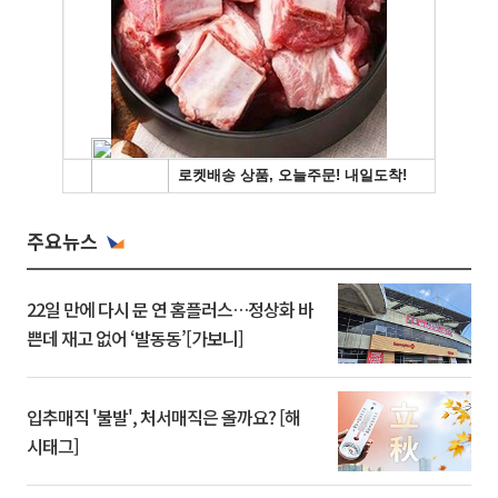
주요뉴스
22일 만에 다시 문 연 홈플러스…정상화 바
쁜데 재고 없어 ‘발동동’[가보니]
입추매직 '불발', 처서매직은 올까요? [해
시태그]