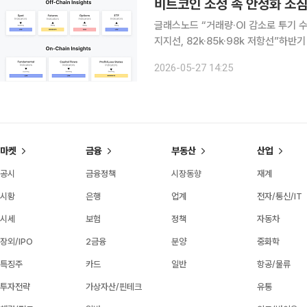
비트코인 조정 속 안정화 조짐
글래스노드 “거래량·OI 감소로 투기 수
지지선, 82k·85k·98k 저항선”하반
인 시장이 단기 조정 국면에 진입한 
2026-05-27 14:25
는 분석이 나왔다. 국내 증권가에서는
마켓
금융
부동산
산업
공시
금융정책
시장동향
재계
시황
은행
업계
전자/통신/IT
시세
보험
정책
자동차
장외/IPO
2금융
분양
중화학
특징주
카드
일반
항공/물류
투자전략
가상자산/핀테크
유통