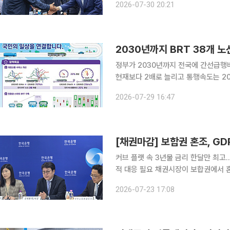
2026-07-30 20:21
날 기업과 대학, 관계기관이 모인 자
2030년까지 BRT 38개 
정부가 2030년까지 전국에 간선급행버
현재보다 2배로 늘리고 통행속도는 20% 높
도시권광역교통위원회는 앞으로 5년간 
2026-07-29 16:47
[채권마감] 보합권 혼조, GD
커브 플랫 속 3년물 금리 한달만 최고
적 대응 필요 채권시장이 보합권에서 혼조세를 보였다. 단기물은 약보합(금리 상승)을 중장기물은
강보합(금리 하락)을 기록했다. 특히 국고3
2026-07-23 17:08
던 2분기 국내총생산(GDP)은 전기대