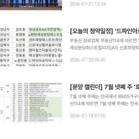
2026-07-21 13:54
2026)'을 개최했다고 21일 밝혔다.
[오늘의 청약일정] ‘드파인아
부동산 정보업체 부동산114에 따르면 2
세상분당퍼스트빌리지(A1) 신혼희망타운’ 등이 청약 접
트레빌웨스트온(청년안심주택)’에서 진행된다. 경남 김해시 ‘신문대상웰라움라시
2026-07-20 06:00
‘펜타힐즈더블유(1단지)A2-1’, 부산 
[분양 캘린더] 7월 넷째 주 
7월 넷째 주에는 전국에서 8905가구가 분양에 나선다. ◇청약 단
산114에 따르면 7월 넷째 주에는 전국
다. 21일에는 강원 춘천시 ‘춘천리버뷰아이파크’, 경기 김포시 ‘호반써밋풍무Ⅲ(B4)’, 남양주시 ‘남양
2026-07-18 07:00
주진접서한이다음(S1)’, 오산시 ‘오산