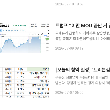
이날 ‘주식등의 대량보유상황보고서’를 
2026-07-10 18:59
국제유가 급등하자 에너지주 상승항공,
목할 종목은 마라톤페트롤리엄, 아메리칸항공, 모더나 등이다
거래일 대비 5.39% 상승한 280.6
2026-07-09 08:19
[오늘의 청약 일정] ‘트리븐김
부동산 정보업체 부동산114에 따르면 
받는다. 당첨자 발표는 경기 의왕시 ‘의왕백운밸리리젠시빌란트(A1) 민간임대’, 경남 김해시 ‘김해신
문센트럴아이파크(A34-1)’, ‘신문
2026-07-07 06:00
양’, 경북 경산시 ‘펜타힐즈더블유(1단지)