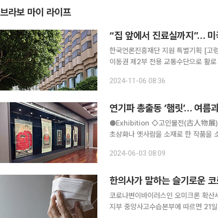
브라보 마이 라이프
“집 앞에서 진료실까지”… 미
한국언론진흥재단 지원 특별기획 [고령
이동권 제2부 전용 교통수단으로 활로 
드 고령자의 이동권 개선을 위해서는 기술 발전이 가져올 편리함을 얘기하기에 앞서 사회복지 차원
2024-11-06 08:36
의 근본적인 논의가 필요하다. 미국에
연기파 총출동 ‘햄릿’… 여름
●Exhibition ◇고인물전(古人物展) 일정 6월 30일까지 장소 화정박물관 화정박물관이 소장한
초상화나 옛사람을 소재로 한 작품을 소개
4개 섹션으로 구성됐다. 첫 번째 섹션 ‘
2024-06-03 08:09
공통점과 차이점을 비교해본다.
한의사가 말하는 슬기로운 코로
코로나변이바이러스인 오미크론 확산세
지부 중앙사고수습본부에 따르면 21일 