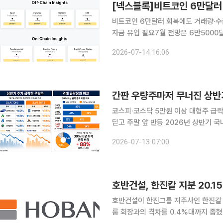
비트코인 6만달러 회복에도 거래량·수
자금 유입 필요7월 전망은 6만5000달러에 무
최근 6만달러선을 회복하며 반등에 나
2026-07-14 16:06
있다. 현물 거래량과 온체인 활동의 회
간판 우량주마저 무너진 상반기
코스피·코스닥 5만원 이상 대형주 급락
딛고 주말 앞 반등 2026년 상반기 국내 주식시장은 대형 우량주와 각 업종 간판 종목들마저 연초
이후 반토막에 가까운 폭락세를 겪은 것으로 나타났다. 13일 한국거
2026-07-13 07:00
터 7월 10일까지 국내 증시에 상장된 
호반건설, 한진칼 지분 20.1
호반건설이 한진그룹 지주사인 한진칼 
룹 회장과의 격차를 0.4%대까지 좁혔다. 10일 금융감독원 전자공시시스템에 따르면 