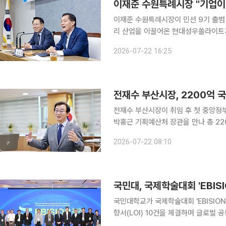
이재준 수원특례시장이 민선 9기 출범 
리 산업을 이끌어온 현대성우쏠라이트가
서다. 6월 다산제약에 이은 연속 유치
2026-07-22 16:25
구상에 한층 힘이 실
전재수 부산시장이 취임 후 첫 중앙정
박홍근 기획예산처 장관을 만나 총 22
해양수도 부산’ 구상에 필요한 국비 확보에 총력을 기울인다. 
2026-07-22 08:10
준을 넘어 전 시장이 제시한 민선 9기
국민대, 국제학술대회 'EBIS
국민대학교가 국제학술대회 'EBISION
향서(LOI) 10건을 체결하며 글로벌 공동연구 확대에 나섰다. 
간 서울 성북구 국민대 본부관 학술회의장 