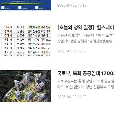
다. EBISION은 국제정보처리연맹(IFIP) 산하 워킹그룹(WG) 8.4의 공식 플래그십 학술행사로, e-
2026-07-02 17:18
비즈니스와 ICT 융합, 정보보안, 데이
[오늘의 청약 일정] ‘힐스테
부동산 정보업체 부동산114에 따르면 
간임대’, 경남 김해시 ‘김해신문센트럴아
인더퍼스트(1·2단지)’, 경북 경산시 
2026-07-01 06:00
S-클래스리버시티(2BL)’ 등에서 청약
국토부, 특화 공공임대 178
국토교통부는 올해 상반기 특화 공공임대
다고 30일 밝혔다. 청년·신혼부부·
지역 맞춤형 주거서비스를 확대한다는 계획이다. 특화주택은 청년, 신혼부부,
2026-06-30 11:00
성에 맞는 주거공간과 함께 돌봄시설, 