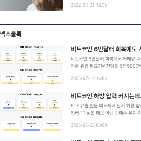
한다. 개인마다 다르겠지만 증상은 3~5일 이후 해소되는데, 재택치료 기간인 7일 간 집에서만 시간
2022-03-21 12:36
을 보내는 만큼 건강 관리에 유의해야
넥스블록
비트코인 6만달러 회복에도 
비트코인 6만달러 회복에도 거래량·수
자금 유입 필요7월 전망은 6만5000달러에 무
최근 6만달러선을 회복하며 반등에 나
2026-07-14 16:06
있다. 현물 거래량과 온체인 활동의 회
비트코인 하방 압력 커지는데
ETF 유출·현물 매도세에 단기 하방 
일러 “핵심은 매도 아닌 순매수 유지 여부” 비트코인 하방 압력 확대…시장 지표 곳곳서
비트코인 시장에 단기 하방 압력이 커
2026-06-03 06:00
가 32BTC를 매도한 정황까지 겹치며