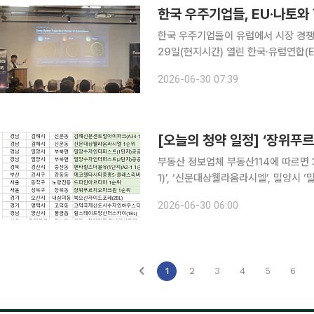
한국 우주기업들, EU·나토와
한국 우주기업들이 유럽에서 시장 경쟁력 활성화에 나선다. 연
29일(현지시간) 열린 한국·유럽연합(
참석했다. 행사는 외교부와 우주항공청(KASA)이 마련했다.
2026-06-30 07:39
나라스페이스테크놀로지 △델타브이
[오늘의 청약 일정] ‘장위푸
부동산 정보업체 부동산114에 따르면 
1)’, ‘신문대상웰라움라시엘’, 밀양시 
단지)A2-1’, 부산 강서구 ‘에코델타
2026-06-30 06:00
아’, 성북구 ‘장위푸르지오마크원’ 등에
1
2
3
4
5
6