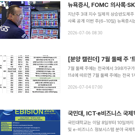
뉴욕증시, FOMC 의사록·S
지난주 3대 지수 일제히 상승반도체주
사록 공개 이번 주(6~10일) 뉴욕증
닉스 미국주식예탁증서(ADR) 상장에 주목할 전망이다. 지난주 3대
2026-07-06 08:30
간 다우지수는 거의 2% 상승하면서 사
[분양 캘린더] 7월 둘째 주 
7월 둘째 주에는 전국에서 398가구가 분양에 나선다. ◇청약 단지(
114에 따르면 7월 둘째 주에는 전국 
경남 김해시 ‘트리븐김해’가 1순위 청
2026-07-04 07:00
제비앙엘가(A8)’, 경남 함안군 ‘함
국민대, ICT·e비즈니스 국제학
국민대학교는 이달 8일부터 10일까지 
및 e-비즈니스 정보시스템 분야 국제학술