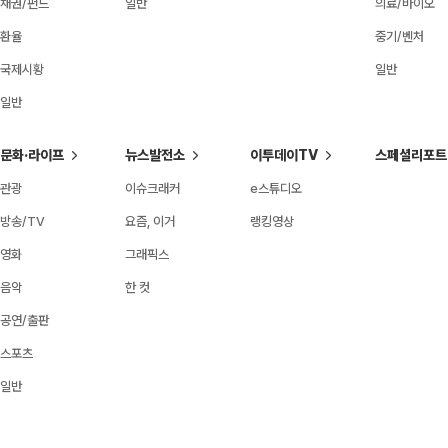
채권/펀드
일반
의료/바이오
환율
중기/벤처
국제시황
일반
일반
문화·라이프
뉴스발전소
이투데이TV
스페셜리포트
관광
이슈크래커
e스튜디오
방송/TV
요즘, 이거
랭킹영상
영화
그래픽스
음악
한 컷
공연/출판
스포츠
일반