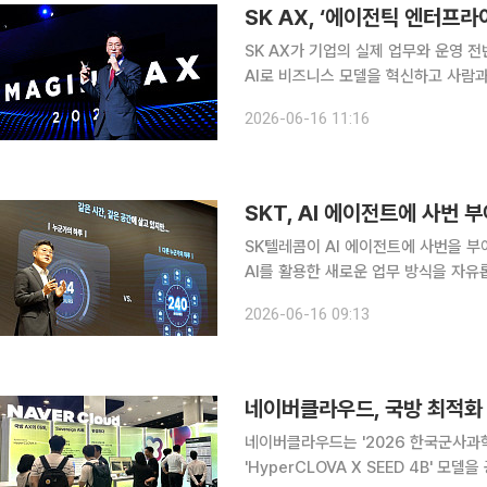
SK AX, ‘에이전틱 엔터프라
SK AX가 기업의 실제 업무와 운영 전
AI로 비즈니스 모델을 혁신하고 사람과
를 만들겠다는 목표다. 16일 서울 그랜드 인터컨티넨탈 파르나스 호텔에서 열린 ‘IMAGINE AX
2026-06-16 11:16
2026’ 컨퍼런스에서 김완종 SK AX
SKT, AI 에이전트에 사번 부
SK텔레콤이 AI 에이전트에 사번을 부
AI를 활용한 새로운 업무 방식을 자유
SKT는 구성원이 AX(AI 전환)에 더욱
2026-06-16 09:13
한다고 16일 밝혔다. 정재헌 SKT CE
네이버클라우드는 '2026 한국군사과
'HyperCLOVA X SEED 4B' 