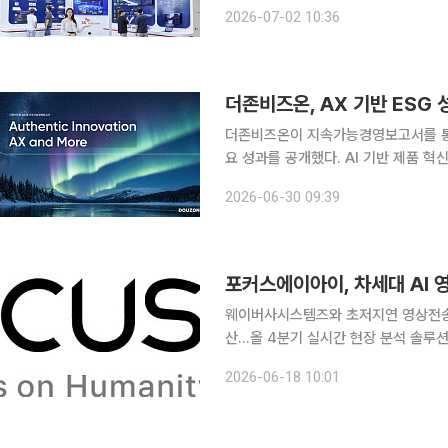
개했다. 류탁기 SKT 네트워크 기술담당이 
2026-07-02 10:36
텀코리아는 과학기술정보통신부가 주최
더존비즈온, AX 기반 ESG 
더존비즈온이 지속가능경영보고서를 통해
요 성과를 공개했다. AI 기반 제품 
고 고객사의 지속가능한 성장을 지원한다는 방침이다. 더존비즈온은 '
2026-06-30 09:39
발간하고 AX 중심의 지속가능경영 성
포커스에이아이, 차세대 AI 
웨이버사시스템즈와 초저지연 영상전송
산…올 4분기 실시간 현장 분석 솔루션 출시 예정 포커스에이아이가 영상 전
핵심 원천기술을 확보하고 차세대 인공지
2026-06-18 10:01
기반으로 외산 장비에 대한 보안 우려