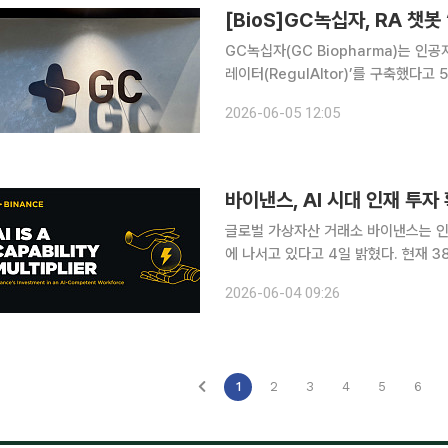
[BioS]GC녹십자, RA 챗봇
GC녹십자(GC Biopharma)는 인공지능(
레이터(RegulAItor)’를 구축했다고 5일 밝혔다. 레귤레이터는 규제 업무
봇으로 미국 식품의약국(FDA) 가이
2026-06-05 12:05
RA 담당자 규제전략 수립 및 문서 검
바이낸스, AI 시대 인재 투자
글로벌 가상자산 거래소 바이낸스는 인공
에 나서고 있다고 4일 밝혔다. 현재 3
원의 약 20%는 AI 기술 및 제품 개발 관련 직군으로
2026-06-04 09:26
체 수단이 아닌 인간의 통찰력을 돕는 
1
2
3
4
5
6