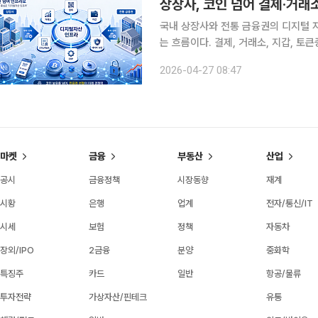
상장사, 코인 넘어 결제·거
국내 상장사와 전통 금융권의 디지털 
는 흐름이다. 결제, 거래소, 지갑, 토
는 가운데, 금융권에서는 거래 플랫폼
2026-04-27 08:47
26일 금융감독원 전자공시시스템(DAR
마켓
금융
부동산
산업
공시
금융정책
시장동향
재계
시황
은행
업계
전자/통신/IT
시세
보험
정책
자동차
장외/IPO
2금융
분양
중화학
특징주
카드
일반
항공/물류
투자전략
가상자산/핀테크
유통