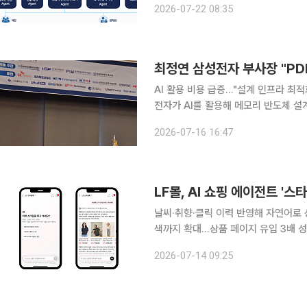
2026-07-22 08:35
성하는 1차년도 사업으로, 포티투마루는
AI 활용 비용 급증…"설계 인프라 최적
전자가 AI를 활용해 메모리 반도체 설
AI를 적용해 리타기팅 작업 시간을 9
2026-07-16 16:47
하고 있다. 최정연 삼성전자 메
LF몰, AI 쇼핑 에이전트 '
날씨·취향·클릭 이력 반영해 자연어로 
색까지 확대…상품 페이지 유입 3배 성과 온라인 쇼핑이 키워드 검색에서 생성형 AI와 대화
하는 상품을 찾는 방식으로 진화하고 있
2026-07-14 09:25
쇼핑 에이전트를 도입하며 개인화 쇼핑