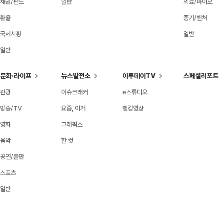
채권/펀드
일반
의료/바이오
환율
중기/벤처
국제시황
일반
일반
문화·라이프
뉴스발전소
이투데이TV
스페셜리포트
관광
이슈크래커
e스튜디오
방송/TV
요즘, 이거
랭킹영상
영화
그래픽스
음악
한 컷
공연/출판
스포츠
일반