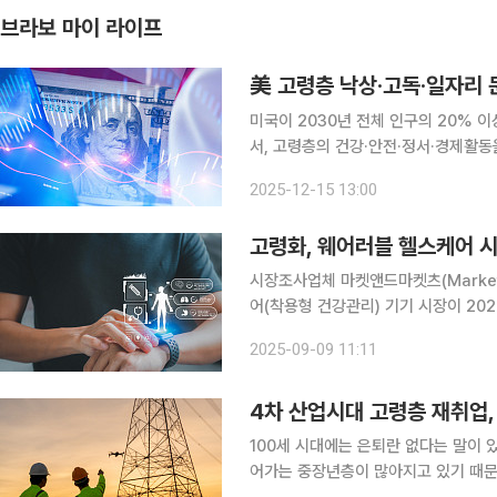
브라보 마이 라이프
美 고령층 낙상·고독·일자리 
미국이 2030년 전체 인구의 20% 
서, 고령층의 건강·안전·정서·경제활동을
로 부상하고 있다는 분석이 나왔다. 대한무역투자진흥공사(KOTRA)는 지난 8일 ‘미국 고령화 사회
2025-12-15 13:00
도래와 에이지테크 산업의 부상’ 보고서
고령화, 웨어러블 헬스케어 시
시장조사업체 마켓앤드마켓츠(Market
어(착용형 건강관리) 기기 시장이 2024
62.7조원)에서 2030년 759.8억달
2025-09-09 11:11
연평균성장률은 10.9%로 제시됐
4차 산업시대 고령층 재취업,
100세 시대에는 은퇴란 없다는 말이 
어가는 중장년층이 많아지고 있기 때문이다. 2021년 5월 경제활동인구조사(고령층 