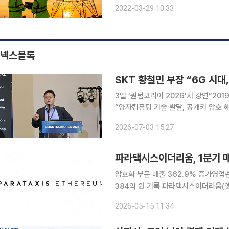
르면, 55~79세 고령층이 가장 오래
2022-03-29 10:33
조사됐다. 남자는 51.2세, 여자는 47.
넥스블록
SKT 황철민 부장 “6G 시대
3일 ‘퀀텀코리아 2026’서 강연“201
“양자컴퓨팅 기술 발달, 공개키 암호 해킹
신시대가 5세대(5G)를 지나 6세대(
2026-07-03 15:27
인공지능(AI)과 연결되는 초연결 사회
파라택시스이더리움, 1분기 매
암호화 부문 매출 362.9% 증가영
384억 원 기록 파라택시스이더리움(옛 신시웨이)이 올해 1분기 매출 26억9858만 원을 기록했다
고 15일 밝혔다. 이는 전년 동기 대비 35.9% 증가한 수치다
2026-05-15 11:34
웨어 부문이 견인했다. 소프트웨어 부