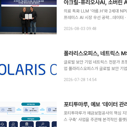
아크릴-퓨리오사AI, 소버린 A
의료 특화 LLM ‘아름.H’와 2세대 
프레미스 AI 시장 우선 공략…데이터ㆍ인프라 주권 확보 국산 AI 소
도 기업이 결합해 ‘한국형 AI 풀스택(Fu
2026-08-03 09:48
라 전문기업 아크릴과 AI 반도체 기업
폴라리스오피스, 네트릭스 MSP
글로벌 보안 기업 네트릭스 전문가 초청 공동 세미나 개최 오피스
업 폴라리스오피스가 글로벌 보안 기업 네트
Provider) 파트너로서 국내 기업들
2026-07-28 14:54
공급에 나선다. 폴라리스오피스는 
포티투마루, 예보 ‘데이터 관
포티투마루가 예금보험공사의 핵심 지능
스 구축’ 사업을 주관해 본격적인 플랫폼 
업은 예금보험공사가 추진하는 인공지능