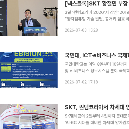
3일 ‘퀀텀코리아 2026’서 강연“201
“양자컴퓨팅 기술 발달, 공개키 암호 해킹
신시대가 5세대(5G)를 지나 6세대(
2026-07-03 15:28
인공지능(AI)과 연결되는 초연결 사회
국민대, ICT·e비즈니스 국제학
국민대학교는 이달 8일부터 10일까지 
및 e-비즈니스 정보시스템 분야 국제학술
다. EBISION은 국제정보처리연맹(IFIP) 산하 워킹그룹(WG) 8.4의 공식 플래그십 학술행사로, e-
2026-07-02 17:18
비즈니스와 ICT 융합, 정보보안, 데이
SKT, 퀀텀코리아서 차세대 
SK텔레콤이 2일부터 4일까지 동대문디
‘AI·6G 시대를 대비한 차세대 양자암