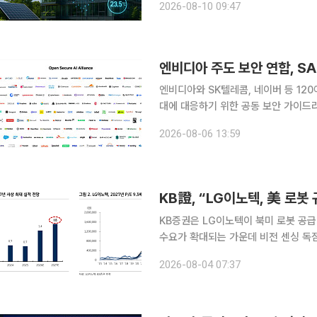
2026-08-10 09:47
뒷받침하는 전략적 기능으로 재편되고
엔비디아와 SK텔레콤, 네이버 등 120
대에 대응하기 위한 공동 보안 가이드라인 마련에 나섰다. 엔비
된 블랙햇 연례 콘퍼런스에서 '오픈 시
2026-08-06 13:59
강화하기 위한 새로운 SAFE 가이드라
KB證, “LG이노텍, 美 로
KB증권은 LG이노텍이 북미 로봇 공급
수요가 확대되는 가운데 비전 센싱 독점
상 최대 실적 달성이 기대된다는 진단이다. 4일 김동원 KB증권 리서치본부장은 "최근 
2026-08-04 07:37
신위원회(FCC)는 반도체에 이어 중국 