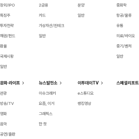
장외/IPO
2금융
분양
중화학
특징주
카드
일반
항공/물류
투자전략
가상자산/핀테크
유통
채권/펀드
일반
의료/바이오
환율
중기/벤처
국제시황
일반
일반
문화·라이프
뉴스발전소
이투데이TV
스페셜리포트
관광
이슈크래커
e스튜디오
방송/TV
요즘, 이거
랭킹영상
영화
그래픽스
음악
한 컷
공연/출판