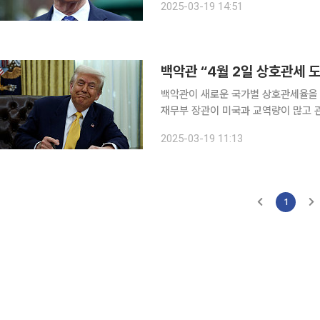
2025-03-19 14:51
(현지시간) 로이터통신에 따르면 스콧
백악관이 새로운 국가별 상호관세율을 
재무부 장관이 미국과 교역량이 많고 관
파장이 주목된다. 18일(현지시간) 로이터통신에 따르면 백악관 관계자는 이날 “4월 2일 상호관세를
2025-03-19 11:13
도입하겠다”며 “관세 및 비관세 장벽
1