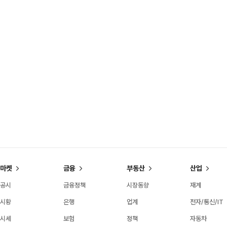
마켓
금융
부동산
산업
공시
금융정책
시장동향
재계
시황
은행
업계
전자/통신/IT
시세
보험
정책
자동차