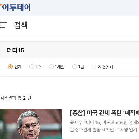
검색
전체
1주
1개월
1년
직접입력
검색결과 총
2
건
[종합] 미국 관세 폭탄 ‘째깍
美재무 “더티 15, 미국에 상당한 관세
일 상호관세 발동 재확인…“시행 연기
임박한 가운데, 미국 정부가 주시하는 일명