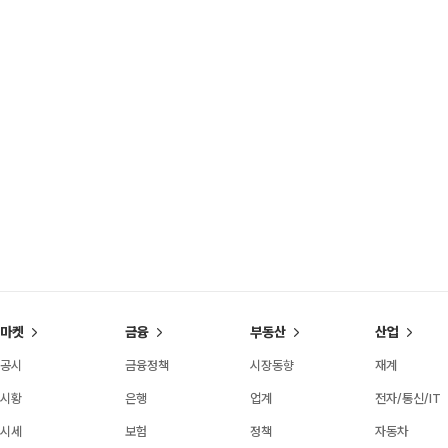
마켓
금융
부동산
산업
공시
금융정책
시장동향
재계
시황
은행
업계
전자/통신/IT
시세
보험
정책
자동차