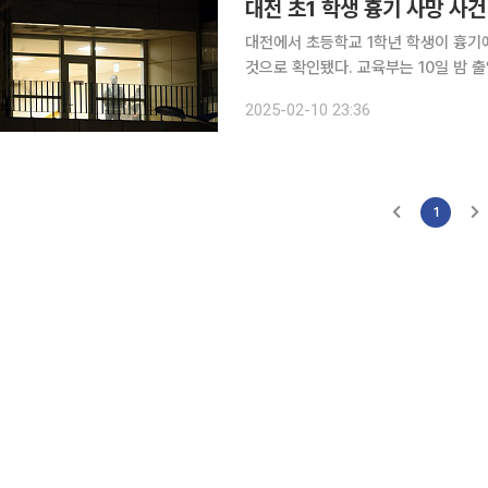
대전 초1 학생 흉기 사망 사건
대전에서 초등학교 1학년 학생이 흉기에
것으로 확인됐다. 교육부는 10일 밤 출입기자단 공지를 통해 “(가해자가) 돌봄교사로 많이 보도돼있
으나 일반 교사임을 알린다”며 "추가로
2025-02-10 23:36
부에 따르면, 이날 오후 4시 30분경 
1