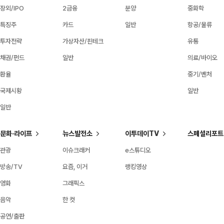
장외/IPO
2금융
분양
중화학
특징주
카드
일반
항공/물류
투자전략
가상자산/핀테크
유통
채권/펀드
일반
의료/바이오
환율
중기/벤처
국제시황
일반
일반
문화·라이프
뉴스발전소
이투데이TV
스페셜리포트
관광
이슈크래커
e스튜디오
방송/TV
요즘, 이거
랭킹영상
영화
그래픽스
음악
한 컷
공연/출판