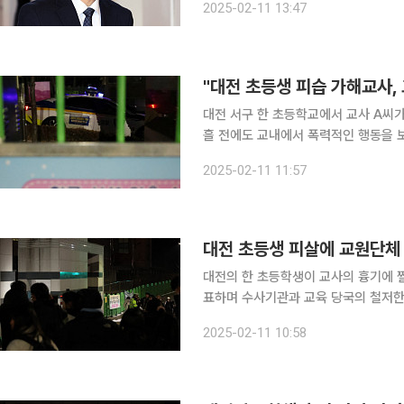
2025-02-11 13:47
"대전 초등생 피습 가해교사,
대전 서구 한 초등학교에서 교사 A씨가
흘 전에도 교내에서 폭력적인 행동을 보
지도를 나온 당일 범행을 저질렀다. 11일 대전시교육청과 경찰 등에 따르면 전날 대전 서구 한 초등
2025-02-11 11:57
학교에서 1학년 B양을 살해한 교사 A
대전 초등생 피살에 교원단체
대전의 한 초등학생이 교사의 흉기에 
표하며 수사기관과 교육 당국의 철저한 진상 규명
(교총)와 대전교총은 11일 보도자료를
2025-02-11 10:58