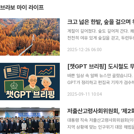
브라보 마이 라이프
크고 넓은 한밭, 숲을 걸으며
계절이 깊어졌다. 숲도 깊어져 간다. 
천천히 여유 있게 숲길을 걷고, 두런두
든 곳이 정원이고, 모든 게 휴식이다.
2025-12-26 06:00
하루는 건강하고 평화롭다. 
[챗GPT 브리핑] 도시철도 무
바쁜 일상 속 알짜 뉴스만 골랐습니다.
GPT가 정리하고 편집국 기자가 검수해 전해드립니다. ◆도시철도 무임
85% 차지 도시철도 무임수송 손실이
2025-09-11 10:04
함께 제기됐다. 10일 국회 정책토론
저출산고령사회위원회, '제2회
대통령 직속 저출산고령사회위원회(이하
지역 상황에 맞는 인구위기 대응 해법을 