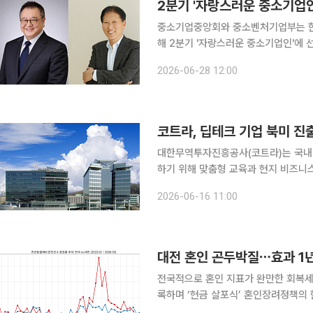
2분기 '자랑스러운 중소기업
중소기업중앙회와 중소벤처기업부는 한
해 2분기 '자랑스러운 중소기업인'에
화, 수출증대, 기술개발 등 국가산업 발전
2026-06-28 12:00
은 물티슈 전문 제조업체로 끊임없는 
코트라, 딥테크 기업 북미 진
대한무역투자진흥공사(코트라)는 국내 
하기 위해 맞춤형 교육과 현지 비즈니스 상담회를 
미 주관으로 대전 지역 딥테크 기업 1
2026-06-16 11:00
교육은 기술 실증(PoC) 준비 전략, 투
대전 혼인 곤두박질⋯효과 1년
전국적으로 혼인 지표가 완만한 회복세를
록하며 ‘현금 살포식’ 혼인장려정책의 한계를 드러냈다. 7일 국가데이
따르면 올해 1분기 전국의 혼인 건수는 