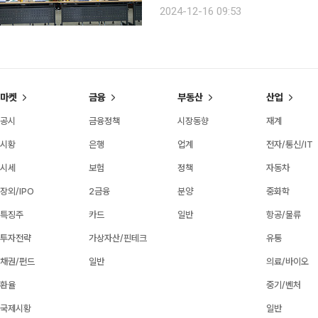
일 대전 상공회의소에서 개최했다. 이번 포럼에는 주형환 위원회 부위원장, 정태희 대전상의 회장을
2024-12-16 09:53
비롯한 지역상의 회장단, 유득원 대전
마켓
금융
부동산
산업
공시
금융정책
시장동향
재계
시황
은행
업계
전자/통신/IT
시세
보험
정책
자동차
장외/IPO
2금융
분양
중화학
특징주
카드
일반
항공/물류
투자전략
가상자산/핀테크
유통
채권/펀드
일반
의료/바이오
환율
중기/벤처
국제시황
일반