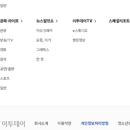
일반
문화·라이프
뉴스발전소
이투데이TV
스페셜리포트
관광
이슈크래커
e스튜디오
방송/TV
요즘, 이거
랭킹영상
영화
그래픽스
음악
한 컷
공연/출판
스포츠
일반
회사소개
이용약관
개인정보처리방침
청소년