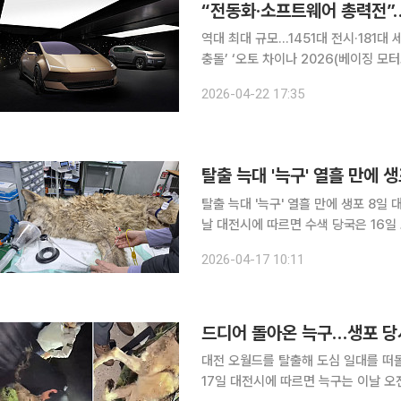
“전동화·소프트웨어 총력전”
역대 최대 규모…1451대 전시·181대
충돌’ ‘오토 차이나 2026(베이징 모터쇼)’이 중국 베이징에서 막을 올린다. 완성차 중심 전시를 넘
어 전동화와 지능화 경쟁을 압축적으로
2026-04-22 17:35
시장인 중국을 배경으로 글로벌 완성차
탈출 늑대 '늑구' 열흘 만에 생포 8일 대전 오월드에서 탈출한 늑대 '늑구'가 17일 생포됐습니다. 이
날 대전시에 따르면 수색 당국은 16일
를 발견했다는 신고를 받고 일대 수색에
2026-04-17 10:11
안영 나들목 인근에서 늑구를 발견했고,
드디어 돌아온 늑구…생포 당
대전 오월드를 탈출해 도심 일대를 떠돌
17일 대전시에 따르면 늑구는 이날 오