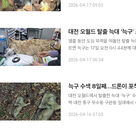
나들목(IC) 인근 수로에서 발견돼 생포됐다.
2026-04-17 09:03
오후부터 이어진 수색 과정 끝에 모습
대전 오월드 탈출 늑대 '늑구'
열흘 동안 도심 외곽을 떠돌던 탈출 늑대 ‘늑
르면 늑구는 17일 오전 0시 44분께 
근에서 발견돼 포획됐다. 8일 오월드를 빠
2026-04-17 06:34
의 과정은 순탄치 않았다. 수색 당국과
늑구 수색 8일째…드론이 포
대전 오월드에서 탈출한 늑대 ‘늑구’ 수색이 8일째 이어지
벽 대전 중구 무수동·구완동 일대에서 수
13일 밤부터 이어진 시민 신고를 토대
2026-04-16 07:05
띠를 형성해 늑구를 특정 지점으로 몰