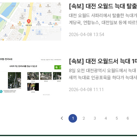
[속보] 대전 오월드 늑대 탈
대전 오월드 사파리에서 탈출한 늑대가 외부로
계당국, 연합뉴스, 대전일보 등에 따르면
고 우리를 탈출했다. 탈출한 늑대는 이
2026-04-08 13:54
오월드 네거리 인근 산성초등학교 인근
[속보] 대전 오월드서 늑대 
8일 오전 대전광역시 오월드에서 늑대 
새끼 늑대로 인공포육을 하다가 늑대사에 합
전재난문자를 통해 "오월드에서 늑대 1
2026-04-08 11:11
객 및 인근 주민은 안전에 유의하여 주
1
2
3
4
5
6