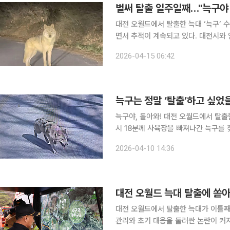
벌써 탈출 일주일째…"늑구야 
대전 오월드에서 탈출한 늑대 ‘늑구’ 
면서 추적이 계속되고 있다. 대전시와 연합뉴스 등에 따르면 늑구는 13~14일 오월드 인근 무수동·
구완동 일대에서 잇따라 목격됐다. 수
2026-04-15 06:42
벗어나면서 생포에
늑구야, 돌아와! 대전 오월드에서 탈출한 수컷 늑대 ‘늑구’의 행방이 사흘째 묘연합니다. 8일 오전 9
시 18분께 사육장을 빠져나간 늑구를 
이어지고 있지만, 포획 소식은 여전히
2026-04-10 14:36
시민 불안도 커지
대전 오월드 늑대 탈출에 쏟
대전 오월드에서 탈출한 늑대가 이틀째
관리와 초기 대응을 둘러싼 논란이 커지고 있다. 9일 소방당국과 연합뉴스 등