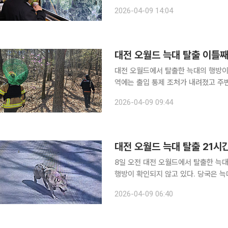
방, 군 등은 전날 밤부터 오월드 뒤편
2026-04-09 14:04
있다. 수색팀은 늑대가 외곽으로 빠져
대전 오월드 늑대 탈출 이틀
대전 오월드에서 탈출한 늑대의 행방이
역에는 출입 통제 조처가 내려졌고 주변 초등
국, 오월드 등에 따르면 전날 오전 탈
2026-04-09 09:44
특공대, 엽사 등으로 구성된 수색 인력
대전 오월드 늑대 탈출 21
8일 오전 대전 오월드에서 탈출한 늑대 
행방이 확인되지 않고 있다. 당국은 
야간 수색을 이어갔지만, 아직까지 포획 소식은 전해지지 않았
2026-04-09 06:40
발생했다. 2024년 태어난 약 30kg