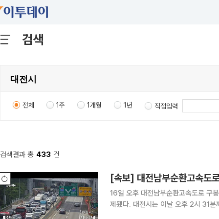
검색
전체
1주
1개월
1년
직접입력
검색결과 총
433
건
[속보] 대전남부순환고속도로
16일 오후 대전남부순환고속도로 구봉
제됐다. 대전시는 이날 오후 2시 31분께 안전재난문자를 통해 “오후 1시 44분께 서대전나들목(IC)
에서 안영나들목(IC) 방향 구봉터널에서 