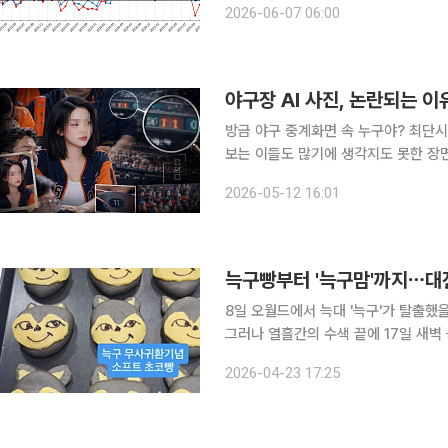
2026-06-07 06:00
대전에선 1697건으로 409건(19.4%
야구장 AI 사진, 논란되는 이
방금 야구 중계화면 속 누구야? 최단시간 300만 관중 돌파를 이뤄낸 한국 프로야구. 찾는 이들도
보는 이들도 많기에 생각지도 못한 장
지뿐 아니라 외모를 뽐내는 관중들도 
2026-05-12 16:01
계망서비스(SNS)로 퍼져나가며 새로
늑구빵부터 '늑구맘'까지⋯대
8일 오월드에서 늑대 '늑구'가 탈출했
그러나 열흘간의 수색 끝에 17일 새벽
색, 포획으로 끝날 줄 알았던 이야기가
2026-04-23 17:25
문입니다. 늑구는 더 이상 동물원에서 