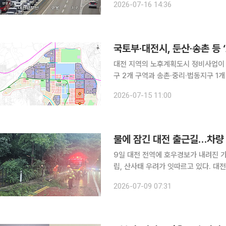
2026-07-16 14:36
공사 고속도로 교통정보에 따르면 사고
국토부·대전시, 둔산·송촌 등
대전 지역의 노후계획도시 정비사업이
구 2개 구역과 송촌·중리·법동지구 1개
다고 15일 밝혔다. 이번 선정은 부산광역시에 이어 지방권에서는 두 번째로 이루어진 것으로 수도권
2026-07-15 11:00
1기 신도시 중심이었던 노후계획도시
물에 잠긴 대전 출근길…차량
9일 대전 전역에 호우경보가 내려진 
립, 산사태 우려가 잇따르고 있다. 대전지방기상청에 따르면 이날 오전 5시 20분 현재 대전과 세종,
충남 대부분 지역에 호우특보가 발효된
2026-07-09 07:31
터 이날 오전 5시까지 누적 강수량은 대