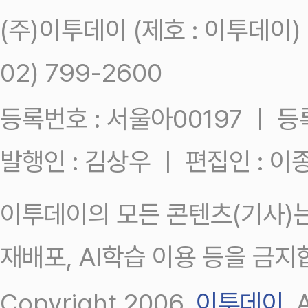
(주)이투데이 (제호 : 이투데이
02) 799-2600
등록번호 : 서울아00197 ㅣ 등록일
발행인 : 김상우 ㅣ 편집인 : 
이투데이의 모든 콘텐츠(기사)는
재배포, AI학습 이용 등을 금지
Copyright 2006.
이투데이
.