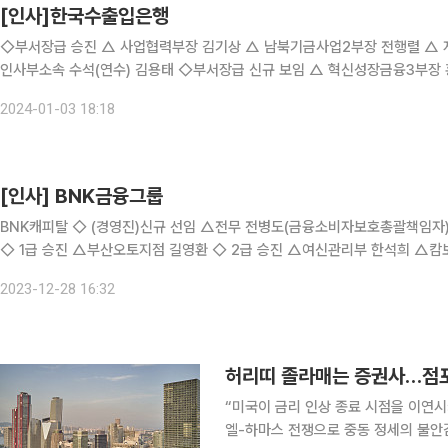
[인사]한국수출입은행
◇부서장급 승진 △ 사업협력부장 김기상 △ 남북기금사업2부장 전행렬 △
인사부소속 수석(연수) 김용태 ◇부서장급 신규 보임 △ 혁신성장금융3부장 홍종민 △ 전력에너지금융부장 이주흥 △ 남북기금사업1부장
이성호 △ 법무실장 임현정 △ 신용평가효율화추진반장 이윤미 △ 전주지점장
2024-01-03 18:18
[인사] BNK금융그룹
BNK캐피탈 ◇ (경영진)신규 선임 △전무 전병도(금융소비자보호총괄책임자) △전무 정영준(준법감시인) △전무 송상섭(여신지원본부)
◇ 1급 승진 △부산오토지점 길영환 ◇ 2급 승진 △여신관리부 한석희 △캄보디아법인 문성진 ◇ 부실점장 승진 △대구지점 박주현 △
산업금융부 류승도 △재무기획부 김현섭 △제
2023-12-28 16:32
허리띠 졸라매는 증권사…점포
“미국이 금리 인상 종료 시점을 이연시
엘-하마스 전쟁으로 중동 정세의 불안감