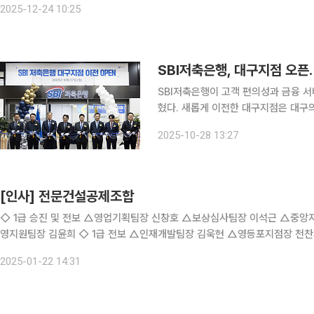
2025-12-24 10:25
SBI저축은행, 대구지점 오픈…
SBI저축은행이 고객 편의성과 금융 서
혔다. 새롭게 이전한 대구지점은 대구의 핵심 상권인 중구 동성로에 위치해 방문 고객의 이용이 더
욱 편리해졌다. 대구 지점 오픈 기념식
2025-10-28 13:27
임직원과 조규식 교보생명 채널담당 부
[인사] 전문건설공제조합
◇ 1급 승진 및 전보 △영업기획팀장 신창호 △보상심사팀장 이석근 △중앙지점장 박주환 △창원지점장 김화형 ◇ 1급 승진 및 보직 △경
영지원팀장 김윤희 ◇ 1급 전보 △인재개발팀장 김욱현 △영등포지점장 천찬희 △사당지점장 김강록 △잠실지점장 정경수 △대구지점장
서상보 △인천지점장 박철인 △의정부지점장 정원희 ◇ 2급 승진 및
2025-01-22 14:31