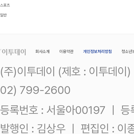
스포츠
일반
회사소개
이용약관
개인정보처리방침
청소년
(주)이투데이 (제호 : 이투데이
02) 799-2600
등록번호 : 서울아00197 ㅣ 등록일
발행인 : 김상우 ㅣ 편집인 : 