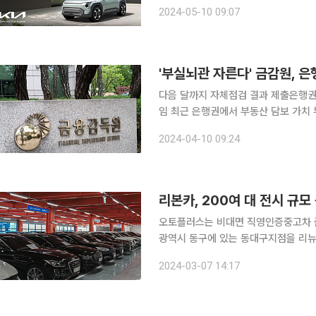
국내 최초로 공개하고 관련 소식을 제공
2024-05-10 09:07
EV3는 기아의 세 번째 전용 전기차
'부실뇌관 자른다' 금감원, 
다음 달까지 자체점검 결과 제출은행권
임 최근 은행권에서 부동산 담보 가치 부풀리기를 통한 배임 사고가 잇달아 발생함에 따라 금융당국
이 은행권에 자체점검을 주문했다. 자
2024-04-10 09:24
차단할 방침이다. 10일 
리본카, 200여 대 전시 규
오토플러스는 비대면 직영인증중고차 플
광역시 동구에 있는 동대구지점을 리뉴얼 오픈한다고 7일
의 대형 중고차 매매단지로 새롭게 오
2024-03-07 14:17
과 가깝고 동대구 IC와도 인접해 대구