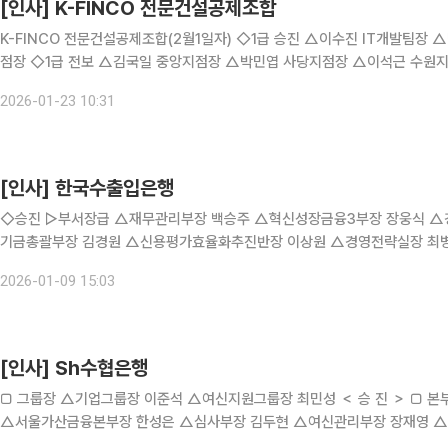
[인사] K-FINCO 전문건설공제조합
K-FINCO 전문건설공제조합(2월1일자) ◇1급 승진 △이수진 IT개발팀장 △박석중 보상심사팀장 △조미라 예산지점장 △하덕성 제주지
점장 ◇1급 전보 △김국일 중앙지점장 △박민엽 사당지점장 △이석근 수원지점장 ◇2급 승진 △김형민 신용심사팀장 △이은정 기술교육
원 교학팀장 △박준용 기획조정팀 부부장 △정윤재 경영지원팀 부부장 △김
2026-01-23 10:31
[인사] 한국수출입은행
◇승진 ▷부서장급 △재무관리부장 백승주 △혁신성장금융3부장 장웅식 △
기금총괄부장 김경원 △신용평가효율화추진반장 이상원 △경영전략실장 최병희 △대
여신총괄부 이지숙 △인사부 김예리 △중소중견금융1부 중소중견2팀장 김현
2026-01-09 15:03
[인사] Sh수협은행
□ 그룹장 △기업그룹장 이준석 △여신지원그룹장 최민성 ＜ 승 진 ＞ □ 본부장·부장 △DT본부장 김수경 △서울가락금융본부장 김태용
△서울가산금융본부장 한성은 △심사부장 김두현 △여신관리부장 장재영 