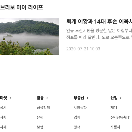
브라보 마이 라이프
퇴계 이황과 14대 후손 이육
안동 도산서원을 방문한 날은 아침부터 
정표를 따라 달린다. 도로 오른쪽으로 
달리는 듯한 착각이 든다. 안동호에서
2020-07-21 10:03
마켓
금융
부동산
산업
공시
금융정책
시장동향
재계
시황
은행
업계
전자/통신/IT
시세
보험
정책
자동차