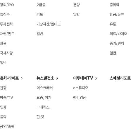
장외/IPO
2금융
분양
중화학
특징주
카드
일반
항공/물류
투자전략
가상자산/핀테크
유통
채권/펀드
일반
의료/바이오
환율
중기/벤처
국제시황
일반
일반
문화·라이프
뉴스발전소
이투데이TV
스페셜리포트
관광
이슈크래커
e스튜디오
방송/TV
요즘, 이거
랭킹영상
영화
그래픽스
음악
한 컷
공연/출판