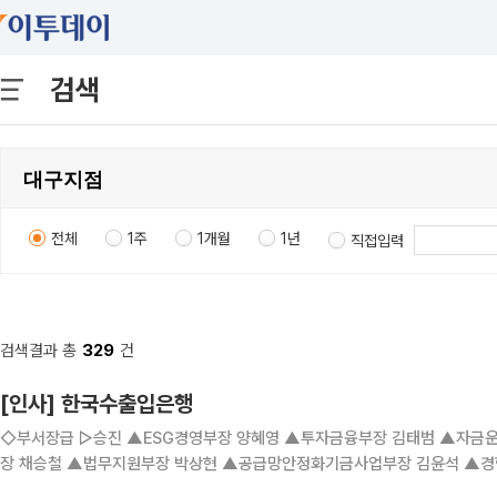
검색
전체
1주
1개월
1년
직접입력
검색결과 총
329
건
[인사] 한국수출입은행
◇부서장급 ▷승진 ▲ESG경영부장 양혜영 ▲투자금융부장 김태범 ▲자금운용실장 양동철 ▲MDB사업부장 하원석 ▲남북기금사업1부
장 채승철 ▲법무지원부장 박상현 ▲공급망안정화기금사업부장 김윤석 ▲경
경 ▷신규 보임 ▲기업구조개선부장 조중현 ▲리스크관리부장 이주안 ▲