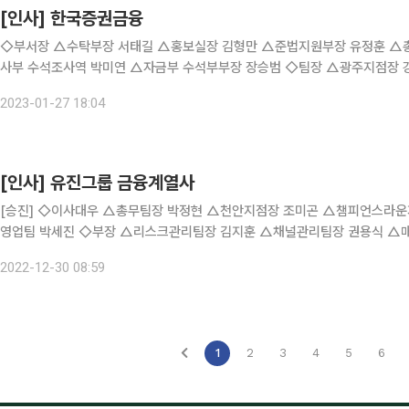
[인사] 한국증권금융
◇부서장 △수탁부장 서태길 △홍보실장 김형만 △준법지원부장 유정훈 △총무부장
사부 수석조사역 박미연 △자금부 수석부부장 장승범 ◇팀장 △광주지점장 강현식 △꿈나눔재단팀장 김미숙 △증권유통금융팀장 윤영부
△디지털전략팀장 이희창 △IT운영1팀장 서상현 △대구지점장 김건우 △
2023-01-27 18:04
[인사] 유진그룹 금융계열사
[승진] ◇이사대우 △총무팀장 박정현 △천안지점장 조미곤 △챔피언스라운지금융센터 PB1센터 이종숙 △광주WM센터 김주영 △법인
영업팀 박세진 ◇부장 △리스크관리팀장 김지훈 △채널관리팀장 권용식 △매매지원팀장 장호준 △파생솔루션3팀장 한새별 △울산지점
장 박으뜸 △총무팀 강정민 △컴플라이언스팀 최유진 △챔피언스라운지금융센
2022-12-30 08:59
1
2
3
4
5
6