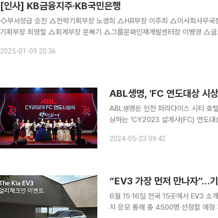
[인사] KB금융지주·KB국민은행
◇부서장급 승진 △전략기획부장 노경희 △HR부장 이주희 △이사회사무국장 박경진 ◇부서장급 전보 △시너지추진부장
기획부장 최영철 △회계부장 문복기 △그룹문화인재개발센터장 이병영 △글
장겸감사역(부서장대우) 정두근 ◇부장 승진 △대기업금융2센
2025-01-09 20:36
ABL생명, 'FC 연도대상 시
ABL생명은 인천 파라다이스 시티 호
상하는 'CY2023 설계사(FC) 연도대상 시상식'
대상 시상식은 ABL생명의 전속 설계사
2024-05-23 09:42
련된 행사다. 이번 행사는 시예저치앙 A
“EV3 가장 먼저 만나자”…기아
6월 15·16일 전국 15곳에서 EV3
지 응모 통해 총 4500명 선정할 예정 기아가 올해 하반기 출시 예정인 ‘더 기아 EV3(이하 EV3)’를