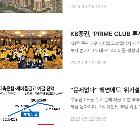
주에 불리한 환경이 조성됐다. 4분기 
2023-10-25 14:34
대신증권 연구원) 국내 증권
KB증권, ‘PRIME CLUB 투
KB증권은 대구 인터불고호텔에서 지역 고
투자 콘서트 IN 대구’ 세미나를 성황리에 마무리했다고 
부산, 5월 19일 대전에 이어 올해 지
2023-09-22 09:36
였다. 지난 두 번의 투자 콘서트와 마찬
“문제없다” 해명에도 ‘위기설
부동산 PF 등 위기설에 자금 이탈 속
체율 높아지며 고객 유인도 부담 각종 위기설로 어려움을 겪은 저축은행과 새마을금고에 잔인한 3
월과 4월이 지나갔다. 하지만 이들의
2023-05-22 05:00
계속되는 고객 불안감이 예금 이탈로 