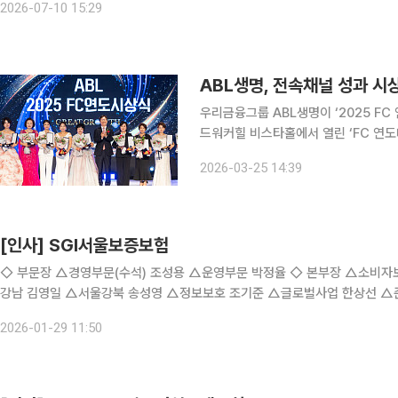
2026-07-10 15:29
ABL생명, 전속채널 성과 시상
우리금융그룹 ABL생명이 ‘2025 FC 연도대
드워커힐 비스타홀에서 열린 ‘FC 연도
한 해 동안 우수한 성과를 거둔 보험영업인
2026-03-25 14:39
는 곽희필 대표이사와 FC·영업관리자, 
[인사] SGI서울보증보험
◇ 부문장 △경영부문(수석) 조성용 △운영부문 박정율 ◇ 본부장 △소비자보호 류창우 △리스크관리 권홍열 △인천경원 손명룡 △서울
강남 김영일 △서울강북 송성영 △정보보호 조기준 △글로벌사업 한상선 △
케팅 전윤건 △심사 박인규 △보상 김치룡 △상품 김세광 △인사·총무 강창
2026-01-29 11:50