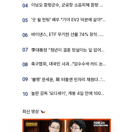
이남오 함평군수, 군공항 소음피해 함평 보상 요구
04
'굿 윌 헌팅' 배우 "기아 EV2 덕분에 살아"…교통사고 후 안전성 극찬
05
바이낸스, ETF 무기한 선물 74% 장악…한국 레버리지 ETF 거래 급증 [e가상자산]
06
07
李대통령 “청년이 결혼 망설이는 일 없어야...제도상 불이익 조사”
축구협회, 대국민 사과…"압수수색·카드 논란 사죄, 강도 높은 쇄신"
08
09
'불명' 문세윤, 故 터틀맨 빈자리 채웠다…'거북이' 눈물의 최종 우승
놀란 감독 '오디세이', 개봉 4일 만에 100만 돌파⋯'왕사남' 보다 빠르다
10
최신 영상