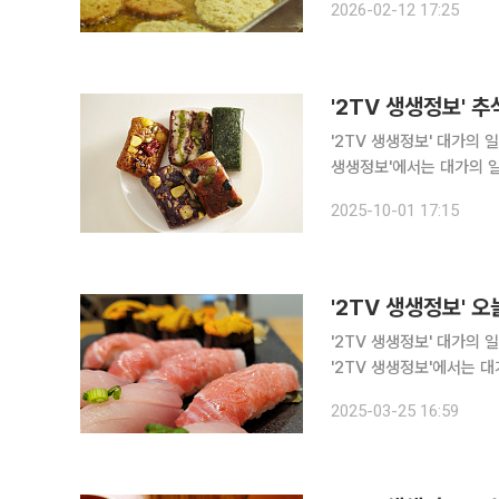
2026-02-12 17:25
물파전부터 녹두 굴 빈대떡
'2TV 생생정보' 추
'2TV 생생정보' 대가의 일급정보 코
생생정보'에서는 대가의 일급정
문, 창천동, 홍대입구역, 이대역
2025-10-01 17:15
설기, 송편, 시루떡, 가래떡
'2TV 생생정보' 대가의 일급정보
'2TV 생생정보'에서는 대가
농성동, 화정역, 농성역 
2025-03-25 16:59
로 선보인다. 초밥