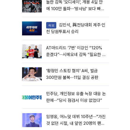
놀란 감독 '오디세이', 개봉 4일 만
에 100만 돌파⋯'왕사남' 보다 빠르
다
김민석, 與전당대회 제주·인
속보
천 당원투표서 승리
AT마드리드 ‘7번’ 이강인 “120%
쏟겠다”⋯시메오네 감독 “필요한 선
수”
'황정민 스토킹 혐의' A씨, 벌금
300만원 불복⋯11일 결심 공판
민주당, 개인정보 유출 늑장 대응 논
란에⋯“당시 점검서 이상 없었다”
임영웅, 어느덧 데뷔 10주년⋯"가진
것 없던 시절, 내 앞엔 20명의 팬