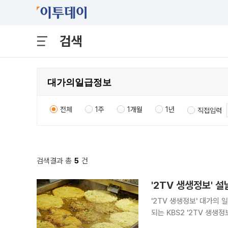
검색
전체
1주
1개월
1년
직접입력
검색결과 총
5
건
'2TV 생생정보' 설
'2TV 생생정보' 대가의 일
되는 KBS2 '2TV 생
맛의 비법을 알아본다. 경기 광명, 광명동, 광명사거리역 맛집으로 알려진 이곳은 전 전문점이다. 해