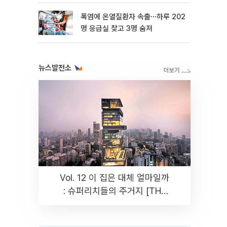
뿐"
폭염에 온열질환자 속출⋯하루 202
명 응급실 찾고 3명 숨져
뉴스발전소
Vol. 12 이 집은 대체 얼마일까
: 슈퍼리치들의 주거지 [THE
RARE]