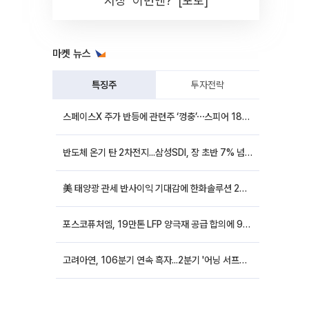
시장 '이번엔?' [포토]
마켓 뉴스
특징주
투자전략
스페이스X 주가 반등에 관련주 ‘껑충’⋯스피어 18%ㆍ에이치브이엠 12%↑
반도체 온기 탄 2차전지...삼성SDI, 장 초반 7% 넘게 껑충
美 태양광 관세 반사이익 기대감에 한화솔루션 20%대·OCI홀딩스 14%대 급등
포스코퓨처엠, 19만톤 LFP 양극재 공급 합의에 9%대 강세
고려아연, 106분기 연속 흑자...2분기 '어닝 서프라이즈'에 장 초반 12%대 강세