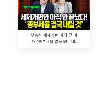
부동산 세제개편 아직 끝 아
냐? "종부세율 발표보다 내릴
것" 장기거주·양도세 전망 I 집
땅지성 I 김인만, 진미윤