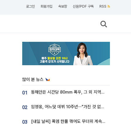
로그인
회원가입
속보창
신문/PDF 구독
RSS
많이 본 뉴스
동해안은 시간당 80㎜ 폭우, 그 외 지역은 폭염…‘극과 극 날씨’
01
임영웅, 어느덧 데뷔 10주년⋯"가진 것 없던 시절, 내 앞엔 20명의 팬뿐"
02
[내일 날씨] 폭염 한풀 꺾여도 무더위 계속⋯동해안 이틀 연속 비
03