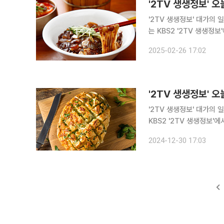
'2TV 생생정보' 대가의 일급
는 KBS2 '2TV 생생정
법을 알아본다 경남 창원, 진해구, 화천동, 문화의거리, 진해역 맛집으로 꼽히는 '박
2025-02-26 17:02
○○○○○○○'에서는 모
'2TV 생생정보' 대가의 일급
KBS2 '2TV 생생정보'
른 비법을 알아본다. 경기 여주시 대신면에 있는 이곳은 인근 지역의 빵 맛집으로 손꼽힌다. 이미 지
2024-12-30 17:03
역 주민들 사이에서 마늘빵