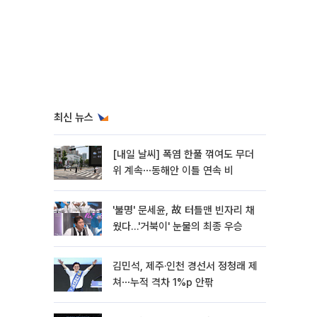
최신 뉴스
[내일 날씨] 폭염 한풀 꺾여도 무더
위 계속⋯동해안 이틀 연속 비
'불명' 문세윤, 故 터틀맨 빈자리 채
웠다…'거북이' 눈물의 최종 우승
김민석, 제주·인천 경선서 정청래 제
쳐⋯누적 격차 1%p 안팎