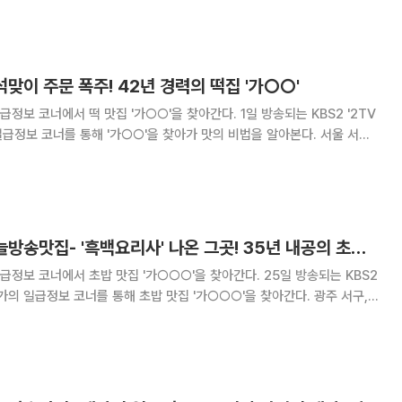
, 고추 굴 파전 등 다양
석맞이 주문 폭주! 42년 경력의 떡집 '가○○'
너에서 떡 맛집 '가○○'을 찾아간다. 1일 방송되는 KBS2 '2TV
보 코너를 통해 '가○○'을 찾아가 맛의 비법을 알아본다. 서울 서대
, 신촌역 맛집으로 알려진 이곳은 떡 전문점이다. 찹쌀떡, 절편, 콩백
, 증편, 흑
'2TV 생생정보' 오늘방송맛집- '흑백요리사' 나온 그곳! 35년 내공의 초밥 맛집 '가○○○'
 코너에서 초밥 맛집 '가○○○'을 찾아간다. 25일 방송되는 KBS2
의 일급정보 코너를 통해 초밥 맛집 '가○○○'을 찾아간다. 광주 서구,
맛집으로 알려진 '가○○○'에서는 남다른 내공이 들어간 초밥을 대표 메뉴
과 함께 넷플릭스 요리 서바