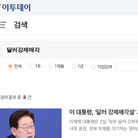
검색
전체
1주
1개월
1년
직접입력
검색결과 총
3
건
이 대통령, '달러 강제매각설'
이재명 대통령은 2일 '정부 달러 강제
사회 혼란, 경제 피해를 야기하는 행위는 반드
오전 자신의 엑스(X·구 트위터)에 경