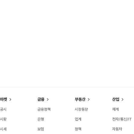
마켓
금융
부동산
산업
공시
금융정책
시장동향
재계
시황
은행
업계
전자/통신/IT
시세
보험
정책
자동차