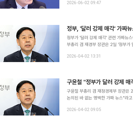
2026-06-02 09:47
사를 공유하며 이같이
정부, '달러 강제 매각' 가짜
정부가 '달러 강제 매각' 관련 가짜뉴스에 강경 대응
부총리 겸 재경부 장관은 2일 '정부가
적극 가담자에 대해 경기남부경찰청에 
2026-04-02 13:31
대외 불확실성이 확대되는 상황에서 악
구윤철 "정부가 달러 강제 매각
구윤철 부총리 겸 재정경제부 장관은 
논의된 바 없는 명백한 가짜 뉴스"라고 밝혔다. 구 부총리는 이날 엑스(X·옛 트위
사태 장기화에 따른 위기 대응을 위한 
2026-04-02 09:05
매각하게 할 것이라는 주장이 일부 인