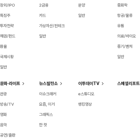
장외/IPO
2금융
분양
중화학
특징주
카드
일반
항공/물류
투자전략
가상자산/핀테크
유통
채권/펀드
일반
의료/바이오
환율
중기/벤처
국제시황
일반
일반
문화·라이프
뉴스발전소
이투데이TV
스페셜리포트
관광
이슈크래커
e스튜디오
방송/TV
요즘, 이거
랭킹영상
영화
그래픽스
음악
한 컷
공연/출판