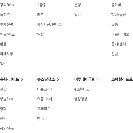
장외/IPO
2금융
분양
중화학
특징주
카드
일반
항공/물류
투자전략
가상자산/핀테크
유통
채권/펀드
일반
의료/바이오
환율
중기/벤처
국제시황
일반
일반
문화·라이프
뉴스발전소
이투데이TV
스페셜리포트
관광
이슈크래커
e스튜디오
방송/TV
요즘, 이거
랭킹영상
영화
그래픽스
음악
한 컷
공연/출판