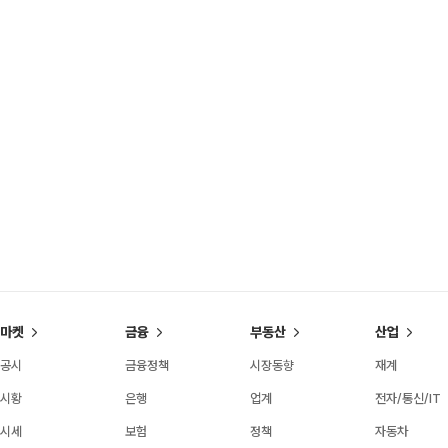
마켓
금융
부동산
산업
공시
금융정책
시장동향
재계
시황
은행
업계
전자/통신/IT
시세
보험
정책
자동차