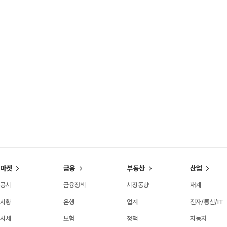
마켓
금융
부동산
산업
공시
금융정책
시장동향
재계
시황
은행
업계
전자/통신/IT
시세
보험
정책
자동차