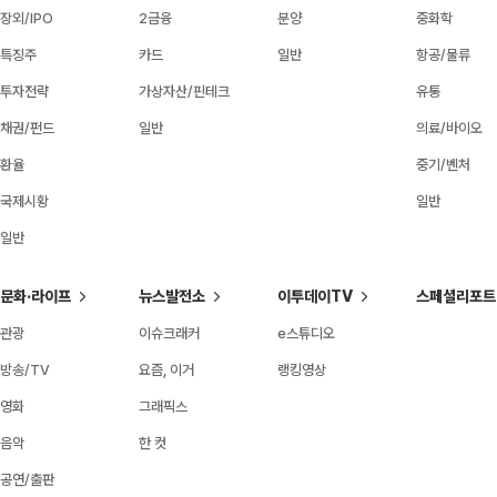
장외/IPO
2금융
분양
중화학
특징주
카드
일반
항공/물류
투자전략
가상자산/핀테크
유통
채권/펀드
일반
의료/바이오
환율
중기/벤처
국제시황
일반
일반
문화·라이프
뉴스발전소
이투데이TV
스페셜리포트
관광
이슈크래커
e스튜디오
방송/TV
요즘, 이거
랭킹영상
영화
그래픽스
음악
한 컷
공연/출판