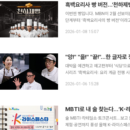
흑백요리사 빵 버전…'천하제빵
이번엔 빵입니다. MBN이 2월 선보이
단계부터 ‘흑백요리사의 빵 버전’이라고
트는 이제 첫 방송을 앞두고 있죠. ‘천하제빵’ 참가자 모집 당시 “빵을 사랑하는 사람이라면 누구나
2026-01-08 15:07
지원할 수 있다”고 밝혔고 국내외 제
"앙!" "을!" "끝!"…한 글
대박을 예견하고 예고편부터 '식당'으
시리즈 '흑백요리사: 요리 계급 전쟁 
식당이 예약 전쟁에 돌입했죠. 식당 리스트며
2026-01-06 15:28
2'는 오직 '맛'으로 계급을 뒤집으려는
MBTI로 내 술 찾는다…‘K
술 MBTI·칵테일쇼·토크콘서트…보고 
체험·공연까지 풍성 올해 K-라이스페스타는 단순히 둘러보는 전시가 아니다. 취향대로 골라보고 직