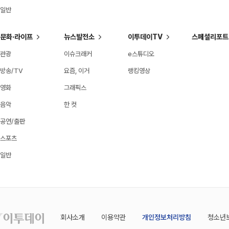
일반
문화·라이프
뉴스발전소
이투데이TV
스페셜리포트
관광
이슈크래커
e스튜디오
방송/TV
요즘, 이거
랭킹영상
영화
그래픽스
음악
한 컷
공연/출판
스포츠
일반
회사소개
이용약관
개인정보처리방침
청소년