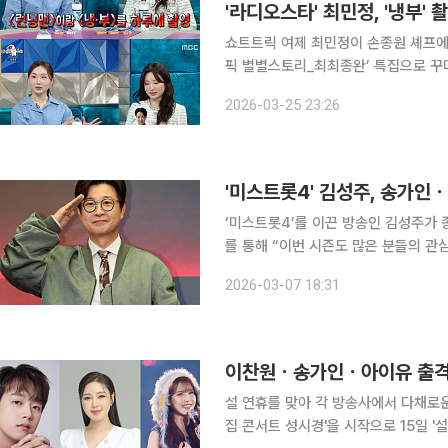
'라디오스타' 최민정, '냉부'
쇼트트릭 여제 최민정이 손종원 셰프에 팬심을 드러냈다. 25일 방송
픽 별별스토리_최최종완’ 특집으로 꾸며
이야기를 나눴다. 이날 최민정은 올림픽 이후 예능 순회를 다니고 있다고 밝히며 “많이 불러주셔서
2026-03-25 23:26
여기저기 가고 있다. ‘런닝맨’이랑 ‘
‘미스트롯4’를 이끈 방송인 김성주가 종영 소감을 전했다. 7일
를 통해 “이번 시즌도 많은 분들의 관
마무리한 소감을 밝혔다. 김성주는 “4개월 동안 오디션을 진행하다 보면 크고 작은 돌발상황이 찾아
2026-03-07 18:31
와 고비를 맞기도 하는데 무탈하게 이
이찬원ㆍ송가인ㆍ아이유 출격
설 연휴를 맞아 각 방송사에서 다채로운 특선 방송을 준비했다. 1
집 콘서트 성시경'을 시작으로 15일 '