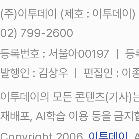
(주)이투데이 (제호 : 이투데이
02) 799-2600
등록번호 : 서울아00197 ㅣ 등록일
발행인 : 김상우 ㅣ 편집인 : 
이투데이의 모든 콘텐츠(기사)는
재배포, AI학습 이용 등을 금지
Copyright 2006.
이투데이
.