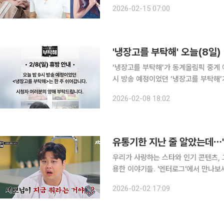
빔', '2026 설특집 전국1등', 17일 
2026-02-15 07:00
닝' 등 장르도 재미도 다양
'냉장고를 부탁해' 오늘(8일
‘냉장고를 부탁해’가 동계올림픽 중계 여파로 결방한다. 8일 JTBC는
시 방송 예정이었던 ‘냉장고를 부탁해’가 결방한다”라고 알
초 동계올림픽’ 여파로 해당 시간에는
2026-02-08 18:02
남자 5000
유통기한 지난 줄 알았는데⋯'
우리가 사랑하는 스타와 인기 콘텐츠, 
용한 이야기들. '엔터로그'에서 만나보세요. JTBC 예능 프로그램 '냉장고를 부탁해
2014(이하 냉부해)'가 심상찮은 인기를 이어가고 있습니다. 한
2026-02-02 17:09
로그램, 잠시 사라졌다가 조용히 돌아온