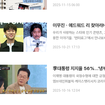
접 참여하며 새로운 맛을 발견하는 체
2025-11-15 06:00
력이 놀이처럼 풀리는 이번 행사에서 관
이무진ㆍ에드워드 리 찾아라!⋯
우리가 사랑하는 스타와 인기 콘텐츠, 
용한 이야기들. '엔터로그'에서 만나보세요. 각종 오디션 프로그램이 쏟아지고 있습니다.
뜨거운 반응 속에 종영한 Mnet '보이
2025-10-21 17:13
원이 팬덤을 끌어모은 데 더해 방송가
李대통령 지지율 56%…'냉부해
이재명 대통령의 국정수행에 대한 긍정
엠브레인퍼블릭·케이스탯리서치·코리아리
로 진행한 전국지표조사 결과, 이 대통
2025-10-16 12:04
집계됐다. 이는 직전(9월29일~10월1