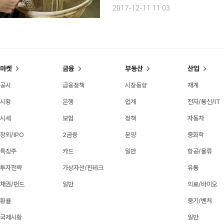
행복할 뿐이다. 쫄깃하고 깔끔한 우동을 맛보고 싶다면
2017-12-11 11:03
굴을 알린 정호영 셰프가 운영하는 우동
마켓
금융
부동산
산업
공시
금융정책
시장동향
재계
시황
은행
업계
전자/통신/IT
시세
보험
정책
자동차
장외/IPO
2금융
분양
중화학
특징주
카드
일반
항공/물류
투자전략
가상자산/핀테크
유통
채권/펀드
일반
의료/바이오
환율
중기/벤처
국제시황
일반