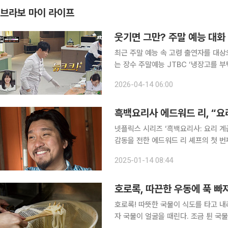
브라보 마이 라이프
웃기면 그만? 주말 예능 대화
최근 주말 예능 속 고령 출연자를 대상
는 장수 주말예능 JTBC ‘냉장고를 부탁
진 중 나이가 많은 ‘고령 캐릭터’의 
2026-04-14 06:00
신동엽이 그 역할을 맡는다. 
흑백요리사 에드워드 리, “요
넷플릭스 시리즈 ‘흑백요리사: 요리 
감동을 전한 에드워드 리 셰프의 첫 번째 요리책 
우승, 2019년 요리계의 노벨문학상이
2025-01-14 08:44
악관 만찬 셰프로 출전해 전문가의 품
호로록, 따끈한 우동에 푹 빠
호로록! 따뜻한 국물이 식도를 타고 내
자 국물이 얼굴을 때린다. 조금 튄 국