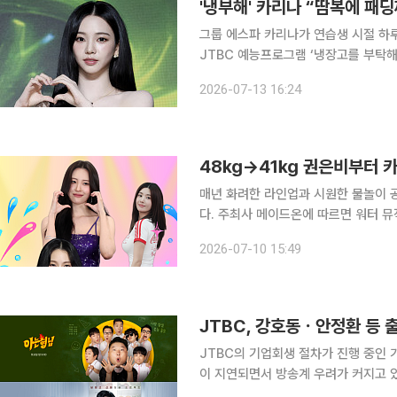
'냉부해' 카리나 “땀복에 패
그룹 에스파 카리나가 연습생 시절 하루 만에
JTBC 예능프로그램 ‘냉장고를 부탁해 
했다. 이날 방송에서는 카리나의 냉장고가 공개됐다. 카리나는 “큰이모가 요리를 좋아하셔서 어학연
2026-07-13 16:24
수를 가 계신 엄마 대신 반찬을 해 보
48㎏→41㎏ 권은비부터 카
매년 화려한 라인업과 시원한 물놀이 
다. 주최사 메이드온에 따르면 워터 뮤직 페스티벌 ‘워터밤 서울 2026’은 이달 24일부터 26일까
지 경기 고양시 일산 킨텍스 야외 글로벌 스테이지에서 
2026-07-10 15:49
이영지, 키스 오브 라이프(KISS OF LI
JTBC, 강호동ㆍ안정환 등 
JTBC의 기업회생 절차가 진행 중인
이 지연되면서 방송계 우려가 커지고 있다. 6일 한국방송연기자노동조합은 성명을 내고
기업회생 절차와 관련해 연기자들의 출