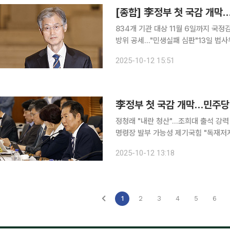
[종합] 李정부 첫 국감 개막…
834개 기관 대상 11월 6일까지 국정
방위 공세…"민생실패 심판"13일 법사위 대법원 국정감사
사가 13일 막을 올리는 가운데 여야가
2025-10-12 15:51
'내란 잔재 청산'과 ‘사법개혁'을 목표
李정부 첫 국감 개막…민주당 
정청래 "내란 청산"…조희대 출석 강력
명령장 발부 가능성 제기국힘 "독재저지" 맞불…834개 
는 이재명 정부 출범 후 첫 국정감사를
2025-10-12 13:18
혁 드라이브에 나선다. 여당은 이번 
1
2
3
4
5
6