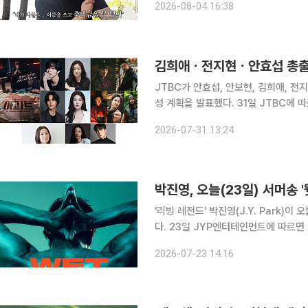
2026-08-04 16:38
은영에게 “내가 너한테 너무 미안하다.
김희애ㆍ전지현ㆍ안효섭 총출
JTBC가 안효섭, 안보현, 김희애, 
성 계획을 발표했다. 31일 JTBC에 따르면 현재 방송 중인 지성 주연 토일드라마 '아파트' 후속으로
안효섭이 주연을 맡은 '파이널 테이블'이 10월 방송된다. '파이널 
2026-07-31 13:24
선발하는 대회를 배경으로 세계 각국에
박진영, 오늘(23일) 서머송
'리빙 레전드' 박진영(J.Y. Park)이
다. 23일 JYP엔터테인먼트에 따르면 박진영은 이날 오후 6시 새 싱글 '웻'을 발매한다. 지난해 11
월 많은 이에게 공감과 위로를 전했던 '해피
2026-07-23 14:16
8개월 만에 발표하는 신곡