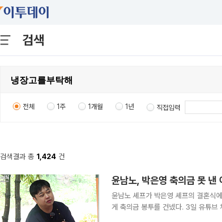
검색
전체
1주
1개월
1년
직접입력
검색결과 총
1,424
건
윤남노, 박은영 축의금 못 낸
윤남노 셰프가 박은영 셰프의 결혼식에
게 축의금 봉투를 건넸다. 3일 유튜브 채널 ‘스튜디오슬램’에는 ‘은혜 갚으러 은영이 옴. 계곡에서 냉
부 비하인드 털며 백숙 한 그릇’이라는 제목의 영상이 공개