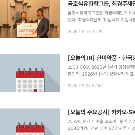
금호석유화학그룹, 최경주재단
금호석유화학그룹은 최경주재단과 이공계
혔다. 최경주재단의 ‘다음세대 지원사업’ 중 ‘장학꿈나무’ 활동의 일환으로, 장학금은 △화학공학 △
로봇공학 △컴퓨터공학 △인공지능학 
2026-05-13 10:29
게 전달된다. 금호석유화학그
[오늘의 IR] 한미약품ㆍ한
△CJ CGV, 2026년 1분기 영업실
롱인더, 2026년 1분기 경영실적 발
△DL, 회사에 대한 투자자 이해도 제
2026-05-08 07:47
해도 제고 △지역난방공사, 2026년 
[오늘의 주요공시] 카카오·
△ KAI, 완제기 수출 호조에 1분기 영업이익 전년 대비
3645억원…전년 대비 27.7% 증가 △ 대동그룹, 2030년 매출 3조5000억원 목표…북미·유럽 신