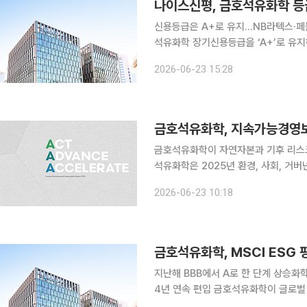
나이스신평, 금호석유화학 등급
신용등급은 A+로 유지…NB라텍스·페놀유도체 업황 회
석유화학 장기신용등급을 ‘A+’로 유지하
(Stable)’으로 하향 조정했다. 니
2026-06-23 15:28
다 더디면서 전사적인 이익창출력 개선
금호석유화학, 지속가능경영보
금호석유화학이 자연자본과 기후 리스크
석유화학은 2025년 환경, 사회, 거
2025'를 발간했다고 23일 밝혔다.
2026-06-23 10:18
사의 ESG(환경·사회·지배구조) 비전,
금호석유화학, MSCI ESG 
지난해 BBB에서 A로 한 단계 상승화
4년 연속 편입 금호석유화학이 글로벌 ESG 평가에서 등급을 한 단계 끌어올렸다. 금호석유화학은
모건스탠리캐피털인터내셔널(MSCI) E