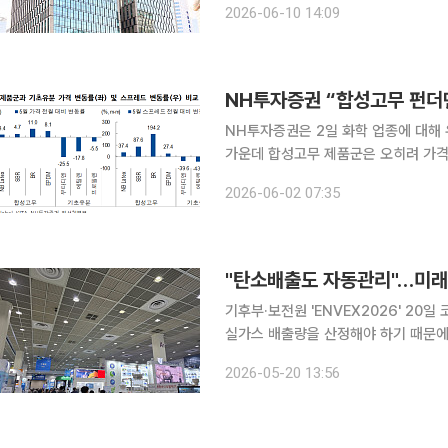
2026-06-10 14:09
다고 10일 밝혔다. DJSI에서 명칭이 
NH투자증권 “합성고무 펀
NH투자증권은 2일 화학 업종에 대해
가운데 합성고무 제품군은 오히려 가격
선호주(Top Pick)로는 금호석유화학을 제시했다. 이날 NH투자증권 ‘
2026-06-02 07:35
털 차별화에 주목’ 보고서에 따르면 5
"탄소배출도 자동관리"…미래
기후부·보전원 'ENVEX2026' 20일 코엑스서 개막 "이제는 기업들이 
실가스 배출량을 산정해야 하기 때문에
계처리를 돕는 '원스톱 솔루션'을 개발했습니다." 20일 서울 강남 코엑스에서 
2026-05-20 13:56
환경산업기술&그린에너지전(ENVEX) 