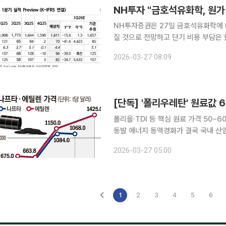
NH투자 "금호석유화학, 원가
NH투자증권은 27일 금호석유화학에 
질 것으로 전망하고 단기 비용 부담은
견 ‘매수’를 유지하고 목표주가는 18만원으로 하향했다. 류승원 N
2026-03-27 08:09
는 실적 변동성이 확대될 전망"이라며 
폴리올·TDI 등 핵심 원료 가격 50~
동발 에너지 동맥경화가 결국 국내 산업
즈 해협 봉쇄가 장기화하며 핵심 원료
2026-03-27 05:00
료 가격을 일제히 50% 이상 끌어올리
1
2
3
4
5
6