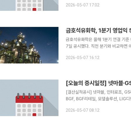
사업 확대 △ 광진실업, 10억원 규모 제3자배정 유상증자 결정 △ 넷마블, 신작 효과에 1분기 영업
2026-05-07 17:02
이익 6.8% 증가 △ CJ ENM,
금호석유화학, 1분기 영업익
금호석유화학은 올해 1분기 연결 기준 
7일 공시했다. 직전 분기와 비교하면 매
성 회복세를 보였다. 합성고무 부문은 매출 7335억원, 영업이익 149억원을 거뒀다. 연초 수요 회
2026-05-07 16:12
복과 제품 스프레드 확대에도 3월 핵
[오늘의 증시일정] 넷마블·
[결산실적공시] 넷마블, 인터로조, G
BGF, BGF리테일, 모델솔루션, LIG
공우주, 휴젤, 에이피알, 금호석유화학, LG, 
2026-05-07 08:12
에이로직스, 한국수출포장공업, 씨엔알