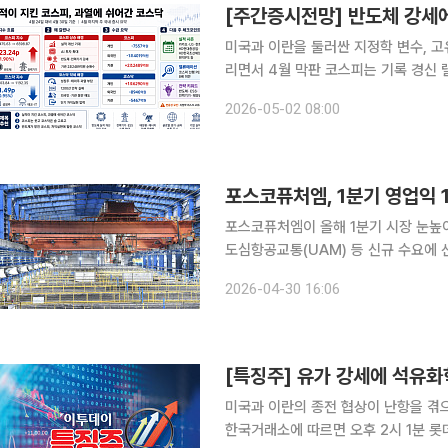
미국과 이란을 둘러싼 지정학 변수, 고
리면서 4월 막판 코스피는 기록 경신 
작동하면서 지수 전체의 추세가 꺾였다
2026-05-02 08:00
실적 시즌이 이어지면서 종가 기준 67
포스코퓨처엠, 1분기 영업익 1
포스코퓨처엠이 올해 1분기 시장 눈높이
도심항공교통(UAM) 등 신규 수요에 선제 
은 1분기 연결 기준 매출 7575억원,
2026-04-30 16:06
매출은 35.9% 증가했고, 영업이익은
미국과 이란의 종전 협상이 난항을 겪으며
한국거래소에 따르면 오후 2시 1분 롯