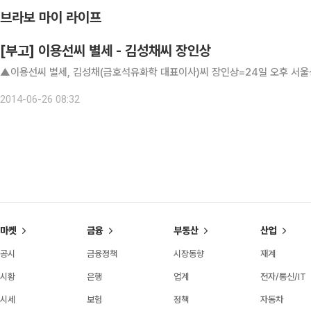
브라보 마이 라이프
[부고] 이용선씨 별세 - 김성채씨 장인상
▲이용선씨 별세, 김성채(금호석유화학 대표이사)씨 장인상=24일 오후 서울성모병
2014-06-26 08:32
마켓
금융
부동산
산업
공시
금융정책
시장동향
재계
시황
은행
업계
전자/통신/IT
시세
보험
정책
자동차