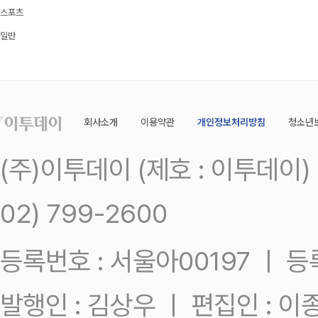
스포츠
일반
회사소개
이용약관
개인정보처리방침
청소년
(주)이투데이 (제호 : 이투데이
02) 799-2600
등록번호 : 서울아00197 ㅣ 등록일
발행인 : 김상우 ㅣ 편집인 : 