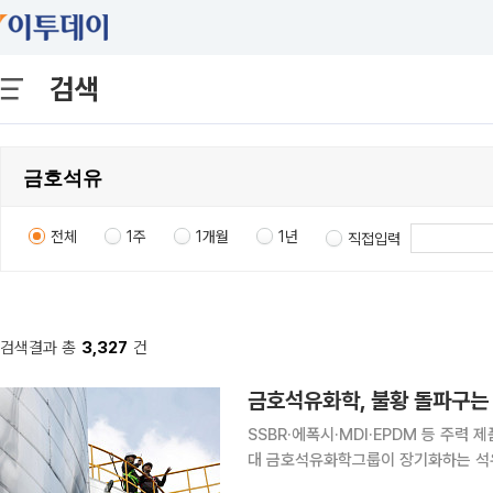
검색
전체
1주
1개월
1년
직접입력
검색결과 총
3,327
건
금호석유화학, 불황 돌파구는
SSBR·에폭시·MDI·EPDM 등 주력
대 금호석유화학그룹이 장기화하는 석유화학 업황 부진에 대응해 연구개발(R&D)을 중심으로 사업
구조 재편에 속도를 내고 있다. 범용 