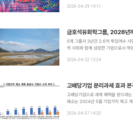
거래 중이다. 이수화학은 20.71% 오른
2026-04-29 14:11
기록하고 있다. SK이노베이션(8.42%)
금호석유화학그룹, 2028년
5개 그룹사 3년간 2.6억 투입여수 사
역 사회와 함께 성장한 기업으로서 책임 다할 것” 금호석유화학그룹이 전남 
보전과 기후 위기 대응을 위해 ‘멸종위기종 철
2026-04-22 15:24
화학그룹은 땡스카본과 협력해 여수 
고배당기업 분리과세 효과 본
고배당기업으로 세제 혜택을 받으려는 기업들
래소는 2024년 5월 기업가치 제고 
고공시 3)이 공시를 제출했다고 밝혔다. 특히 지난달 신규 공시기업 409사(예고공시 2사 포함
2026-04-07 14:20
405사가 고배당기업에 해당한다. 세