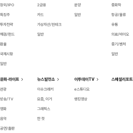
장외/IPO
2금융
분양
중화학
특징주
카드
일반
항공/물류
투자전략
가상자산/핀테크
유통
채권/펀드
일반
의료/바이오
환율
중기/벤처
국제시황
일반
일반
문화·라이프
뉴스발전소
이투데이TV
스페셜리포트
관광
이슈크래커
e스튜디오
방송/TV
요즘, 이거
랭킹영상
영화
그래픽스
음악
한 컷
공연/출판