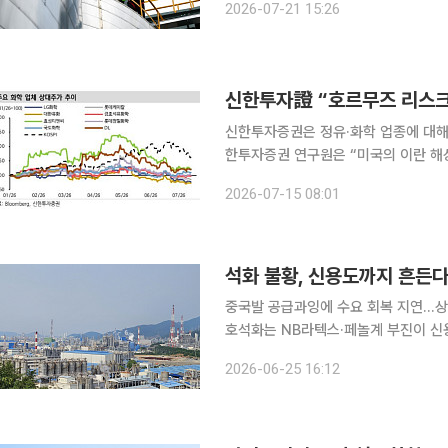
2026-07-21 15:26
을 높여 수익성을 방어하고 미래 성장
신한투자證 “호르무즈 리스크
신한투자증권은 정유·화학 업종에 대해 투자
한투자증권 연구원은 “미국의 이란 해
사스산원유(WTI)가 9.4% 급등했다
2026-07-15 08:01
로 정제마진 강세와 하반기 이익 가시
석화 불황, 신용도까지 흔든
중국발 공급과잉에 수요 회복 지연…상
호석화는 NB라텍스·페놀계 부진이 신용도 발목 석유화학 업황 부진이 국내 
전망까지 흔들고 있다. 중국발 증설 
2026-06-25 16:12
상반기 일시적으로 개선됐던 제품 스