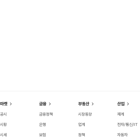
마켓
금융
부동산
산업
공시
금융정책
시장동향
재계
시황
은행
업계
전자/통신/IT
시세
보험
정책
자동차