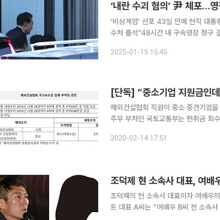
‘내란 수괴 혐의’ 尹 체포…
‘비상계엄’ 선포 43일 만에 현직 대
수처 출석”48시간 내 구속영장 청구 결정…尹 진술거부
열 대통령이 ‘12‧3 비상계엄’ 선포
2025-01-15 15:45
한 체포영장 청구와 법원의 발부, 수
해외건설협회 직원이 중소·중견기업을 
주무 부처인 국토교통부는 편취금 회수 방안을 논의 중이다. 
종합감사 결과 처분 요구서’에 따르면 
2020-02-14 17:51
4260만 원의 국고보조금을 편취했다.
조덕제 현 소속사 대표, 여배
조덕재의 현 소속사 대표이자 여배우의 전 소속사
트 대표 A씨는 “여배우 B씨 전 소속
한사람 누구입니까”라는 글로 현 상황에 대해 답답함을 드