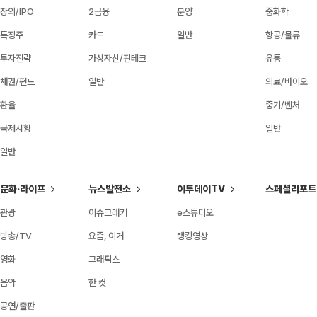
장외/IPO
2금융
분양
중화학
특징주
카드
일반
항공/물류
투자전략
가상자산/핀테크
유통
채권/펀드
일반
의료/바이오
환율
중기/벤처
국제시황
일반
일반
문화·라이프
뉴스발전소
이투데이TV
스페셜리포트
관광
이슈크래커
e스튜디오
방송/TV
요즘, 이거
랭킹영상
영화
그래픽스
음악
한 컷
공연/출판