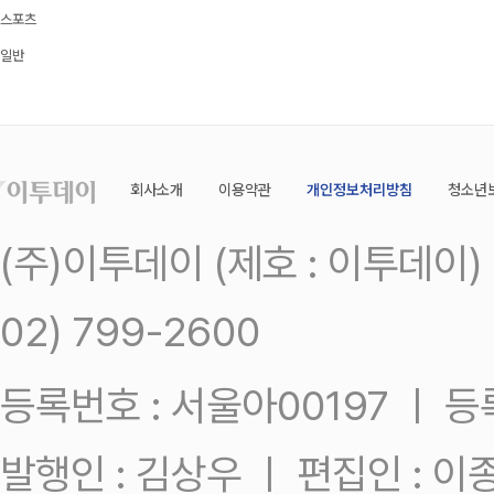
스포츠
일반
회사소개
이용약관
개인정보처리방침
청소년
(주)이투데이 (제호 : 이투데이
02) 799-2600
등록번호 : 서울아00197 ㅣ 등록일
발행인 : 김상우 ㅣ 편집인 : 