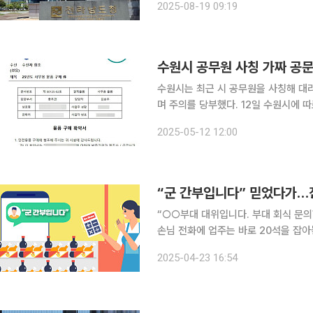
2025-08-19 09:19
드결제한다는 내
수원시 공무원 사칭 가짜 공문
수원시는 최근 시 공무원을 사칭해 대
며 주의를 당부했다. 12일 수원시에 따르면 지역 내 컴퓨터 판매업체를 운영하는 A 씨는 4월 30일
'수원시 소속 주무관'이라고 신분을 밝힌
2025-05-12 12:00
며 통화를 마친 후에는 수원시 명의로 
“군 간부입니다” 믿었다가…진
“○○부대 대위입니다. 부대 회식 문의
손님 전화에 업주는 바로 20석을 잡아
화를 하거나 문자를 보내도 반응은 없
2025-04-23 16:54
쇼(No-Show·예약부도: 예약했지만