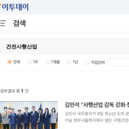
검색
전체
1주
1개월
1년
직접입력
검색결과 총
1
건
김민석 "사행산업 감독 강화·
김민석 국무총리가 8일 청소년 도박 문제 
이날 정부서울청사에서 열린 사행산업
리 사회가 도박의 늪에 빠지지 않도록 하