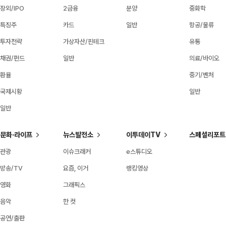
장외/IPO
2금융
분양
중화학
특징주
카드
일반
항공/물류
투자전략
가상자산/핀테크
유통
채권/펀드
일반
의료/바이오
환율
중기/벤처
국제시황
일반
일반
문화·라이프
뉴스발전소
이투데이TV
스페셜리포트
관광
이슈크래커
e스튜디오
방송/TV
요즘, 이거
랭킹영상
영화
그래픽스
음악
한 컷
공연/출판