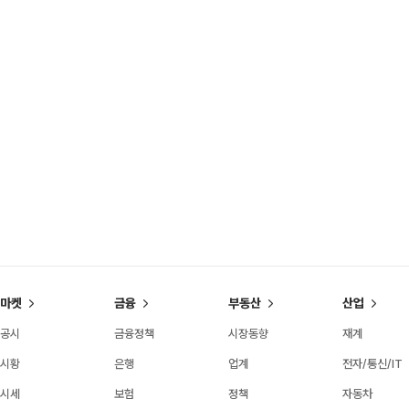
마켓
금융
부동산
산업
공시
금융정책
시장동향
재계
시황
은행
업계
전자/통신/IT
시세
보험
정책
자동차