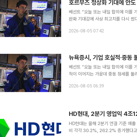
베선트 “오늘 또는 내일 합의에 이를 가능성” 뉴욕증시에서 다우지수와 S&P500
완화 기대감에 사상 최고치를 다시 썼
4일(현지시간) 미국 경제매체 CNBC방
2026-08-05 07:42
오른 5만4085.88에 장을 마쳤다. S&
베선트 “오늘 또는 내일 합의에 이를 가능성” 뉴욕증시가 4일(현지시간) 상승했다
적이 이어지는 가운데 중동 정세를 둘러싼 불
미국 경제매체 CNBC방송에 따르면 다우
2026-08-05 06:39
4085.88에 장을 마쳤다. S&P500
HD현대, 2분기 영업익 4조
HD현대는 올해 2분기 연결 기준 매출 
비 각각 30.2%, 262.2% 증가했다