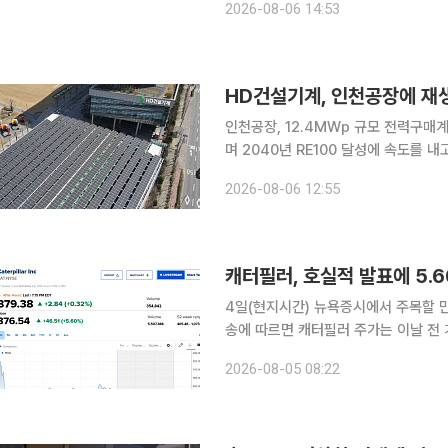
2026-08-06 14:53
출업종 공급망 ESG 지원 시범사업’의 
HD건설기계, 인천공장에 재
인천공장, 12.4MWp 규모 전력구매계약 체결 HD건설기계가 사업장의 재생에
며 2040년 RE100 달성에 속도를 내고 있다고 6일 밝혔다
복수의 재생에너지 발전사업자와 총 12
2026-08-06 12:55
했다. 이번 계약을 통해 HD건설기
4일(현지시간) 뉴욕증시에서 주목할 만한 
송에 따르면 캐터필러 주가는 이날 전 거
마감했다. 이날 오전 발표한 2분기 실
2026-08-05 08:22
상회했다. 데이터센터 건설이 급증하는