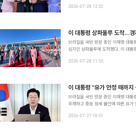
을 밝혔다. 이 대통령과 김혜경 여사는 이날 저녁 브라질 외교부 청사인 이타마라치궁에서 루이스
2026-07-28 12:32
이나시우 룰라 다시우바 대통령과 잔자
이 대통령 상파울루 도착…경
브라질을 국빈 방문 중인 이재명 대통령
심지인 상파울루에 도착했다. 이 대통령과 김혜경 여사가 탑승한 공군 1호기는 이날 오후 9시 39분
께 상파울루 과룰류스 공항에 착륙했다. 우리 측 채진원 주상파울루 총영사 내외, 김정수 민
2026-07-28 11:55
브라질 협의회장과 브라질 측 네우손 
브라질을 국빈 방문 중인 이재명 대통
주재하고 중동 정세 불안에 따른 유가
다. 또 샌프란시스코 AI 외교 성과에 대한 신속한 
2026-07-27 10:51
방식의 수석·보좌관회의 모두발언에서 