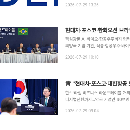
힘입어 2분기 큰 폭의 실적 개선을 기록했다. HD건설기계는 올해 2분기 연결 기준 
2026-07-29 13:26
억원, 영업이익 2489억원을 기록했다
현대차·포스코·한화오션 브라질
핵심광물·AI·바이오·항공우주까지 협
의양국 기업·기관, 식품·항공우주·바이오헬스 MOU 6건 체
급망과 첨단산업, 소비재 분야를 중심으로 협력을 확대
2026-07-29 10:10
투자진흥기관 아펙스브라질과 함께 현지
한·브라질 비즈니스 라운드테이블 개최
디지털전환까지…양국 기업인 40여명 참석 현대자동차와 포스코, 대한항공 등 한국 
브라질 정부와 기업인들 앞에서 그린수소
2026-07-29 09:04
력 청사진을 제시했다.