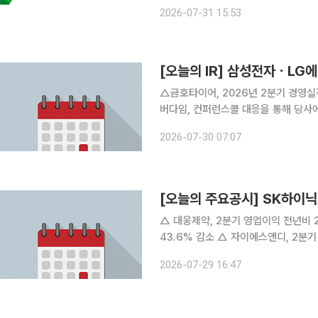
전반에서 견조한 실적을 거둔 결과다. HD한국조선해양은 생산성 향상과 고수익 선박 매출 확대 등
2026-07-31 15:53
의 영향으로 매출은 전년 동기 대비 20
[오늘의 IR] 삼성전자ㆍL
△금호타이어, 2026년 2분기 경영실
버다임, 컨퍼런스콜 대응을 통해 당사에
영실적 발표 △SK이노베이션, 2026
2026-07-30 07:07
발표 △케이뱅크, 2026년 2분기 경
[오늘의 주요공시] SK하이닉
△ 대웅제약, 2분기 영업이익 전년비 23.4%↑ △ GS건설 2분기 영업이익
43.6% 감소 △ 자이에스앤디, 2분기 영업익 90억원…흑자전환 △ 환인제약, 2분기 연결영업익
79억…전년比 192.3%↑ △ HD건설기계, 2분기 영업익 2489억…전년비 92%↑ △ KG스틸,
2026-07-29 16:47
2분기 영업익 '431억'…전년比 16.9