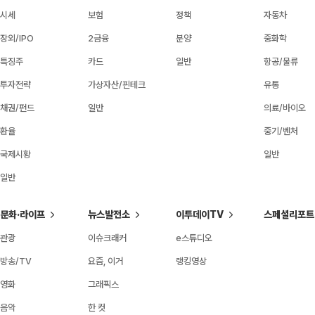
시세
보험
정책
자동차
장외/IPO
2금융
분양
중화학
특징주
카드
일반
항공/물류
투자전략
가상자산/핀테크
유통
채권/펀드
일반
의료/바이오
환율
중기/벤처
국제시황
일반
일반
문화·라이프
뉴스발전소
이투데이TV
스페셜리포트
관광
이슈크래커
e스튜디오
방송/TV
요즘, 이거
랭킹영상
영화
그래픽스
음악
한 컷