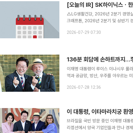
[오늘의 IR] SK하이닉스
△LG생활건강, 2026년 2분기 경영
크래프톤, 2026년 2분기 및 상반기
△HD한국조선해양, 2026년 2분기 
2026-07-29 07:30
표 △현대오토에버, 2026년 2분기 
136분 회담에 손하트까지…李
이재명 대통령이 루이스 이나시우 룰라
역과 공급망, 방산, 우주를 아우르는 
파울루에서 경제외교의 실행력 높이기에
2026-07-28 12:36
을 정했다면 상파울루에서는 현지 기업
브라질을 국빈 방문 중인 이재명 대통
리셉션에서 양국 기업인들과 만나 경제