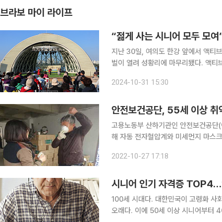
브라보 마이 라이프
“젊게 사는 시니어 모두 모여
지난 30일, 여의도 한강 앞에서 액티브
벌이 열려 성황리에 마무리됐다. 액티브
의 시니어 약 1000명이 참가해 열기
2024-10-31 15:30
심을 증명했다. 행사는 윤상현 국
안전보건공단, 55세 이상 취
고용노동부 산하기관인 안전보건공단(이
해 자동 전자혈압계와 미세먼지 마스크 등을 보급한다. 이번 지원의 우
야간작업이 많은 근로자, 배달‧대리운
2022-10-27 17:18
션, SNS 등 디지털 플랫폼을 매개로
시니어 인기 자격증 TOP4
100세 시대다. 대한민국이 고령화 사
오래다. 이에 50세 이상 시니어부터 