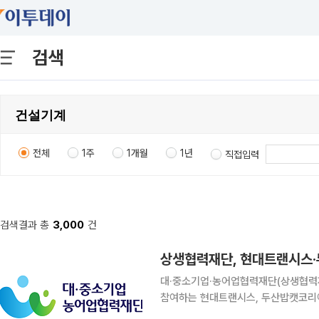
검색
전체
1주
1개월
1년
직접입력
검색결과 총
3,000
건
상생협력재단, 현대트랜시스·
대·중소기업·농어업협력재단(상생협력재
참여하는 현대트랜시스, 두산밥캣코리아
협약을 체결한다고 6일 밝혔다. 이번 협약은 정부지원금과 상생기금을 매칭해 추진하는 ‘고탄소배