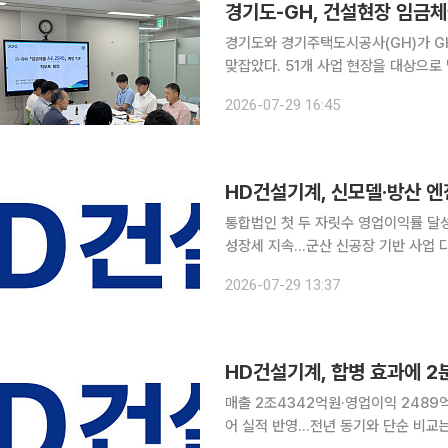
경기도와 경기주택도시공사(GH)가 G
맞잡았다. 51개 사업 현장을 대상으
구축한다. 29일 이투데이 취재를 종합하면, 경기도는 이날 경기도청에서 '도-GH 건설공사 임금체
2026-07-29 16:45
불 예방 전담 특별조직(T/F) 킥오프 
HD건설기계, 신모델·방산 엔
통합법인 첫 두 자릿수 영업이익률 달
성장세 지속…군산 신공장 기반 사업 다각화 HD건설기계가 글로벌 건설기계 시장 회
품 판매 확대에 힘입어 통합법인 출범 이
2026-07-29 13:37
설기계는 올해 2분기 연결 기준 매출 2
HD건설기계, 합병 효과에 2
매출 2조4342억원·영업이익 2489
어 실적 반영…전년 동기와 단순 비교는 어려워 HD건설기계가 HD현대인프라코