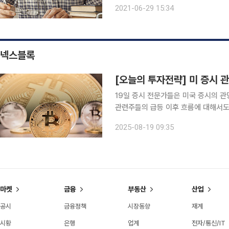
다. 노후를 대비하고 사회 참여를 지속
2021-06-29 15:34
때문이다. 2020년 한국고용정
넥스블록
19일 증시 전문가들은 미국 증시의 관
관련주들의 급등 이후 흐름에 대해서도 관심을 보였다. ◇김환 NH투
시장 선호도 측면에서 단기 밸류에이션
2025-08-19 09:35
한다. 5단계 시그널 지표를 활용한
마켓
금융
부동산
산업
공시
금융정책
시장동향
재계
시황
은행
업계
전자/통신/IT