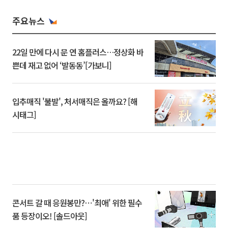
주요뉴스
22일 만에 다시 문 연 홈플러스…정상화 바
쁜데 재고 없어 ‘발동동’[가보니]
입추매직 '불발', 처서매직은 올까요? [해
시태그]
콘서트 갈 때 응원봉만?⋯'최애' 위한 필수
품 등장이오! [솔드아웃]