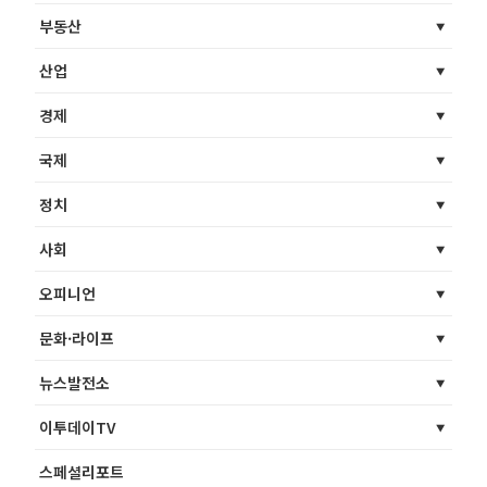
부동산
산업
경제
국제
정치
사회
오피니언
문화·라이프
뉴스발전소
이투데이TV
스페셜리포트