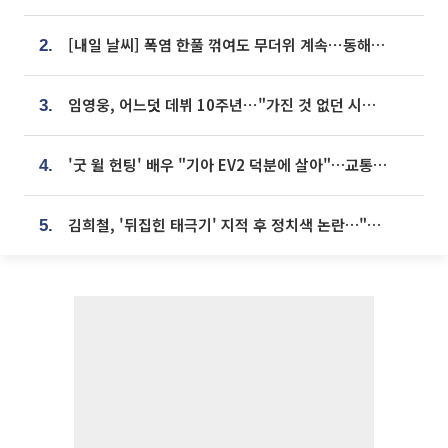
[내일 날씨] 폭염 한풀 꺾여도 무더위 계속⋯동해안 이틀 연속 비
2.
임영웅, 어느덧 데뷔 10주년⋯"가진 것 없던 시절, 내 앞엔 20명의 팬뿐"
3.
'굿 윌 헌팅' 배우 "기아 EV2 덕분에 살아"…교통사고 후 안전성 극찬
4.
김희철, '뒤집힌 태극기' 지적 후 정치색 논란…"좌우 떠나 우리나라 국기"
5.