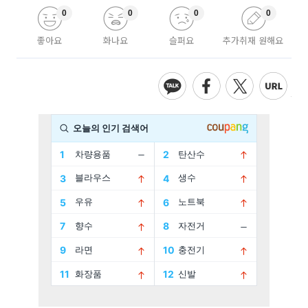
0
0
0
0
좋아요
화나요
슬퍼요
추가취재 원해요