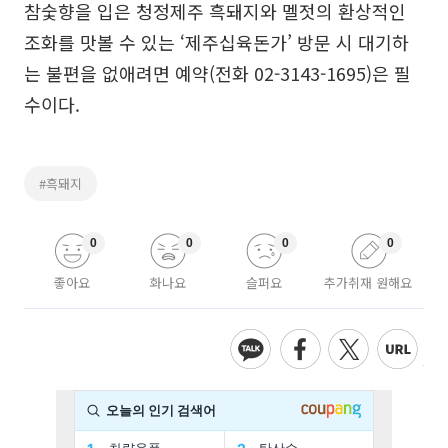
참숯향을 입은 청정제주 흑돼지와 멜젓의 환상적인
조화를 맛볼 수 있는 ‘제주십육돈가’ 방문 시 대기하
는 불편을 없애려면 예약(전화 02-3143-1695)은 필
수이다.
#흑돼지
0
0
0
0
좋아요
화나요
슬퍼요
추가취재 원해요