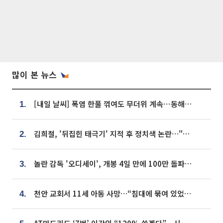
많이 본 뉴스
[내일 날씨] 폭염 한풀 꺾여도 무더위 계속⋯동해안 이틀 연속 비
1.
김희철, '뒤집힌 태극기' 지적 후 정치색 논란…"좌우 떠나 우리나라 국기"
2.
놀란 감독 '오디세이', 개봉 4일 만에 100만 돌파⋯'왕사남' 보다 빠르다
3.
천안 교회서 11세 아동 사망…“침대에 묶여 있었다” 진술 확보
4.