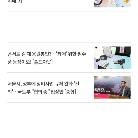
시태그]
콘서트 갈 때 응원봉만?⋯'최애' 위한 필수
품 등장이오! [솔드아웃]
서울시, 정부에 정비사업 규제 완화 '건
의'⋯국토부 "협의 중" 입장만 [종합]