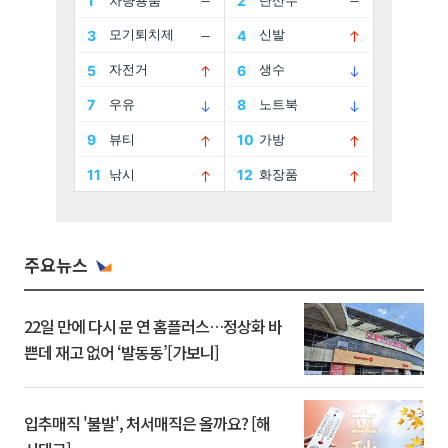
주요뉴스
22일 만에 다시 문 연 홈플러스…정상화 바
쁜데 재고 없어 ‘발동동’[가보니]
입추매직 '불발', 처서매직은 올까요? [해