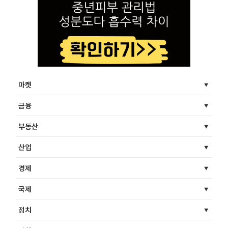
마켓
금융
부동산
산업
경제
국제
정치