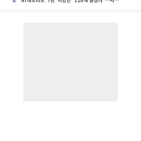
AT마드리드 ‘7번’ 이강인 “120% 쏟겠다”⋯시메오네 감독 “필요한 선수”
5.