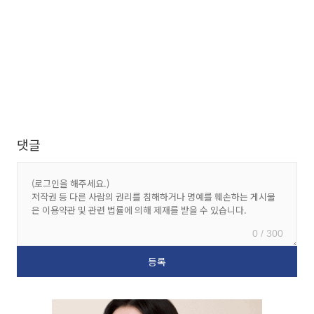
댓글
0 / 300