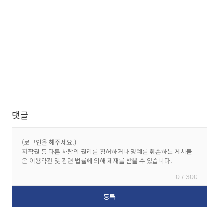
댓글
0 / 300