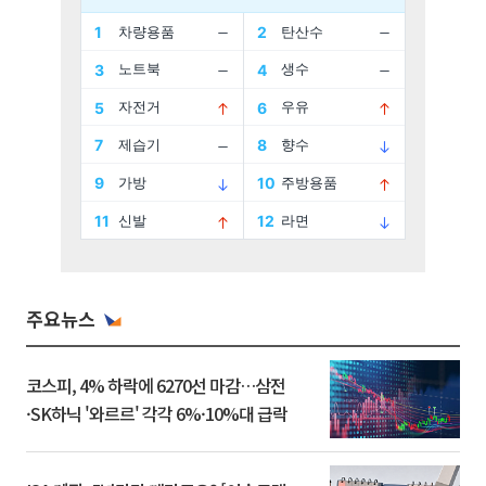
주요뉴스
코스피, 4% 하락에 6270선 마감…삼전
·SK하닉 '와르르' 각각 6%·10%대 급락