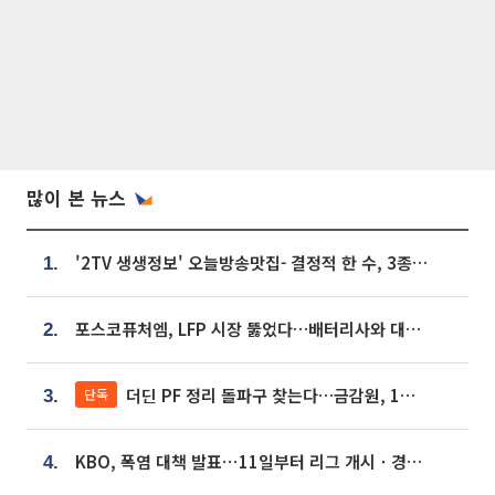
많이 본 뉴스
'2TV 생생정보' 오늘방송맛집- 결정적 한 수, 3종 메밀면! 메밀 소바 맛집 '의○○○○'
1.
포스코퓨처엠, LFP 시장 뚫었다…배터리사와 대규모 장기 공급 합의
2.
더딘 PF 정리 돌파구 찾는다…금감원, 1년 반 만에 매각설명회 재개
단독
3.
KBO, 폭염 대책 발표⋯11일부터 리그 개시ㆍ경기 오후 7시 시작
4.