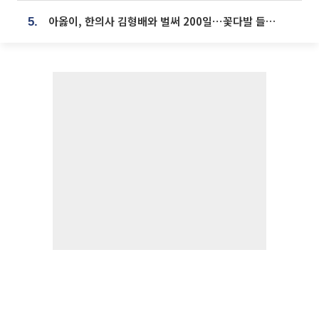
아옳이, 한의사 김형배와 벌써 200일⋯꽃다발 들고 "프러포즈 아냐"
5.