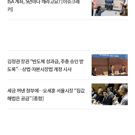
ISA 계좌, 5년마다 깨라고요? [이슈크래
커]
김정관 장관 “반도체 성과급, 주총 승인 받
도록”…상법·자본시장법 개정 시사
세금 꺼낸 정부에…오세훈 서울시장 “집값
해법은 공급” [종합]