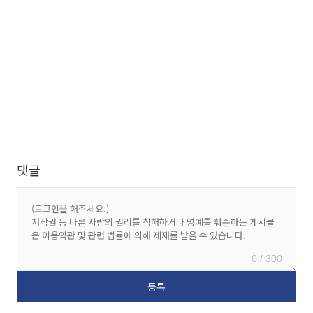
댓글
0 / 300