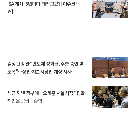
ISA 계좌, 5년마다 깨라고요? [이슈크래
커]
김정관 장관 “반도체 성과급, 주총 승인 받
도록”…상법·자본시장법 개정 시사
세금 꺼낸 정부에…오세훈 서울시장 “집값
해법은 공급” [종합]