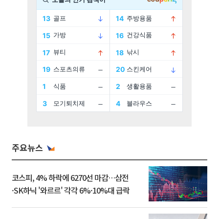
주요뉴스
코스피, 4% 하락에 6270선 마감…삼전
·SK하닉 '와르르' 각각 6%·10%대 급락