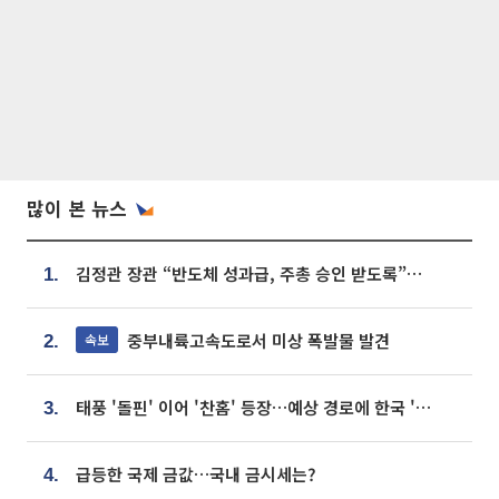
많이 본 뉴스
김정관 장관 “반도체 성과급, 주총 승인 받도록”…상법·자본시장법 개정 시사
1.
중부내륙고속도로서 미상 폭발물 발견
속보
2.
태풍 '돌핀' 이어 '찬홈' 등장…예상 경로에 한국 '한숨'
3.
급등한 국제 금값…국내 금시세는?
4.