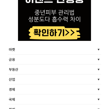
마켓
금융
부동산
산업
경제
국제