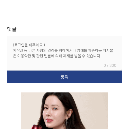
댓글
0 / 300