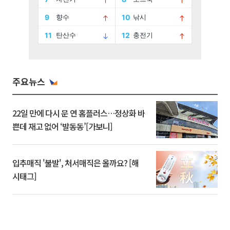
주요뉴스
22일 만에 다시 문 연 홈플러스…정상화 바
쁜데 재고 없어 ‘발동동’[가보니]
입추매직 '불발', 처서매직은 올까요? [해
시태그]