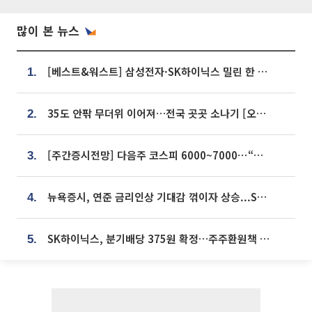
많이 본 뉴스
[베스트&워스트] 삼성전자·SK하이닉스 밀린 한 주…상상인증권은 85% 급등
1.
35도 안팎 무더위 이어져…전국 곳곳 소나기 [오늘 날씨]
2.
[주간증시전망] 다음주 코스피 6000~7000⋯“外人 수급은 정책이 변수”
3.
뉴욕증시, 연준 금리인상 기대감 꺾이자 상승...S&P500 사상 최고치 [종합]
4.
SK하이닉스, 분기배당 375원 확정…주주환원책 9월로 앞당겨 발표
5.