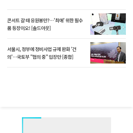
콘서트 갈 때 응원봉만?⋯'최애' 위한 필수
품 등장이오! [솔드아웃]
서울시, 정부에 정비사업 규제 완화 '건
의'⋯국토부 "협의 중" 입장만 [종합]