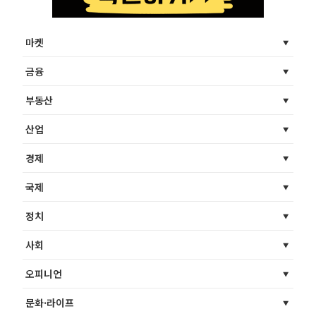
마켓
금융
부동산
산업
경제
국제
정치
사회
오피니언
문화·라이프