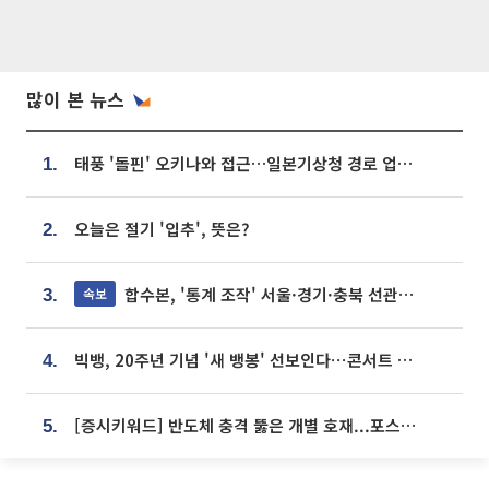
많이 본 뉴스
태풍 '돌핀' 오키나와 접근…일본기상청 경로 업데이트
1.
오늘은 절기 '입추', 뜻은?
2.
합수본, '통계 조작' 서울·경기·충북 선관위 등 추가 압수수색
속보
3.
빅뱅, 20주년 기념 '새 뱅봉' 선보인다⋯콘서트 앞두고 팝업 개최
4.
[증시키워드] 반도체 충격 뚫은 개별 호재...포스코퓨처엠·에코프로·한화솔루션 '눈길'
5.