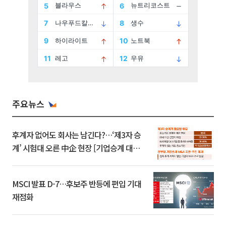
주요뉴스
후계자 없어도 회사는 남긴다?…‘제3자 승
계’ 시험대 오른 中企 현장 [기업승계 대전
환]
MSCI 발표 D-7…후보주 반등에 편입 기대
재점화