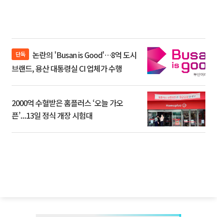
논란의 'Busan is Good'…8억 도시
단독
브랜드, 용산 대통령실 CI 업체가 수행
2000억 수혈받은 홈플러스 ‘오늘 가오
픈’...13일 정식 개장 시험대