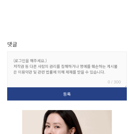
댓글
0 / 300