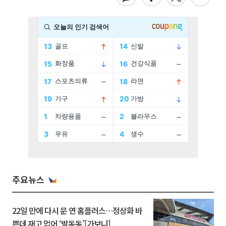
주요뉴스
22일 만에 다시 문 연 홈플러스…정상화 바
쁜데 재고 없어 ‘발동동’[가보니]