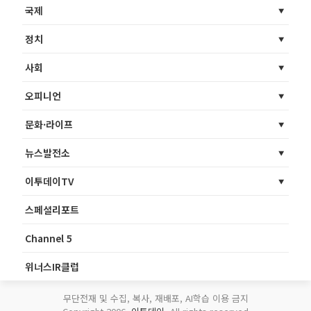
국제
정치
사회
오피니언
문화·라이프
뉴스발전소
이투데이TV
스페셜리포트
Channel 5
위너스IR클럽
무단전재 및 수집, 복사, 재배포, AI학습 이용 금지