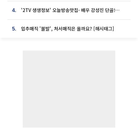
'2TV 생생정보' 오늘방송맛집- 배우 강성진 단골! 쌀국수ㆍ푸팟퐁 커리 맛집 '블○○○'
4.
입추매직 '불발', 처서매직은 올까요? [해시태그]
5.