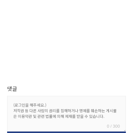
댓글
0 / 300