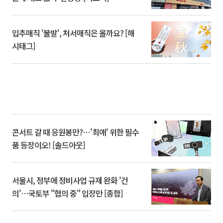
입추매직 '불발', 처서매직은 올까요? [해
시태그]
콘서트 갈 때 응원봉만?⋯'최애' 위한 필수
품 등장이오! [솔드아웃]
서울시, 정부에 정비사업 규제 완화 '건
의'⋯국토부 "협의 중" 입장만 [종합]