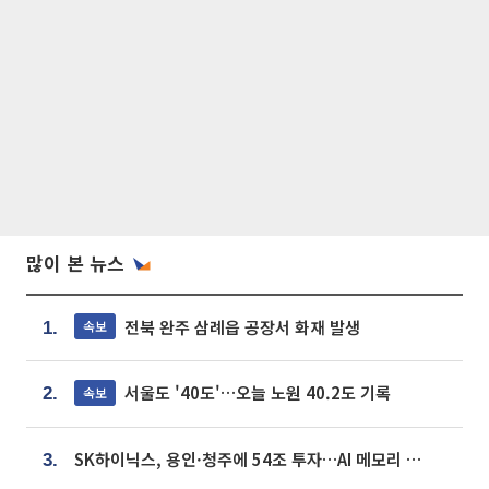
많이 본 뉴스
전북 완주 삼례읍 공장서 화재 발생
속보
1.
서울도 '40도'…오늘 노원 40.2도 기록
속보
2.
SK하이닉스, 용인·청주에 54조 투자…AI 메모리 생산기지 키운다
3.