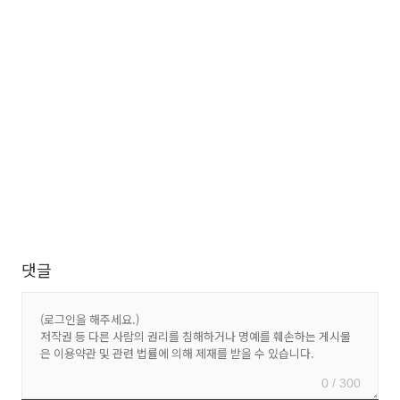
댓글
0 / 300