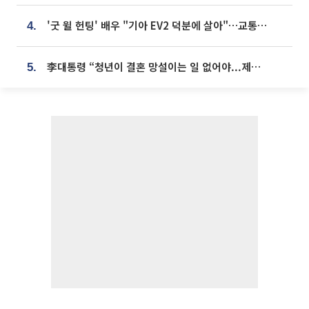
'굿 윌 헌팅' 배우 "기아 EV2 덕분에 살아"…교통사고 후 안전성 극찬
4.
李대통령 “청년이 결혼 망설이는 일 없어야...제도상 불이익 조사”
5.