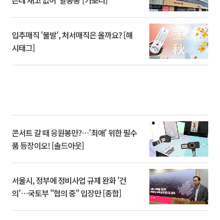
입추매직 '불발', 처서매직은 올까요? [해
시태그]
콘서트 갈 때 응원봉만?⋯'최애' 위한 필수
품 등장이오! [솔드아웃]
서울시, 정부에 정비사업 규제 완화 '건
의'⋯국토부 "협의 중" 입장만 [종합]