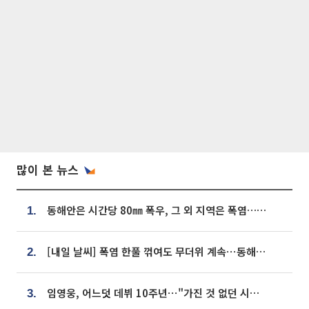
많이 본 뉴스
동해안은 시간당 80㎜ 폭우, 그 외 지역은 폭염…‘극과 극 날씨’
1.
[내일 날씨] 폭염 한풀 꺾여도 무더위 계속⋯동해안 이틀 연속 비
2.
임영웅, 어느덧 데뷔 10주년⋯"가진 것 없던 시절, 내 앞엔 20명의 팬뿐"
3.