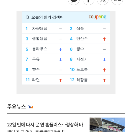
주요뉴스
22일 만에 다시 문 연 홈플러스…정상화 바
쁜데 재고 없어 ‘발동동’[가보니]