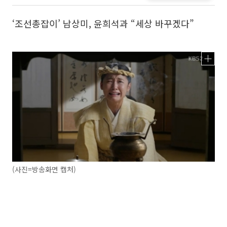
‘조선총잡이’ 남상미, 윤희석과 “세상 바꾸겠다”
(사진=방송화면 캡처)