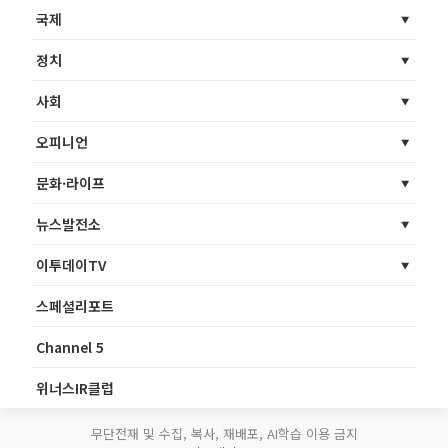
국제
정치
사회
오피니언
문화·라이프
뉴스발전소
이투데이TV
스페셜리포트
Channel 5
위너스IR클럽
무단전재 및 수집, 복사, 재배포, AI학습 이용 금지