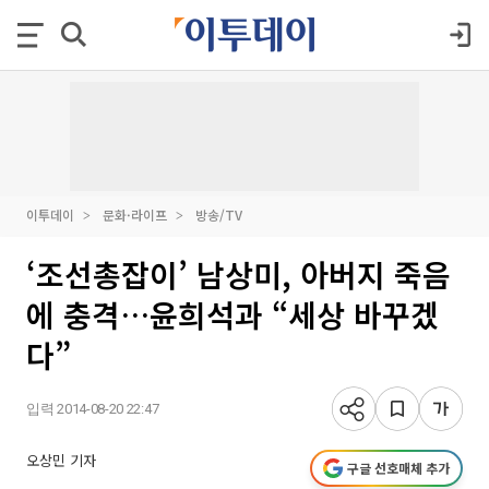
이투데이
문화·라이프
방송/TV
‘조선총잡이’ 남상미, 아버지 죽음
에 충격…윤희석과 “세상 바꾸겠
다”
입력 2014-08-20 22:47
오상민 기자
구글 선호매체 추가