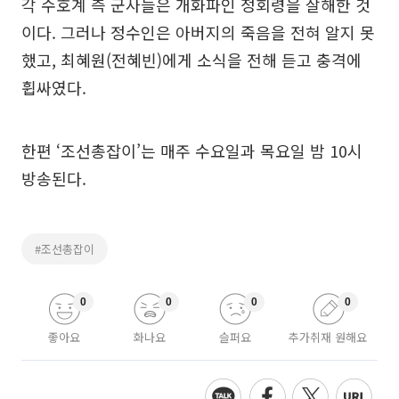
각 수호계 측 군사들은 개화파인 정회령을 살해한 것
이다. 그러나 정수인은 아버지의 죽음을 전혀 알지 못
했고, 최혜원(전혜빈)에게 소식을 전해 듣고 충격에
휩싸였다.
한편 ‘조선총잡이’는 매주 수요일과 목요일 밤 10시
방송된다.
#조선총잡이
0
0
0
0
좋아요
화나요
슬퍼요
추가취재 원해요