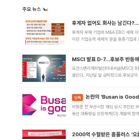
주요 뉴스
후계자 없어도 회사는 남긴다?…‘
후계자 부재 기업에 M&A·EBO 세제 
이던 기업승계 세제의 문을 동종기업과 
대신 M&A나 임직원 인수(EBO)를 통
늘
MSCI 발표 D-7…후보주 반등
모건스탠리캐피털인터내셔널(MSCI) 8
쏠린다. 지난달 말 급락장으로 후보군의
가능성과 지수 추종 자금 유입 기대가 
논란의 'Busan is Go
단독
박형준 전 부산시장 재임 당시 추진된 부산
용산 대통령실 상징체계(CI) 개발에 참
도시브랜드 사업이 공개 이후 시민 공감
2000억 수혈받은 홈플러스 ‘오늘