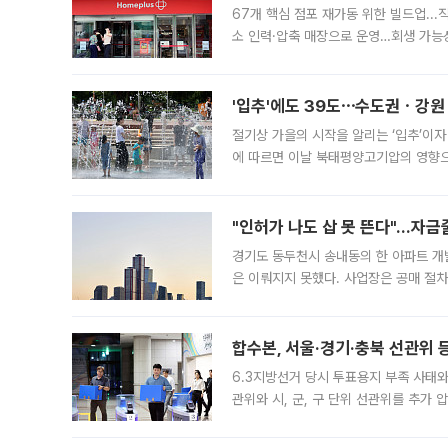
67개 핵심 점포 재가동 위한 빌드업..
소 인력·압축 매장으로 운영…회생 가능성
영업을 시작한다. 핵심 점포 67개에는 
'입추'에도 39도⋯수도권ㆍ강원
절기상 가을의 시작을 알리는 ‘입추’이자
에 따르면 이날 북태평양고기압의 영향으
도, 낮 최고기온은 31~39도로, 전국
"인허가 나도 삽 못 뜬다"…자금
경기도 동두천시 송내동의 한 아파트 개
은 이뤄지지 못했다. 사업장은 공매 절차
3차 공매까지 진행됐으나 모두 유찰됐다.
후
합수본, 서울·경기·충북 선관위 등
6.3지방선거 당시 투표용지 부족 사태
관위와 시, 군, 구 단위 선관위를 추가
부(김태훈 서울중앙지검 3차장검사)는 