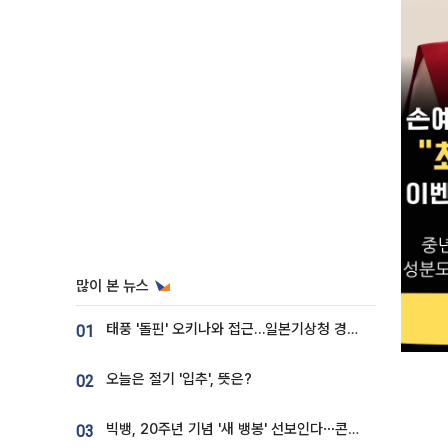
많이 본 뉴스
태풍 '돌핀' 오키나와 접근…일본기상청 경로 업데이트
01
오늘은 절기 '입추', 뜻은?
02
빅뱅, 20주년 기념 '새 뱅봉' 선보인다⋯콘서트 앞두고 팝업 개최
03