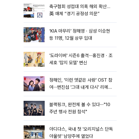
축구협회 성접대 의혹 해외 확산…
英 매체 “경기 공정성 의문”
‘KIA 마무리’ 정해영ㆍ삼성 이승현
등 11명, 12월 상무 입대
'도라이버' 시즌6 출격⋯홍진경ㆍ조
세호 '잡지 모델' 변신
정해인, '이런 엿같은 사랑' OST 참
여⋯변진섭 '그대 내게 다시' 리메이
크
블랙핑크, 완전체 볼 수 있다⋯"10
주년 행사 전원 참석"
아디다스, 국내 첫 '오리지널스 단독
아울렛' 남양주에 열었다