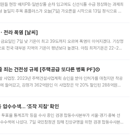
.직원들 현장 배치PB·일반상품 순차 입고에도 신선식품 수급 정상화는 과제최
 높일지 주목 홈플러스가 오늘(7일) 가오픈을 시작으로 13일 정식으로 재
직원들이 현장 배치되고, PB 상품과 함께 일반 상품 납품도 순차적으로 진행
ㆍ전라 폭염 [날씨]
 금요일인 7일 낮 기온이 최고 39도까지 오르며 폭염이 이어지겠다. 기상청
로 전국 대부분 지역의 기온이 평년보다 높겠다. 아침 최저기온은 22~27
 대부분 지역에 폭염특보가 발효된 가운데 최고체감온도는 35도 안팎까지 올라
줄 죄는 건전성 규제 [주택공급 또다른 병목 PF]①
발 사업장. 2023년 주택건설사업계획 승인을 받아 인허가를 마쳤지만 착공
에 들어갔고, 감정가 362억원인 이 사업장은 약 20% 할인된 288억원에
 현재는 4차 공매를 위한 조건 협의가 진행 중이다. 수도권의 주요 주거 배
 압수수색… ‘조작 지침’ 확인
와 투표율 통계조작 등을 수사 중인 검경 합동수사본부가 서울·경기·충북 선
 압수수색에 나섰다. 7일 국민참정권 침해 진상규명을 위한 검경 합동수사본
추가 증거 확보를 위해 중앙선관위, 서울시·경기도·충청북도 선관위, 김포시