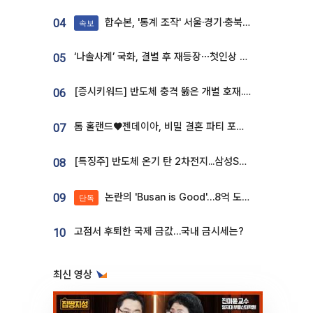
합수본, '통계 조작' 서울·경기·충북 선관위 등 추가 압수수색
04
속보
‘나솔사계’ 국화, 결별 후 재등장⋯첫인상 투표 휩쓸고 ‘인기녀’ 등극
05
[증시키워드] 반도체 충격 뚫은 개별 호재...포스코퓨처엠·에코프로·한화솔루션 '눈길'
06
톰 홀랜드♥젠데이아, 비밀 결혼 파티 포착⋯호텔 대관비만 9억
07
[특징주] 반도체 온기 탄 2차전지...삼성SDI, 장 초반 7% 넘게 껑충
08
논란의 'Busan is Good'…8억 도시브랜드, 용산 대통령실 CI 업체가 수행
09
단독
고점서 후퇴한 국제 금값…국내 금시세는?
10
최신 영상