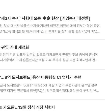
제3자 승계’ 시험대 오른 中企 현장 [기업승계 대전환]
지원 첫발 매수자 발굴·인수자금·거래망 이전은 여전히 과제 정부가 혈연 중심
장기근속 임직원 등 제3자에게 연다. 후계자를 찾지 못한 중소기업이 폐업
해 기술과 일자리를 남기도록 하겠다는 취지다. 다만 세금 감면만으로 거래를
에 편입 기대 재점화
월 정기 리뷰 발표가 일주일 앞으로 다가오면서 편출입 후보 종목에 관심이
 시가총액이 크게 흔들렸지만 저점 이후 주가가 상당 부분 회복되면서 편입
다시 부각되고 있다. 7일 금융투자업계에 따르면 MSCI는 한국시간으로 오는
od'…8억 도시브랜드, 용산 대통령실 CI 업체가 수행
시 도시브랜드 ‘Busan is Good’ 개발 사업의 수행기관이 윤석열 정부
여했던 디자인 전문업체 피앤(P&)인 것으로 확인됐다. 8억 원이 투입된 부산
 부족과 디자인 정체성 논란에 휩싸였던 만큼, 사업 선정 과정과 결과물에
 가오픈’...13일 정식 개장 시험대