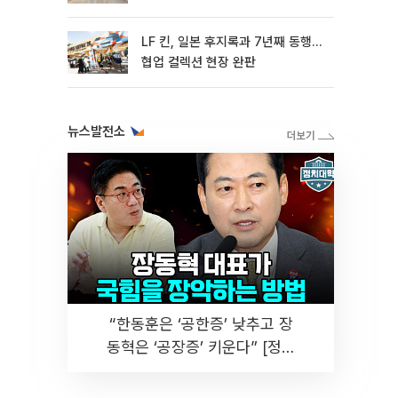
LF 킨, 일본 후지록과 7년째 동행…
협업 컬렉션 현장 완판
뉴스발전소
“한동훈은 ‘공한증’ 낮추고 장
동혁은 ‘공장증’ 키운다” [정치
대학]