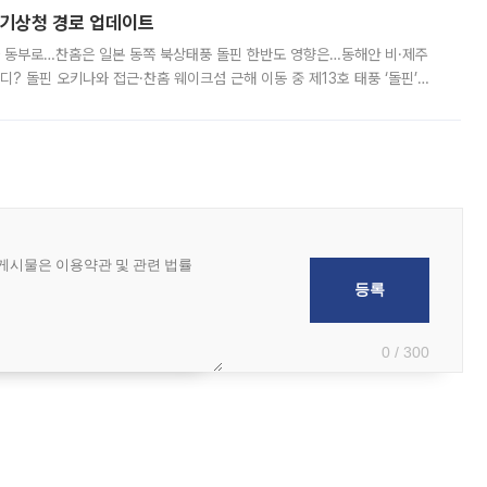
본기상청 경로 업데이트
국 동부로…찬홈은 일본 동쪽 북상태풍 돌핀 한반도 영향은…동해안 비·제주
디? 돌핀 오키나와 접근·찬홈 웨이크섬 근해 이동 중 제13호 태풍 ‘돌핀’이
 아마미 지방에 접근하고 있다. 돌핀은 오키나와 부근을 지난 뒤 동중국해
0 / 300