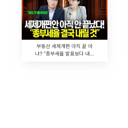
부동산 세제개편 아직 끝 아
냐? "종부세율 발표보다 내릴
것" 장기거주·양도세 전망 I 집
땅지성 I 김인만, 진미윤