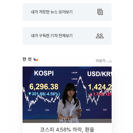
내가 저장한 뉴스 모아보기
내가 구독한 기자 전체보기
한 컷
코스피 4.58% 하락, 환율