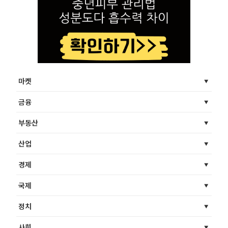
마켓
금융
부동산
산업
경제
국제
정치
사회