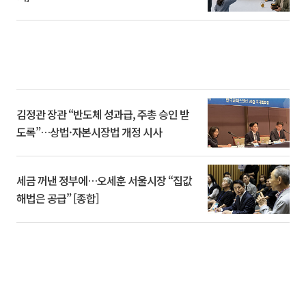
김정관 장관 “반도체 성과급, 주총 승인 받
도록”…상법·자본시장법 개정 시사
세금 꺼낸 정부에…오세훈 서울시장 “집값
해법은 공급” [종합]