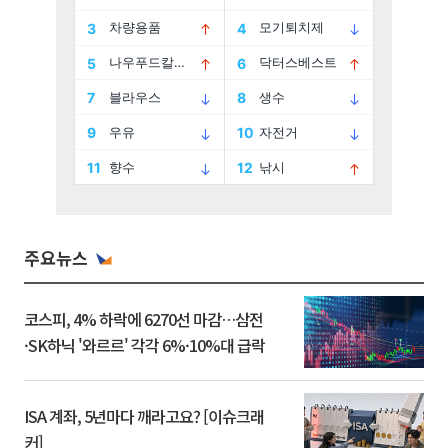
주요뉴스
코스피, 4% 하락에 6270선 마감…삼전
·SK하닉 '와르르' 각각 6%·10%대 급락
ISA 계좌, 5년마다 깨라고요? [이슈크래
커]