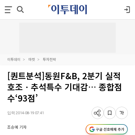
이투데이
마켓
투자전략
[퀀트분석]동원F&B, 2분기 실적
호조ㆍ추석특수 기대감… 종합점
수‘93점’
입력 2014-08-19 07:41
조승예 기자
구글 선호매체 추가