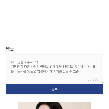
댓글
0 / 300