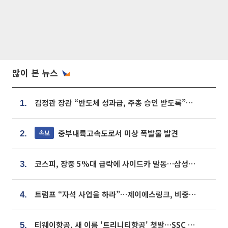
많이 본 뉴스
김정관 장관 “반도체 성과급, 주총 승인 받도록”…상법·자본시장법 개정 시사
1.
중부내륙고속도로서 미상 폭발물 발견
속보
2.
코스피, 장중 5%대 급락에 사이드카 발동…삼성·SK 동반 폭락
3.
트럼프 “자석 사업을 하라”…제이에스링크, 비중국 영구자석 공급망 구축 속도
4.
티웨이항공, 새 이름 '트리니티항공' 첫발…SSC 전략 본격화
5.