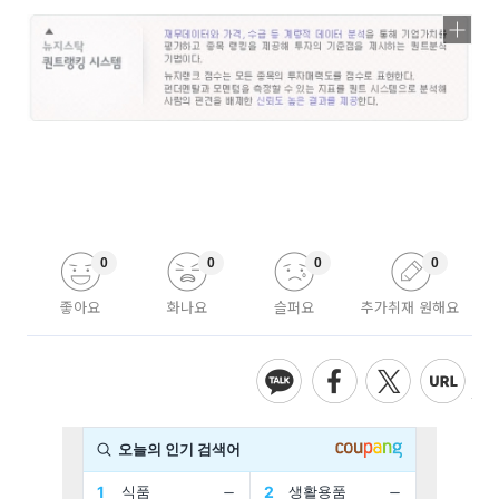
0
0
0
0
좋아요
화나요
슬퍼요
추가취재 원해요