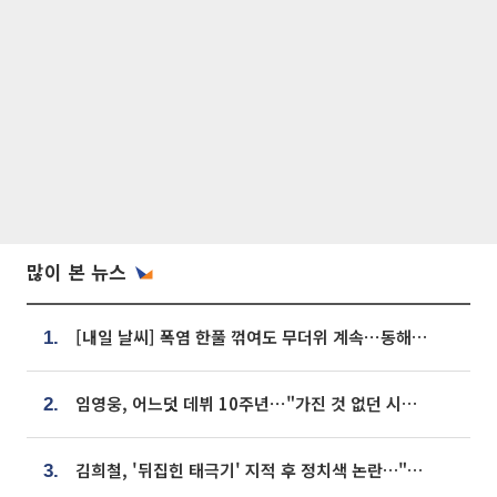
많이 본 뉴스
[내일 날씨] 폭염 한풀 꺾여도 무더위 계속⋯동해안 이틀 연속 비
1.
임영웅, 어느덧 데뷔 10주년⋯"가진 것 없던 시절, 내 앞엔 20명의 팬뿐"
2.
김희철, '뒤집힌 태극기' 지적 후 정치색 논란…"좌우 떠나 우리나라 국기"
3.