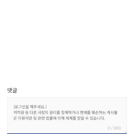
댓글
0 / 300