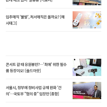
입추매직 '불발', 처서매직은 올까요? [해
시태그]
콘서트 갈 때 응원봉만?⋯'최애' 위한 필수
품 등장이오! [솔드아웃]
서울시, 정부에 정비사업 규제 완화 '건
의'⋯국토부 "협의 중" 입장만 [종합]