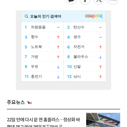
주요뉴스
22일 만에 다시 문 연 홈플러스…정상화 바
쁜데 재고 없어 ‘발동동’[가보니]