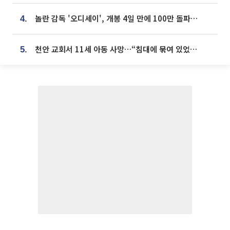
놀란 감독 '오디세이', 개봉 4일 만에 100만 돌파⋯'왕사남' 보다 빠르다
4.
천안 교회서 11세 아동 사망…“침대에 묶여 있었다” 진술 확보
5.