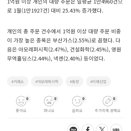
1억원 이상 개인의 대량 주문은 일평균 1만4960건으
로 1월(1만1927건) 대비 25.43% 증가했다.
개인의 총 주문 건수에서 1억원 이상 대량 주문 비중
이 가장 높은 종목은 부산가스(2.55%)로 꼽혔다. 다
음은 아모레퍼시픽(2.47%), 건설화학(2.45%), 영원
무역홀딩스(2.44%), 넥센(2.40%) 등이었다.
#거래소
#아모레퍼시픽
#동양
#미래산업
0
0
0
0
좋아요
화나요
슬퍼요
추가취재 원해요