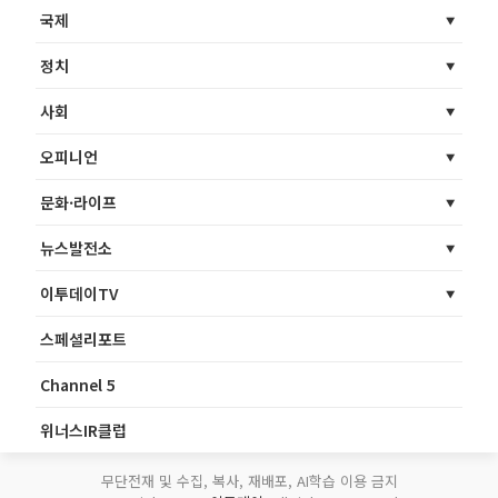
국제
정치
사회
오피니언
문화·라이프
뉴스발전소
이투데이TV
스페셜리포트
Channel 5
위너스IR클럽
무단전재 및 수집, 복사, 재배포, AI학습 이용 금지