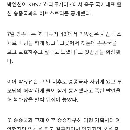
박잎선이 KBS2 '해피투게더3'에서 축구 국가대표 출
신 송종국과의 러브스토리를 공개했다.
7일 방송되는 '해피투게더3'에서 박잎선은 지인의 소
개로 미팅을 하게 됐고 "그곳에서 첫눈에 송종국을
보고 보호해주고 싶다고 느꼈다"고 첫만남을 회상했
다.
이어 박잎선은 그 날 이후로 송종국과 사귀게 됐고 부
모님의 허락 하에 둘이 함께 동거했다고 폭탄 발언을
해 녹화장을 발칵 뒤집어 놓았다.
또 송종국과 교제 이후 승승장구해 대형 기획사와 계
약했지만 임신을 하고 결혼하면서 연기자의 꿈을 포