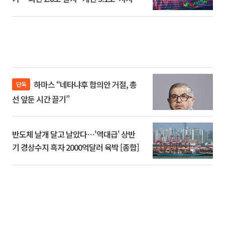
하마스 “네타냐후 합의안 거절, 총
단독
선 앞둔 시간 끌기”
반도체 날개 달고 날았다⋯'역대급' 상반
기 경상수지 흑자 2000억달러 육박 [종합]