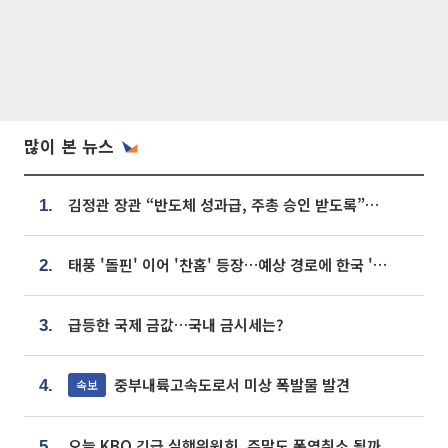
많이 본 뉴스
김정관 장관 “반도체 성과급, 주총 승인 받도록”…상법·자본시장법 개정 시사
1.
태풍 '돌핀' 이어 '찬홈' 등장…예상 경로에 한국 '한숨'
2.
급등한 국제 금값…국내 금시세는?
3.
중부내륙고속도로서 미상 폭발물 발견
속보
4.
오늘 KBO 긴급 실행위원회, 주말도 폭염취소 될까
5.