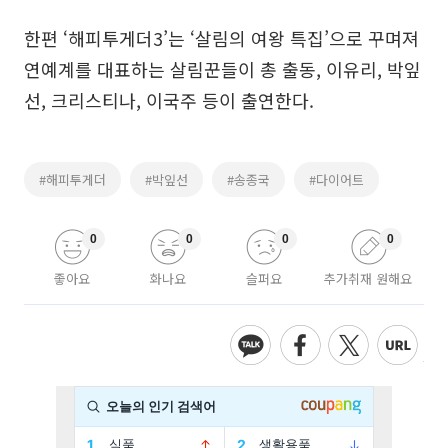
한편 ‘해피투게더3’는 ‘살림의 여왕 특집’으로 꾸며져
연예계를 대표하는 살림꾼들이 총 출동, 이유리, 박잎
선, 크리스티나, 이국주 등이 출연한다.
#해피투게더
#박잎선
#송종국
#다이어트
0
0
0
0
좋아요
화나요
슬퍼요
추가취재 원해요