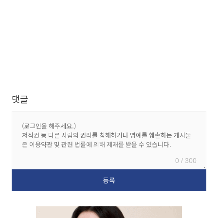
댓글
0 / 300