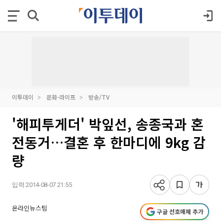
이투데이
문화·라이프
방송/TV
'해피투게더' 박잎선, 송종국과 혼
전동거…결혼 후 한마디에 9kg 감
량
입력 2014-08-07 21:55
온라인뉴스팀
구글 선호매체 추가