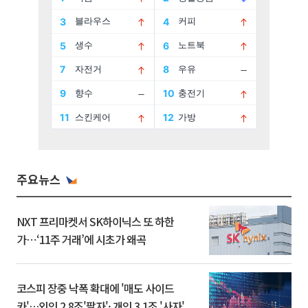
주요뉴스
NXT 프리마켓서 SK하이닉스 또 하한
가⋯‘11주 거래’에 시초가 왜곡
코스피 장중 낙폭 확대에 '매도 사이드
카'…외인 2.8조'팔자'· 개인 3.1조 '사자'