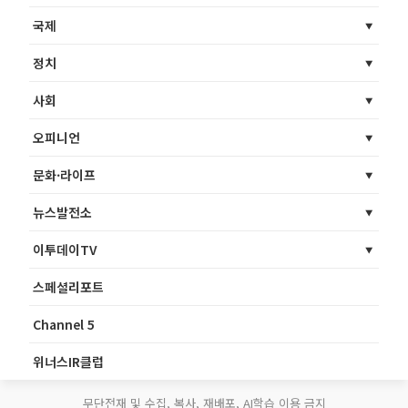
국제
정치
사회
오피니언
문화·라이프
뉴스발전소
이투데이TV
스페셜리포트
Channel 5
위너스IR클럽
무단전재 및 수집, 복사, 재배포, AI학습 이용 금지