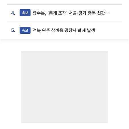
합수본, '통계 조작' 서울·경기·충북 선관위 등 추가 압수수색
속보
4.
전북 완주 삼례읍 공장서 화재 발생
속보
5.