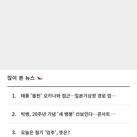
많이 본 뉴스
태풍 '돌핀' 오키나와 접근…일본기상청 경로 업데이트
1.
빅뱅, 20주년 기념 '새 뱅봉' 선보인다⋯콘서트 앞두고 팝업 개최
2.
오늘은 절기 '입추', 뜻은?
3.