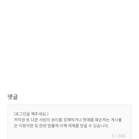
댓글
0 / 300