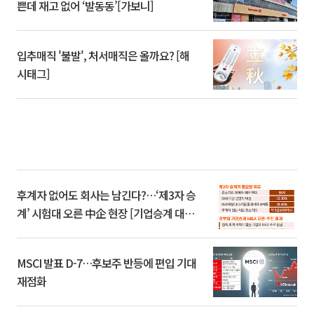
쁜데 재고 없어 ‘발동동’[가보니]
입추매직 '불발', 처서매직은 올까요? [해
시태그]
후계자 없어도 회사는 남긴다?…‘제3자 승
계’ 시험대 오른 中企 현장 [기업승계 대전
환]
MSCI 발표 D-7…후보주 반등에 편입 기대
재점화