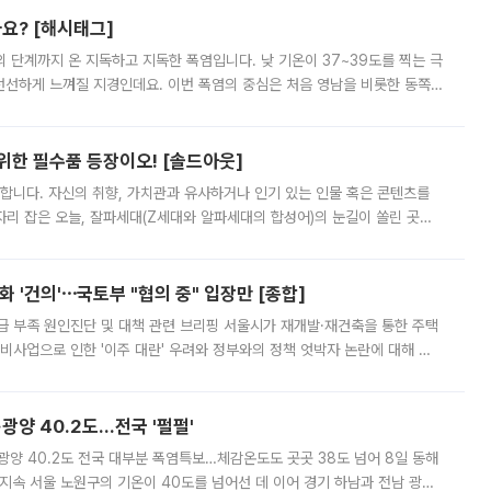
까요? [해시태그]
’의 단계까지 온 지독하고 지독한 폭염입니다. 낮 기온이 37~39도를 찍는 극
 선선하게 느껴질 지경인데요. 이번 폭염의 중심은 처음 영남을 비롯한 동쪽
 북서풍이 산맥을 넘어 영남 쪽으로 내려오면서 뜨겁고 건조해졌는데요.
 위한 필수품 등장이오! [솔드아웃]
합니다. 자신의 취향, 가치관과 유사하거나 인기 있는 인물 혹은 콘텐츠를
'가 자리 잡은 오늘, 잘파세대(Z세대와 알파세대의 합성어)의 눈길이 쏠린 곳은
리는 공연장. 응원봉만큼이나 눈에 띄는 게 있습니다. 공연이 시작되기
 '건의'⋯국토부 "협의 중" 입장만 [종합]
급 부족 원인진단 및 대책 관련 브리핑 서울시가 재개발·재건축을 통한 주택
비사업으로 인한 '이주 대란' 우려와 정부와의 정책 엇박자 논란에 대해 정
실장은 2031년까지 31만 가구 착공 목표에 차질이 없다는 입장이나,
·광양 40.2도…전국 '펄펄'
·광양 40.2도 전국 대부분 폭염특보…체감온도도 곳곳 38도 넘어 8일 동해
지속 서울 노원구의 기온이 40도를 넘어선 데 이어 경기 하남과 전남 광양