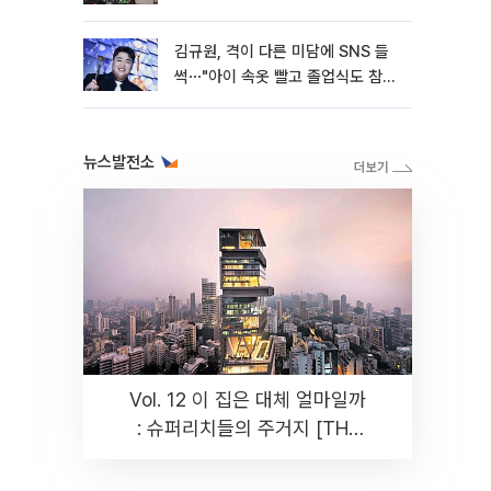
김규원, 격이 다른 미담에 SNS 들
썩⋯"아이 속옷 빨고 졸업식도 참
석"
뉴스발전소
Vol. 12 이 집은 대체 얼마일까
: 슈퍼리치들의 주거지 [THE
RARE]