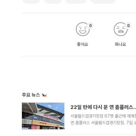
0
0
좋아요
화나요
주요 뉴스
22일 만에 다시 문 연 홈플러스
서울월드컵경기장점 67명 출근해 재개점 
연 홈플러스 서울월드컵경기장점. 7일 
우유, 과일 같은 신선식품이 차근차근 자