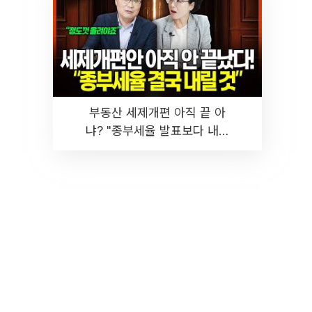
부동산 세제개편 아직 끝 아
냐? "종부세율 발표보다 내릴
것" 장기거주·양도세 전망 I 집
땅지성 I 김인만, 진미윤