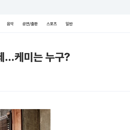
음악
공연/출판
스포츠
일반
화제…케미는 누구?