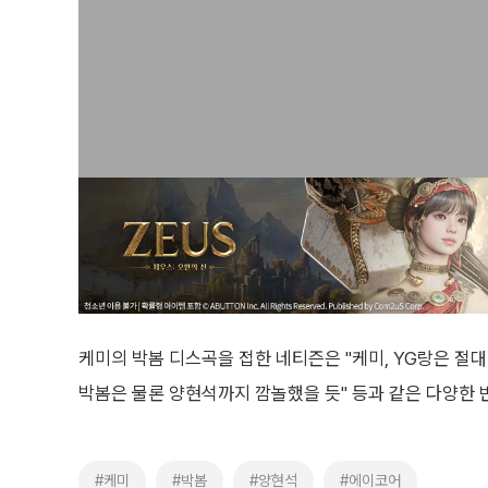
케미의 박봄 디스곡을 접한 네티즌은 "케미, YG랑은 절대 
박봄은 물론 양현석까지 깜놀했을 듯" 등과 같은 다양한 
#케미
#박봄
#양현석
#에이코어