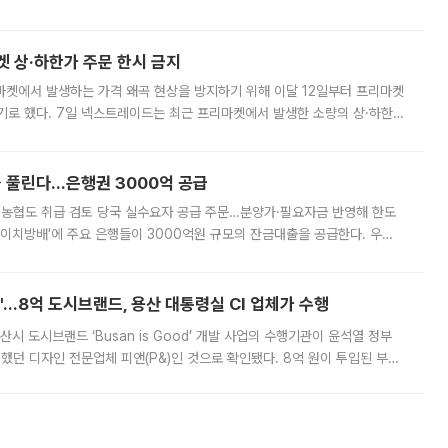
. 전국 대부분 지역에 폭염특보가 내려진 가운데 곳곳에서 39~40도 안팎
켓 상·하한가 주문 한시 금지
마켓에서 발생하는 가격 왜곡 현상을 방지하기 위해 이달 12일부터 프리마켓
기로 했다. 7일 넥스트레이드는 최근 프리마켓에서 발생한 소량의 상·하한
, 주문 오류로 인한 가격 급등락을 최소화하기 위한 비상 대응방안을 발표
 풀린다…은행권 3000억 공급
리·농협도 취급 검토 당국 실수요자 공급 주문…분양가·필요자금 반영해 한도
에이치방배’에 주요 은행들이 3000억원 규모의 잔금대출을 공급한다. 우리
하고 있어 향후 공급 규모가 늘어날 전망이다. 7일 금융권에 따르면 KB국
od'…8억 도시브랜드, 용산 대통령실 CI 업체가 수행
시 도시브랜드 ‘Busan is Good’ 개발 사업의 수행기관이 윤석열 정부
여했던 디자인 전문업체 피앤(P&)인 것으로 확인됐다. 8억 원이 투입된 부산
 부족과 디자인 정체성 논란에 휩싸였던 만큼, 사업 선정 과정과 결과물에