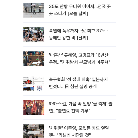
35도 안팎 무더위 이어져…전국 곳
곳 소나기 [오늘 날씨]
폭염에 폭우까지⋯낮 최고 37도ㆍ
동해안 강한 비 [날씨]
'나혼산' 류혜영, 고경표와 16년산
우정…"자취방서 부모님과 마주쳐"
축구협회 '성 접대 의혹' 일본까지
번졌다…日 심판 실명 공개
하하·스컬, 가뭄 속 밀양 '물 축제' 출
연…"출연료 전액 기부"
'차쥐뿔' 이준영, 포켓몬 카드 열혈
팬⋯"리셀러 처단할 것"