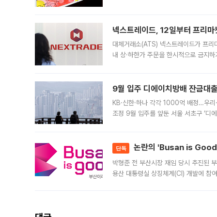
에서도 40도를 웃도는 기온이 관측됐다
의 극심한
넥스트레이드, 12일부터 프리마
대체거래소(ATS) 넥스트레이드가 프리
내 상·하한가 주문을 한시적으로 금지하
가 체결 사례와 관련해 설명자료를 내고
9월 입주 디에이치방배 잔금대출
KB·신한·하나 각각 1000억 배정…우
조정 9월 입주를 앞둔 서울 서초구 ‘디
은행과 NH농협은행도 대출 취급을 검토
민은행
논란의 'Busan is Go
단독
박형준 전 부산시장 재임 당시 추진된 부산
용산 대통령실 상징체계(CI) 개발에 참
도시브랜드 사업이 공개 이후 시민 공감