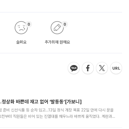
0
0
슬퍼요
추가취재 원해요
…정상화 바쁜데 재고 없어 ‘발동동’[가보니]
준비 신선식품 등 순차 입고…13일 정식 개장 목표 22일 만에 다시 문을
오전부터 직원들은 비어 있는 진열대를 채우느라 바쁘게 움직였다. 계란과
리를 잡기 시작했지만, 매장 곳곳엔 여전히 텅 빈 매대가 먼저 눈에 들어왔