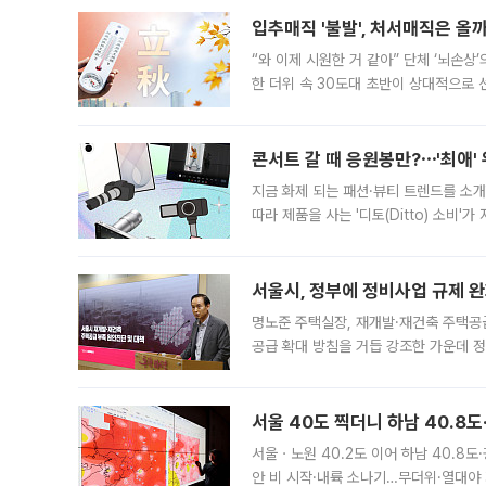
입추매직 '불발', 처서매직은 올
“와 이제 시원한 거 같아” 단체 ‘뇌손상
한 더위 속 30도대 초반이 상대적으로
지역에 있었습니다. 7월 말에는 서풍과
콘서트 갈 때 응원봉만?⋯'최애'
지금 화제 되는 패션·뷰티 트렌드를 소개
따라 제품을 사는 '디토(Ditto) 소비
어디일까요? 아이돌 콘서트 시작을 기다
서울시, 정부에 정비사업 규제 완화
명노준 주택실장, 재개발·재건축 주택공
공급 확대 방침을 거듭 강조한 가운데 정
면 반박하고 나섰다. 명노준 서울시 주택
서울 40도 찍더니 하남 40.8도
서울ㆍ노원 40.2도 이어 하남 40.8도
안 비 시작·내륙 소나기…무더위·열대야 