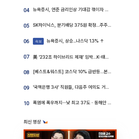
뉴욕증시, 연준 금리인상 기대감 꺾이자 상승...S&P500 사상 최고치 [종합]
04
SK하이닉스, 분기배당 375원 확정…주주환원책 9월로 앞당겨 발표
05
뉴욕증시, 상승...나스닥 1.3% ↑
06
속보
07
美 ‘232조 하이브리드 제재’ 임박…K-태양광, 불확실성 털고 날개 다나
[베스트&워스트] 코스닥 10% 급반등…본느, 최대주주 변경 기대에 270% 폭등
08
'국책은행 3사' 직원들, 다음주 여의도 거리 나서는 까닭은
09
폭염에 폭우까지⋯낮 최고 37도ㆍ동해안 강한 비 [날씨]
10
최신 영상