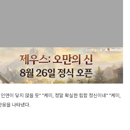
인연이 닿지 않을 듯" "케미, 정말 확실한 힙합 정신이네" "케미,
반응을 나타냈다.