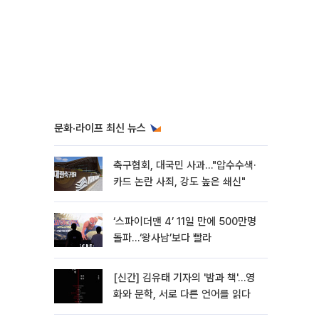
문화·라이프 최신 뉴스
축구협회, 대국민 사과…"압수수색·
카드 논란 사죄, 강도 높은 쇄신"
‘스파이더맨 4’ 11일 만에 500만명
돌파…‘왕사남’보다 빨라
[신간] 김유태 기자의 '밤과 책'…영
화와 문학, 서로 다른 언어를 읽다