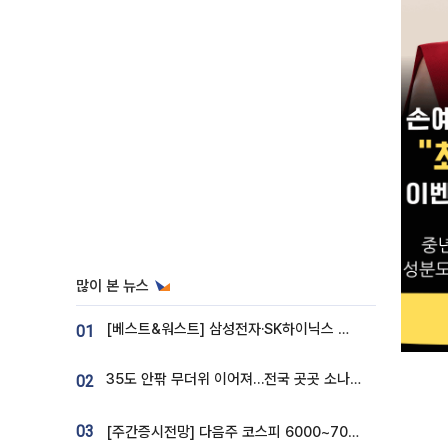
많이 본 뉴스
[베스트&워스트] 삼성전자·SK하이닉스 밀린 한 주…상상인증권은 85% 급등
01
35도 안팎 무더위 이어져…전국 곳곳 소나기 [오늘 날씨]
02
03
[주간증시전망] 다음주 코스피 6000~7000⋯“外人 수급은 정책이 변수”