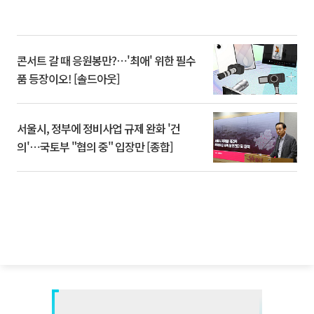
콘서트 갈 때 응원봉만?⋯'최애' 위한 필수
품 등장이오! [솔드아웃]
서울시, 정부에 정비사업 규제 완화 '건
의'⋯국토부 "협의 중" 입장만 [종합]