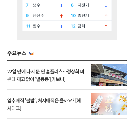
주요뉴스
22일 만에 다시 문 연 홈플러스…정상화 바
쁜데 재고 없어 ‘발동동’[가보니]
입추매직 '불발', 처서매직은 올까요? [해
시태그]