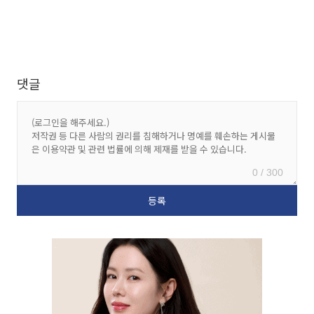
댓글
0 / 300