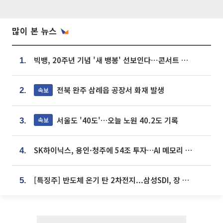
많이 본 뉴스
빅뱅, 20주년 기념 '새 뱅봉' 선보인다⋯콘서트 앞두고 팝업 개최
1.
전북 완주 삼례읍 공장서 화재 발생
속보
2.
서울도 '40도'…오늘 노원 40.2도 기록
속보
3.
SK하이닉스, 용인·청주에 54조 투자…AI 메모리 생산기지 키운다
4.
[특징주] 반도체 온기 탄 2차전지...삼성SDI, 장 초반 7% 넘게 껑충
5.