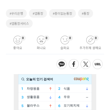
#우리은행
#앱통장
#종이없는통장
#통장
#앱통장서비스
0
0
0
0
좋아요
화나요
슬퍼요
추가취재 원해요