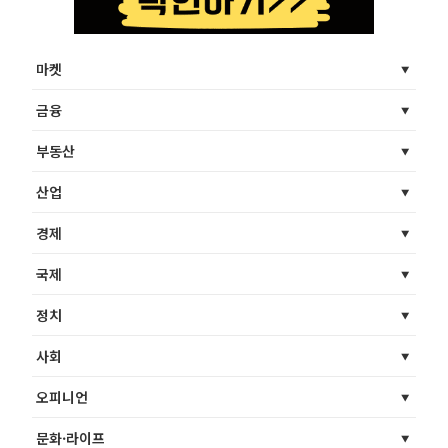
마켓
금융
부동산
산업
경제
국제
정치
사회
오피니언
문화·라이프