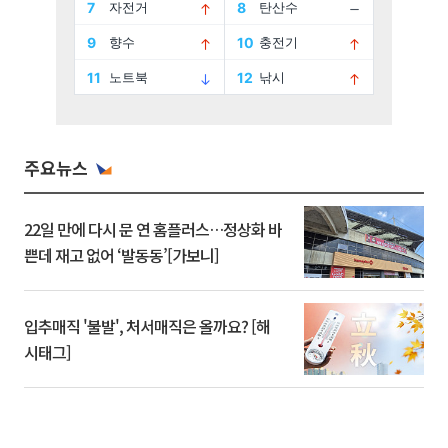
주요뉴스
22일 만에 다시 문 연 홈플러스…정상화 바
쁜데 재고 없어 ‘발동동’[가보니]
입추매직 '불발', 처서매직은 올까요? [해
시태그]