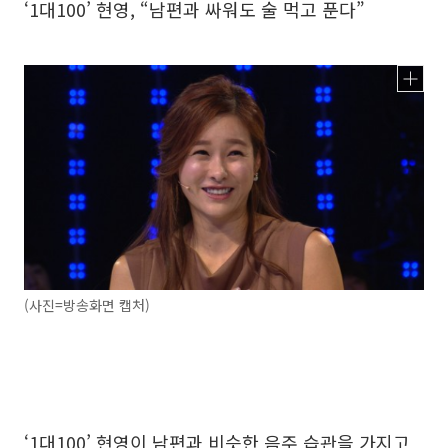
‘1대100’ 현영, “남편과 싸워도 술 먹고 푼다”
(사진=방송화면 캡처)
‘1대100’ 현영이 남편과 비슷한 음주 습관을 가지고