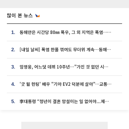
많이 본 뉴스
동해안은 시간당 80㎜ 폭우, 그 외 지역은 폭염…‘극과 극 날씨’
1.
[내일 날씨] 폭염 한풀 꺾여도 무더위 계속⋯동해안 이틀 연속 비
2.
임영웅, 어느덧 데뷔 10주년⋯"가진 것 없던 시절, 내 앞엔 20명의 팬뿐"
3.
'굿 윌 헌팅' 배우 "기아 EV2 덕분에 살아"…교통사고 후 안전성 극찬
4.
李대통령 “청년이 결혼 망설이는 일 없어야...제도상 불이익 조사”
5.