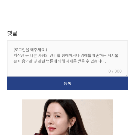
댓글
0 / 300