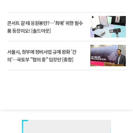
콘서트 갈 때 응원봉만?⋯'최애' 위한 필수
품 등장이오! [솔드아웃]
서울시, 정부에 정비사업 규제 완화 '건
의'⋯국토부 "협의 중" 입장만 [종합]