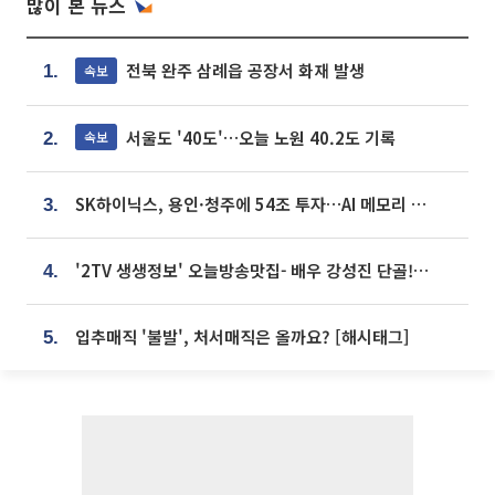
많이 본 뉴스
전북 완주 삼례읍 공장서 화재 발생
속보
1.
서울도 '40도'…오늘 노원 40.2도 기록
속보
2.
SK하이닉스, 용인·청주에 54조 투자…AI 메모리 생산기지 키운다
3.
'2TV 생생정보' 오늘방송맛집- 배우 강성진 단골! 쌀국수ㆍ푸팟퐁 커리 맛집 '블○○○'
4.
입추매직 '불발', 처서매직은 올까요? [해시태그]
5.