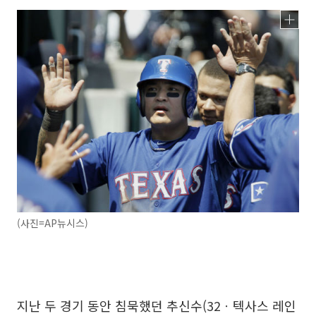
(사진=AP뉴시스)
지난 두 경기 동안 침묵했던 추신수(32ㆍ텍사스 레인