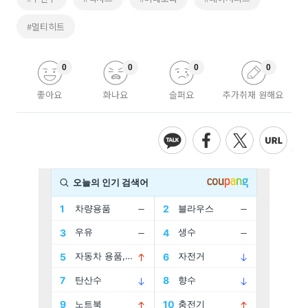
#멀티히트
0
0
0
0
좋아요
화나요
슬퍼요
추가취재 원해요