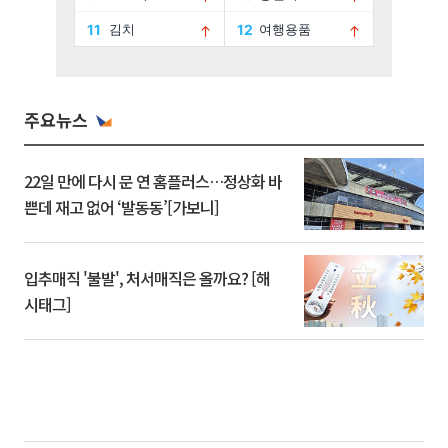
주요뉴스
22일 만에 다시 문 연 홈플러스…정상화 바
쁜데 재고 없어 ‘발동동’[가보니]
입추매직 '불발', 처서매직은 올까요? [해
시태그]