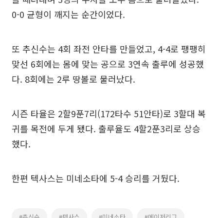
0-0 균형이 깨지는 순간이었다.
또 추신수는 4회 좌전 안타를 만들었고, 4-4로 팽팽히
맞선 6회에는 몸에 맞는 공으로 3연속 출루에 성공했
다. 8회에는 2루 땅볼로 물러났다.
시즌 타율은 2할9푼7리(172타수 51안타)로 3할대 복
귀를 목전에 두게 됐다. 출루율도 4할2푼3리로 상승
했다.
한편 텍사스는 미네소타에 5-4 승리를 거뒀다.
#추신수
#텍사스
#미네소타
#메이저리그