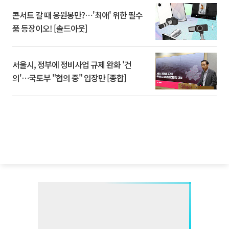
콘서트 갈 때 응원봉만?⋯'최애' 위한 필수
품 등장이오! [솔드아웃]
서울시, 정부에 정비사업 규제 완화 '건
의'⋯국토부 "협의 중" 입장만 [종합]