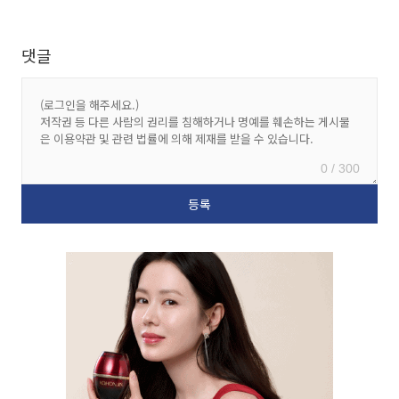
댓글
0 / 300