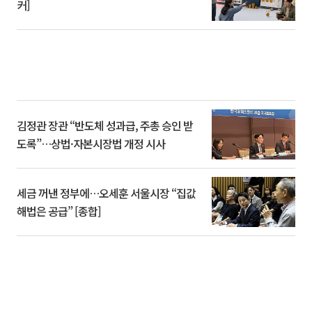
커]
김정관 장관 “반도체 성과급, 주총 승인 받
도록”…상법·자본시장법 개정 시사
세금 꺼낸 정부에…오세훈 서울시장 “집값
해법은 공급” [종합]