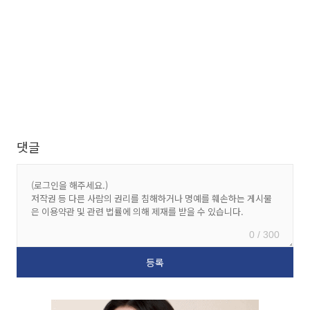
댓글
0 / 300