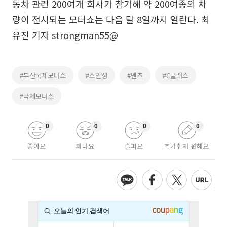
동차 관련 200여개 회사가 참가해 약 200여종의 차
량이 전시되는 모터쇼는 다음 달 8일까지 열린다. 최
유진 기자 strongman55@
#부산국제모터쇼
#조인성
#벤츠
#C클래스
#국제모터쇼
0
0
0
0
좋아요
화나요
슬퍼요
추가취재 원해요