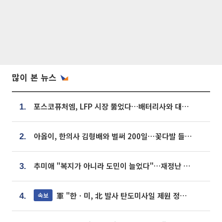
많이 본 뉴스
포스코퓨처엠, LFP 시장 뚫었다…배터리사와 대규모 장기 공급 합의
1.
아옳이, 한의사 김형배와 벌써 200일⋯꽃다발 들고 "프러포즈 아냐"
2.
추미애 "복지가 아니라 도민이 늘었다"…재정난 책임론 정면돌파
3.
軍 "한ㆍ미, 北 발사 탄도미사일 제원 정밀분석 중"
속보
4.