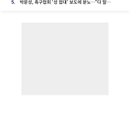
박문성, 축구협회 '성 접대' 보도에 분노…"다 말아먹으려고 작정했나"
5.