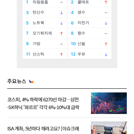
주요뉴스
코스피, 4% 하락에 6270선 마감…삼전
·SK하닉 '와르르' 각각 6%·10%대 급락
ISA 계좌, 5년마다 깨라고요? [이슈크래