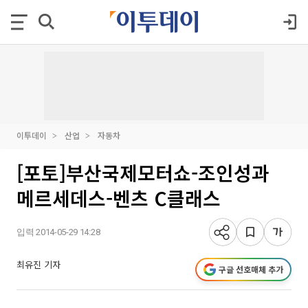
이투데이
산업
자동차
[포토]부산국제모터쇼-조인성과
메르세데스-벤츠 C클래스
입력 2014-05-29 14:28
최유진 기자
구글 선호매체 추가