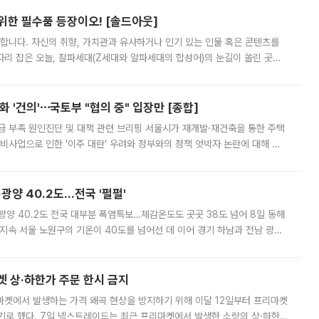
 위한 필수품 등장이오! [솔드아웃]
합니다. 자신의 취향, 가치관과 유사하거나 인기 있는 인물 혹은 콘텐츠를
'가 자리 잡은 오늘, 잘파세대(Z세대와 알파세대의 합성어)의 눈길이 쏠린 곳은
리는 공연장. 응원봉만큼이나 눈에 띄는 게 있습니다. 공연이 시작되기
 '건의'⋯국토부 "협의 중" 입장만 [종합]
급 부족 원인진단 및 대책 관련 브리핑 서울시가 재개발·재건축을 통한 주택
비사업으로 인한 '이주 대란' 우려와 정부와의 정책 엇박자 논란에 대해 정
실장은 2031년까지 31만 가구 착공 목표에 차질이 없다는 입장이나,
·광양 40.2도…전국 '펄펄'
·광양 40.2도 전국 대부분 폭염특보…체감온도도 곳곳 38도 넘어 8일 동해
지속 서울 노원구의 기온이 40도를 넘어선 데 이어 경기 하남과 전남 광양
. 전국 대부분 지역에 폭염특보가 내려진 가운데 곳곳에서 39~40도 안팎
켓 상·하한가 주문 한시 금지
마켓에서 발생하는 가격 왜곡 현상을 방지하기 위해 이달 12일부터 프리마켓
기로 했다. 7일 넥스트레이드는 최근 프리마켓에서 발생한 소량의 상·하한