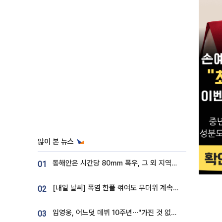
많이 본 뉴스
동해안은 시간당 80㎜ 폭우, 그 외 지역은 폭염…‘극과 극 날씨’
01
[내일 날씨] 폭염 한풀 꺾여도 무더위 계속⋯동해안 이틀 연속 비
02
임영웅, 어느덧 데뷔 10주년⋯"가진 것 없던 시절, 내 앞엔 20명의 팬뿐"
03