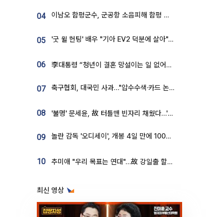
이남오 함평군수, 군공항 소음피해 함평 보상 요구
04
'굿 윌 헌팅' 배우 "기아 EV2 덕분에 살아"…교통사고 후 안전성 극찬
05
06
李대통령 “청년이 결혼 망설이는 일 없어야...제도상 불이익 조사”
축구협회, 대국민 사과…"압수수색·카드 논란 사죄, 강도 높은 쇄신"
07
08
'불명' 문세윤, 故 터틀맨 빈자리 채웠다…'거북이' 눈물의 최종 우승
놀란 감독 '오디세이', 개봉 4일 만에 100만 돌파⋯'왕사남' 보다 빠르다
09
10
추미애 "우리 목표는 연대"…故 강일출 할머니 흉상 제막
최신 영상