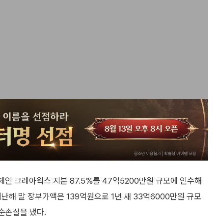
인 크레아웍스 지분 87.5%를 47억5200만원 규모에 인수해
해 말 장부가액은 139억원으로 1년 새 33억6000만원 규모
순손실을 냈다.