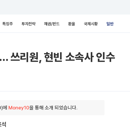
특징주
투자전략
채권/펀드
환율
국제시황
일반
’… 쓰리원, 현빈 소속사 인수
0)에
Money10
을 통해 소개 되었습니다.
포석