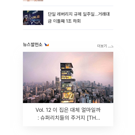
까지 튼튼”
단일 레버리지 규제 일주일…거래대
금 이틀째 1조 하회
뉴스발전소
Vol. 12 이 집은 대체 얼마일까
: 슈퍼리치들의 주거지 [THE
RARE]