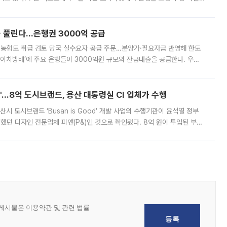
, 주문 오류로 인한 가격 급등락을 최소화하기 위한 비상 대응방안을 발표
 풀린다…은행권 3000억 공급
리·농협도 취급 검토 당국 실수요자 공급 주문…분양가·필요자금 반영해 한도
에이치방배’에 주요 은행들이 3000억원 규모의 잔금대출을 공급한다. 우리
하고 있어 향후 공급 규모가 늘어날 전망이다. 7일 금융권에 따르면 KB국
od'…8억 도시브랜드, 용산 대통령실 CI 업체가 수행
시 도시브랜드 ‘Busan is Good’ 개발 사업의 수행기관이 윤석열 정부
여했던 디자인 전문업체 피앤(P&)인 것으로 확인됐다. 8억 원이 투입된 부산
 부족과 디자인 정체성 논란에 휩싸였던 만큼, 사업 선정 과정과 결과물에