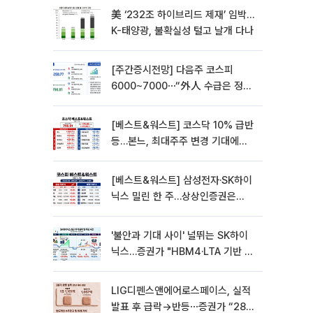
美 ‘232조 하이브리드 제재’ 임박…
K-태양광, 불확실성 털고 날개 다나
[주간증시전망] 다음주 코스피
6000~7000⋯“外人 수급은 정책
이 변수”
[베스트&워스트] 코스닥 10% 급반
등…본느, 최대주주 변경 기대에
270% 폭등
[베스트&워스트] 삼성전자·SK하이
닉스 밀린 한 주…상상인증권은
85% 급등
'불안과 기대 사이' 널뛰는 SK하이
닉스…증권가 "HBM4·LTA 기반 펀
터멘털 견고"
LIG디펜스앤에어로스페이스, 실적
발표 후 급락→반등⋯증권가 “28년