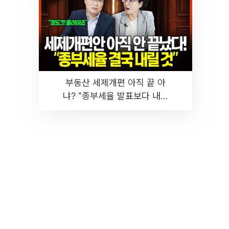
부동산 세제개편 아직 끝 아
냐? "종부세율 발표보다 내릴
것" 장기거주·양도세 전망 I 집
땅지성 I 김인만, 진미윤