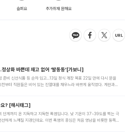
슬퍼요
추가취재 원해요
…정상화 바쁜데 재고 없어 ‘발동동’[가보니]
준비 신선식품 등 순차 입고…13일 정식 개장 목표 22일 만에 다시 문을
오전부터 직원들은 비어 있는 진열대를 채우느라 바쁘게 움직였다. 계란과
리를 잡기 시작했지만, 매장 곳곳엔 여전히 텅 빈 매대가 먼저 눈에 들어왔
까요? [해시태그]
’의 단계까지 온 지독하고 지독한 폭염입니다. 낮 기온이 37~39도를 찍는 극
 선선하게 느껴질 지경인데요. 이번 폭염의 중심은 처음 영남을 비롯한 동쪽
 북서풍이 산맥을 넘어 영남 쪽으로 내려오면서 뜨겁고 건조해졌는데요.