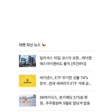
마켓 최신 뉴스
딜리셔스 10일 코스닥 상장…케이앤
에스아이앤씨도 출격 [주간IPO]
바이낸스, ETF 무기한 선물 74%
장악…한국 레버리지 ETF 거래 급
증 [e가상자산]
SK하이닉스, 분기배당 375원 확
정…주주환원책 9월로 앞당겨 발표