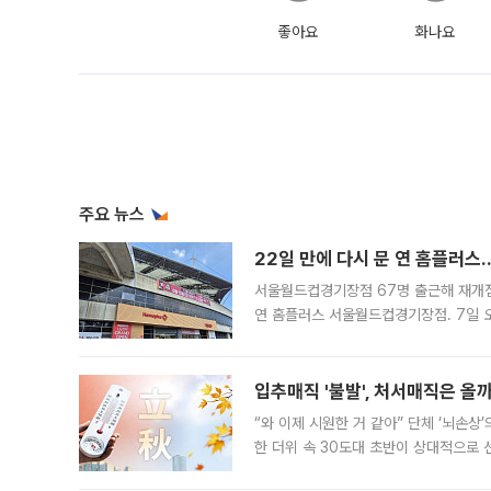
좋아요
화나요
주요 뉴스
22일 만에 다시 문 연 홈플러스
서울월드컵경기장점 67명 출근해 재개점 
연 홈플러스 서울월드컵경기장점. 7일 
우유, 과일 같은 신선식품이 차근차근 자
입추매직 '불발', 처서매직은 올
“와 이제 시원한 거 같아” 단체 ‘뇌손상
한 더위 속 30도대 초반이 상대적으로
지역에 있었습니다. 7월 말에는 서풍과