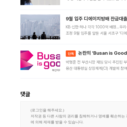
가 체결 사례와 관련해 설명자료를 내고
9월 입주 디에이치방배 잔금대출
KB·신한·하나 각각 1000억 배정…우
조정 9월 입주를 앞둔 서울 서초구 ‘디
은행과 NH농협은행도 대출 취급을 검토
민은행
논란의 'Busan is Go
단독
박형준 전 부산시장 재임 당시 추진된 부산
용산 대통령실 상징체계(CI) 개발에 참
도시브랜드 사업이 공개 이후 시민 공감
댓글