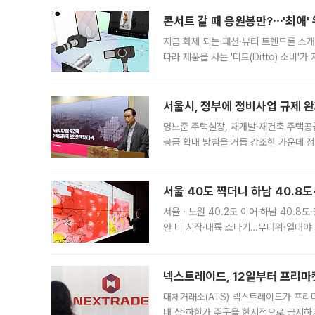
콘서트 갈 때 응원봉만?⋯'최애'
지금 화제 되는 패션·뷰티 트렌드를 소개
따라 제품을 사는 '디토(Ditto) 소비
어디일까요? 아이돌 콘서트 시작을 기다
서울시, 정부에 정비사업 규제 완화
명노준 주택실장, 재개발·재건축 주택공
공급 확대 방침을 거듭 강조한 가운데 정
면 반박하고 나섰다. 명노준 서울시 주택
서울 40도 찍더니 하남 40.8도
서울ㆍ노원 40.2도 이어 하남 40.8도
안 비 시작·내륙 소나기…무더위·열대야 
에서도 40도를 웃도는 기온이 관측됐다
의 극심한
넥스트레이드, 12일부터 프리마
대체거래소(ATS) 넥스트레이드가 프리
내 상·하한가 주문을 한시적으로 금지하