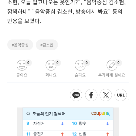
소현, 오늘 입고나오는 옷인가?", "음악중심 김소현,
깜찍하네" "음악중심 김소현, 방송에서 봐요" 등의
반응을 보였다.
#음악중심
#김소현
0
0
0
0
좋아요
화나요
슬퍼요
추가취재 원해요