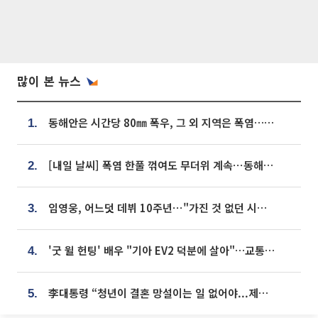
많이 본 뉴스
동해안은 시간당 80㎜ 폭우, 그 외 지역은 폭염…‘극과 극 날씨’
1.
[내일 날씨] 폭염 한풀 꺾여도 무더위 계속⋯동해안 이틀 연속 비
2.
임영웅, 어느덧 데뷔 10주년⋯"가진 것 없던 시절, 내 앞엔 20명의 팬뿐"
3.
'굿 윌 헌팅' 배우 "기아 EV2 덕분에 살아"…교통사고 후 안전성 극찬
4.
李대통령 “청년이 결혼 망설이는 일 없어야...제도상 불이익 조사”
5.