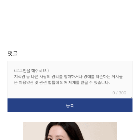
댓글
0 / 300