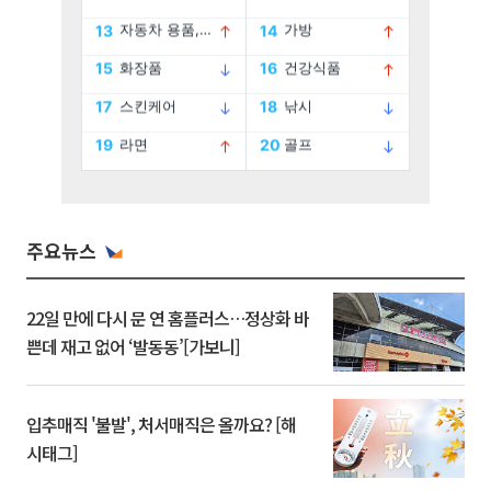
주요뉴스
22일 만에 다시 문 연 홈플러스…정상화 바
쁜데 재고 없어 ‘발동동’[가보니]
입추매직 '불발', 처서매직은 올까요? [해
시태그]