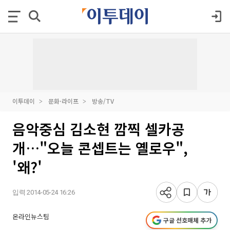
이투데이
문화·라이프
방송/TV
음악중심 김소현 깜찍 셀카공
개…"오늘 콘셉트는 옐로우",
'왜?'
입력 2014-05-24 16:26
온라인뉴스팀
구글 선호매체 추가