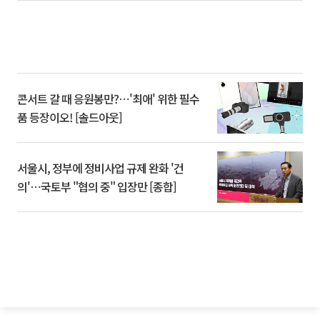
콘서트 갈 때 응원봉만?⋯'최애' 위한 필수
품 등장이오! [솔드아웃]
서울시, 정부에 정비사업 규제 완화 '건
의'⋯국토부 "협의 중" 입장만 [종합]