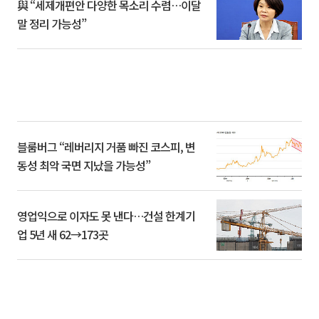
與 “세제개편안 다양한 목소리 수렴…이달
말 정리 가능성”
블룸버그 “레버리지 거품 빠진 코스피, 변
동성 최악 국면 지났을 가능성”
영업익으로 이자도 못 낸다…건설 한계기
업 5년 새 62→173곳