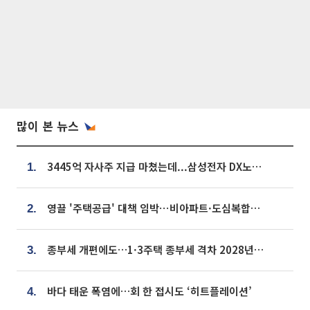
많이 본 뉴스
3445억 자사주 지급 마쳤는데...삼성전자 DX노조, 뒤늦은 '떼쓰기 집회'
1.
영끌 '주택공급' 대책 임박⋯비아파트·도심복합까지 총동원
2.
종부세 개편에도…1·3주택 종부세 격차 2028년부터 확대
3.
바다 태운 폭염에…회 한 접시도 ‘히트플레이션’
4.