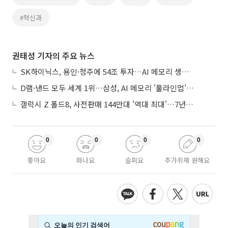
#혁신과
권태성 기자의 주요 뉴스
SK하이닉스, 용인·청주에 54조 투자…AI 메모리 생산기지 키운다
D램·낸드 모두 세계 1위…삼성, AI 메모리 '풀라인업'으로 승부
갤럭시 Z 폴드8, 사전판매 144만대 '역대 최대'…7년만에 갤노트10 기록 넘어
0
0
0
0
좋아요
화나요
슬퍼요
추가취재 원해요