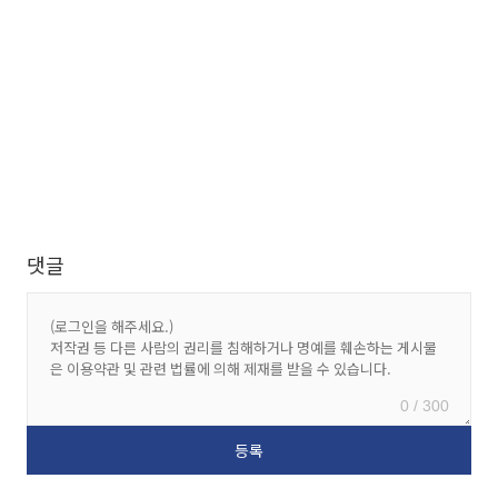
댓글
0 / 300