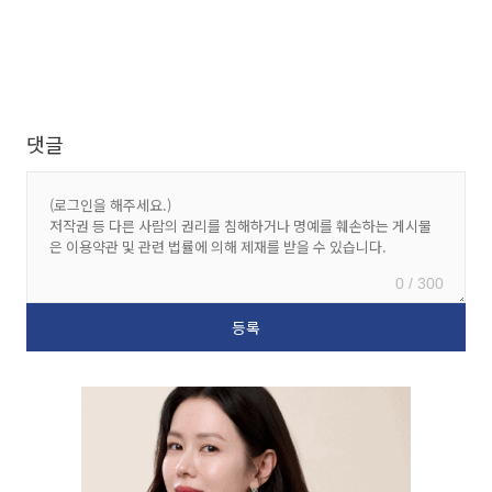
댓글
0 / 300