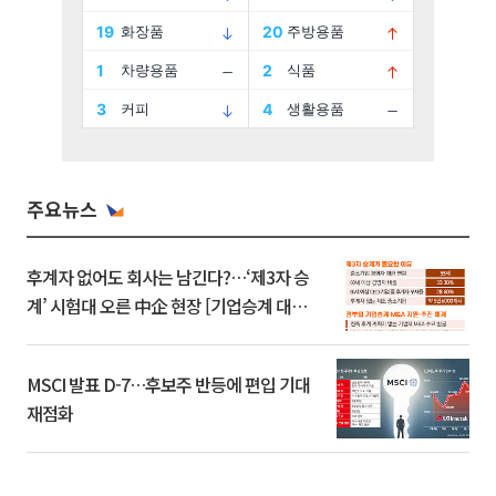
주요뉴스
후계자 없어도 회사는 남긴다?…‘제3자 승
계’ 시험대 오른 中企 현장 [기업승계 대전
환]
MSCI 발표 D-7…후보주 반등에 편입 기대
재점화