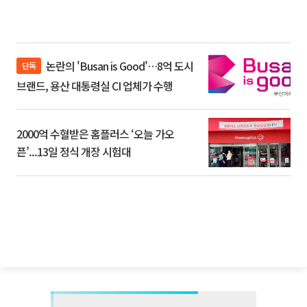
논란의 'Busan is Good'…8억 도시
단독
브랜드, 용산 대통령실 CI 업체가 수행
2000억 수혈받은 홈플러스 ‘오늘 가오
픈’...13일 정식 개장 시험대