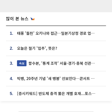
많이 본 뉴스
태풍 '돌핀' 오키나와 접근…일본기상청 경로 업데이트
1.
오늘은 절기 '입추', 뜻은?
2.
합수본, '통계 조작' 서울·경기·충북 선관위 등 추가 압수수색
속보
3.
빅뱅, 20주년 기념 '새 뱅봉' 선보인다⋯콘서트 앞두고 팝업 개최
4.
[증시키워드] 반도체 충격 뚫은 개별 호재...포스코퓨처엠·에코프로·한화솔루션 '눈길'
5.