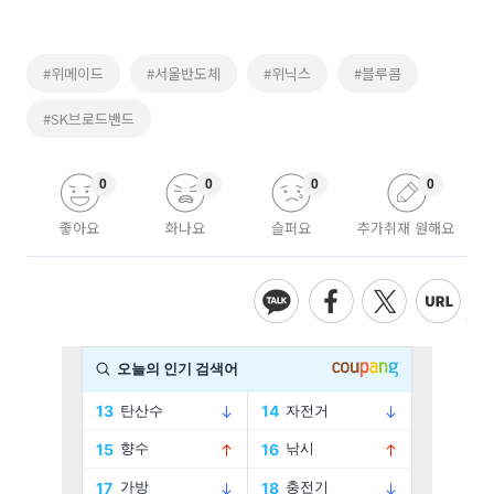
#위메이드
#서울반도체
#위닉스
#블루콤
#SK브로드밴드
0
0
0
0
좋아요
화나요
슬퍼요
추가취재 원해요